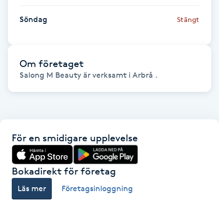
Föning
Söndag
Stängt
G
Gel naglar
Om företaget
Salong M Beauty är verksamt i Arbrå .
Gelenaglar
Gellack
Gellack med förstärkning
För en smidigare upplevelse
Gravidmassage
Bokadirekt för företag
Gravidyoga
Läs mer
Företagsinloggning
Gruppträning