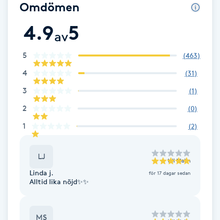
Cryoterapi
Omdömen
D
4.9
5
av
Damklippning
5
(
463
)
Dermapen
4
(
31
)
3
(
1
)
Diamantslipning
2
(
0
)
E
1
(
2
)
Enzympeeling
LJ
till
Malin
Extensions
Linda j.
för 17 dagar sedan
Alltid lika nöjd✨️✨️
Extensions borttagning
MS
Eyeliner-tatuering