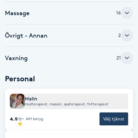
Brynformning
Massage
16
Brynfärgning
Övrigt - Annan
2
Brynplockning
Vaxning
21
Bröllopsuppsättning
C
Personal
Celluliter
Malin
Hudterapeut, massör, spaterapeut, fotterapeut
Coachning
4.9
Välj tjänst
497
betyg
Color correction