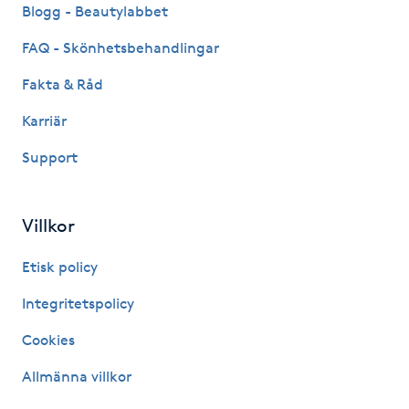
Hot Stone Massage
Blogg - Beautylabbet
FAQ - Skönhetsbehandlingar
Hot yoga
Fakta & Råd
Hudföryngring
Karriär
Support
Huduppstramning
Hudvård
Villkor
Hyaluronsyra
Etisk policy
Integritetspolicy
Hyperhidros
Cookies
Hypnos
Allmänna villkor