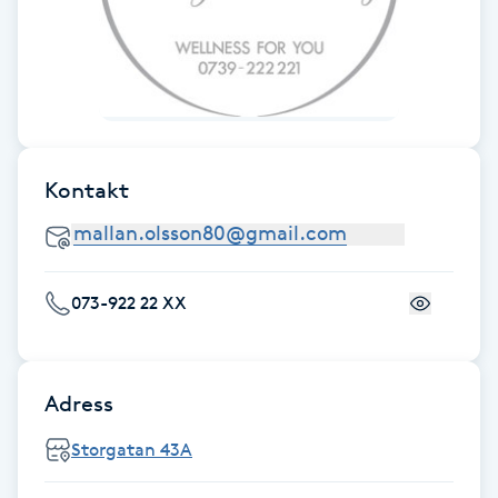
Fotsvamp
Fotvård
Fransar
Kontakt
Fransborttagning
Fransfärgning
073-922 22 XX
Fransförlängning
Fransförlängning Megavolym
Adress
Storgatan 43A
Fransförlängning Volym