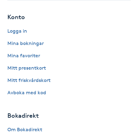
Gua Sha-massage
Konto
H
Logga in
Hatha Yoga
Mina bokningar
Headspa
Mina favoriter
Mitt presentkort
Healing
Mitt friskvårdskort
Herrklippning
Avboka med kod
HIFU
Bokadirekt
Hollywood Peel
Om Bokadirekt