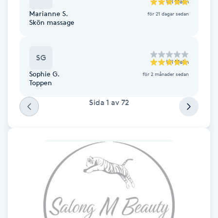
till
Malin
F
Marianne S.
för 21 dagar sedan
Skön massage
Face framing
SG
till
Malin
Faceliftmassage
Sophie G.
för 2 månader sedan
Toppen
Fet hårbotten
Sida
1
av
72
Fettreducering
Fibromassage
Fillers
Fotmassage