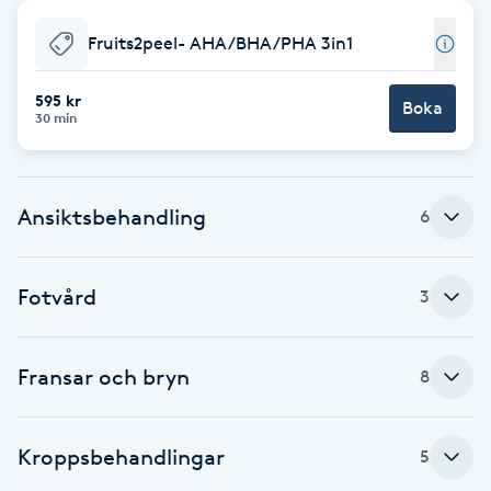
Babylights
Fruits2peel- AHA/BHA/PHA 3in1
Balayage
595 kr
Boka
30 min
Bambumassage
Ansiktsbehandling
6
Barber
Barnklippning
Fotvård
3
BIAB
Fransar och bryn
8
Blowout
Kroppsbehandlingar
5
Bottenfärg