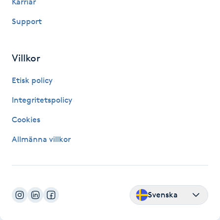
Karriär
Hårborttagning
Support
Hårbottenbehandling
Villkor
Hårförlängning
Etisk policy
Hårvård
Integritetspolicy
Hälsa
Cookies
Allmänna villkor
Hälsprickor
I
Idrottsmassage
Svenska
IPL