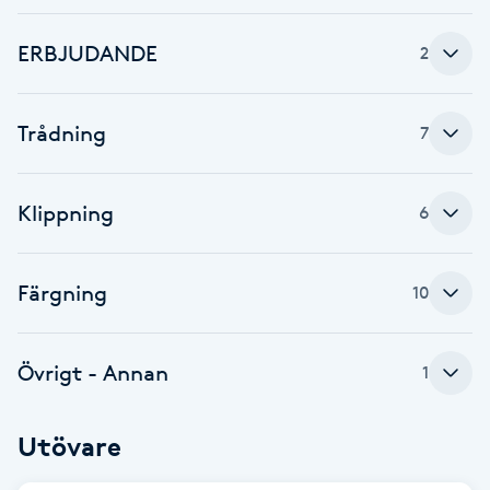
Brynformning
ERBJUDANDE
2
Brynfärgning
Trådning
7
Brynplockning
Klippning
6
Bröllopsuppsättning
C
Färgning
10
Celluliter
Övrigt - Annan
Coachning
1
Color correction
Utövare