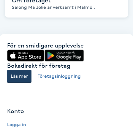
Om företaget
Salong Ma Jolie är verksamt i Malmö .
Gua Sha-massage
H
Hatha Yoga
För en smidigare upplevelse
Headspa
Bokadirekt för företag
Healing
Läs mer
Företagsinloggning
Herrklippning
HIFU
Konto
Hollywood Peel
Logga in