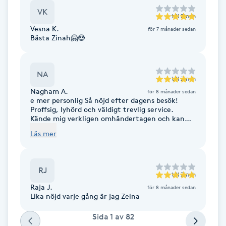
VK
F
till
Zinah
Vesna K.
för 7 månader sedan
Bästa Zinah🤗😍
Face framing
Faceliftmassage
NA
till
Zinah
Nagham A.
för 8 månader sedan
Fet hårbotten
e mer personlig Så nöjd efter dagens besök!
Proffsig, lyhörd och väldigt trevlig service.
Kände mig verkligen omhändertagen och kan
Fettreducering
varmt rekommendera henne.
Läs mer
Fibromassage
RJ
till
Zinah
Fillers
Raja J.
för 8 månader sedan
Lika nöjd varje gång är jag Zeina
Fotmassage
Sida
1
av
82