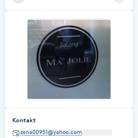
Fotsvamp
Fotvård
Fransar
Fransborttagning
Fransfärgning
Fransförlängning
Fransförlängning Megavolym
Kontakt
Fransförlängning Volym