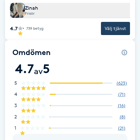
Cryoterapi
Zinah
D
Frisör
Damklippning
4.7
Välj tjänst
739
betyg
Dermapen
Omdömen
Diamantslipning
4.7
5
av
E
5
(
623
)
Enzympeeling
4
(
71
)
Extensions
3
(
16
)
2
(
8
)
Extensions borttagning
1
(
21
)
Eyeliner-tatuering