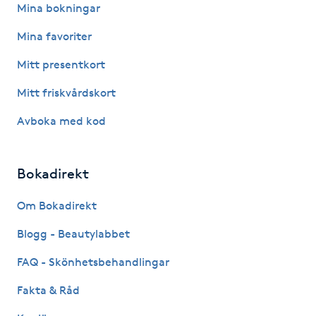
Mina bokningar
Hot Stone Massage
Mina favoriter
Hot yoga
Mitt presentkort
Hudföryngring
Mitt friskvårdskort
Avboka med kod
Huduppstramning
Hudvård
Bokadirekt
Om Bokadirekt
Hyaluronsyra
Blogg - Beautylabbet
Hyperhidros
FAQ - Skönhetsbehandlingar
Hypnos
Fakta & Råd