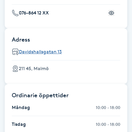
Fransk manikyr
076-864 12 XX
Fransrengöring
Adress
Frekvensterapi
Davidshallsgatan 13
Friskvård
211 45, Malmö
Friskvårdsmassage
Frisör
Ordinarie öppettider
Funktionsanalys
Måndag
10:00 - 18:00
Färgning
Tisdag
10:00 - 18:00