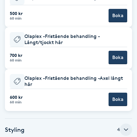
Babylights
500 kr
Boka
60 min
Balayage
Olaplex -Fristående behandling -
Långt/tjockt hår
Bambumassage
700 kr
Boka
60 min
Barber
Olaplex -Fristående behandling -Axel långt
Barnklippning
hår
BIAB
600 kr
Boka
60 min
Blowout
Styling
4
Bottenfärg