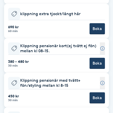
Cryoterapi
D
klippning extra tjockt/långt hår
Damklippning
690 kr
Boka
60 min
Dermapen
Klippning pensionär kort(ej tvätt ej fön)
Diamantslipning
mellan kl 08-15.
E
380 - 480 kr
Boka
30 min
Enzympeeling
Klippning pensionär med tvätt+
Extensions
fön/styling mellan kl 8-15
450 kr
Boka
Extensions borttagning
30 min
Eyeliner-tatuering