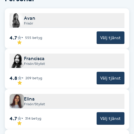
Fransk manikyr
Avan
Fransrengöring
Frisör
4.7
Välj tjänst
555
betyg
Frekvensterapi
Friskvård
Francisca
Frisör/Stylist
Friskvårdsmassage
4.8
Välj tjänst
209
betyg
Frisör
Elina
Frisör/Stylist
Funktionsanalys
4.7
Välj tjänst
314
betyg
Färgning