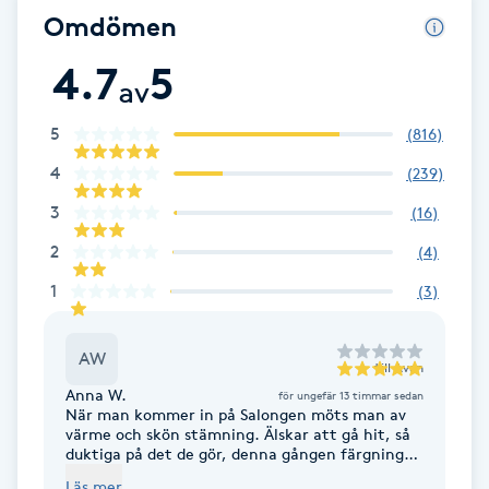
Omdömen
Föning
G
4.7
5
av
Gel naglar
5
(
816
)
Gelenaglar
4
(
239
)
3
(
16
)
Gellack
2
(
4
)
1
(
3
)
Gellack med förstärkning
Gravidmassage
AW
till
Avan
Anna W.
för ungefär 13 timmar sedan
Gravidyoga
När man kommer in på Salongen möts man av
värme och skön stämning. Älskar att gå hit, så
duktiga på det de gör, denna gången färgning
av utväxt, klipp och fön. Love it!
Gruppträning
Läs mer