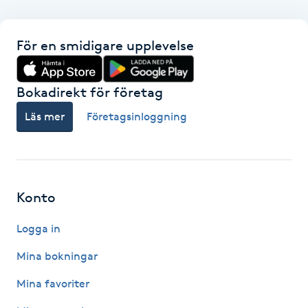
Kosmetisk tatuering
För en smidigare upplevelse
Kostrådgivning
Bokadirekt för företag
Kroppsinpackning
Läs mer
Företagsinloggning
Kroppspeeling
Käkledsbehandling
Konto
Kärlbehandling
Logga in
L
Mina bokningar
Laserbehandling
Mina favoriter
Lashlift Keratin