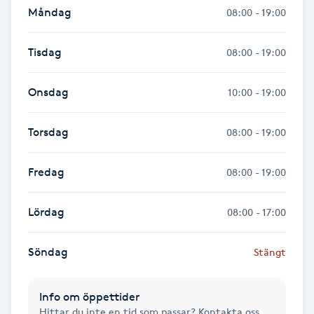
Måndag
08:00 - 19:00
IPL hårborttagning
Tisdag
08:00 - 19:00
IR-massage
J
Onsdag
10:00 - 19:00
Japansk massage
Torsdag
08:00 - 19:00
K
Fredag
08:00 - 19:00
K18
Lördag
08:00 - 17:00
Katun fransar
Söndag
Stängt
Kemisk peeling
Keratinbehandling
Info om öppettider
Hittar du inte en tid som passar? Kontakta oss