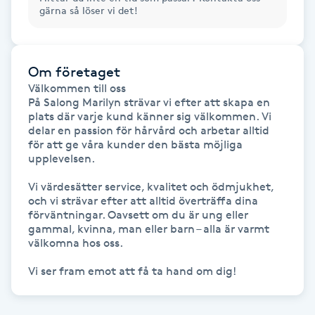
gärna så löser vi det!
Kinesiologi
Kinesisk medicin
Om företaget
Välkommen till oss

Kiropraktik
På Salong Marilyn strävar vi efter att skapa en 
plats där varje kund känner sig välkommen. Vi 
delar en passion för hårvård och arbetar alltid 
Klangmassage
för att ge våra kunder den bästa möjliga 
upplevelsen.

Klippning
Vi värdesätter service, kvalitet och ödmjukhet, 
och vi strävar efter att alltid överträffa dina 
förväntningar. Oavsett om du är ung eller 
Klippning & Slingor
gammal, kvinna, man eller barn – alla är varmt 
välkomna hos oss.

Klippning ungdom
Vi ser fram emot att få ta hand om dig!
Koppningsmassage