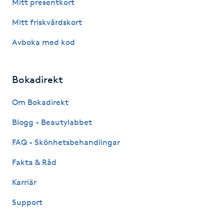
Mitt presentkort
Mitt friskvårdskort
LED-ljusterapi
Avboka med kod
Liktornar
Bokadirekt
LPG
Om Bokadirekt
LPG-behandling
Blogg - Beautylabbet
LPG-massage
FAQ - Skönhetsbehandlingar
Fakta & Råd
Luggklippning
Karriär
Lymfmassage
Support
Läpptatuering