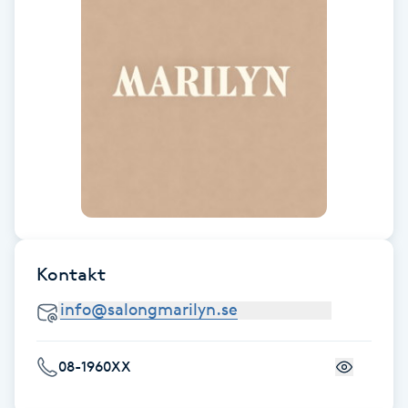
Hot Stone Massage
Hot yoga
Hudföryngring
Huduppstramning
Hudvård
Hyaluronsyra
Kontakt
Hyperhidros
08-1960XX
Hypnos