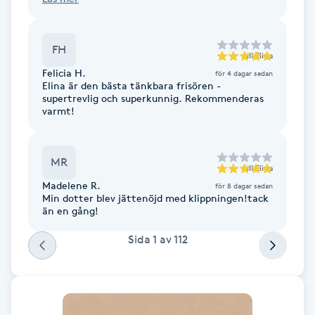
Gua Sha-massage
FH
H
till
Elina
Felicia H.
för 4 dagar sedan
Elina är den bästa tänkbara frisören -
Hatha Yoga
supertrevlig och superkunnig. Rekommenderas
varmt!
Headspa
MR
Healing
till
Elina
Madelene R.
för 8 dagar sedan
Min dotter blev jättenöjd med klippningen!tack
Herrklippning
än en gång!
Sida
1
av
112
HIFU
Hollywood Peel