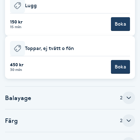
Lugg
F
150 kr
Face framing
Boka
15 min
Faceliftmassage
Toppar, ej tvätt o fön
Fet hårbotten
450 kr
Boka
30 min
Fettreducering
Fibromassage
Balayage
2
Fillers
Färg
2
Fotmassage