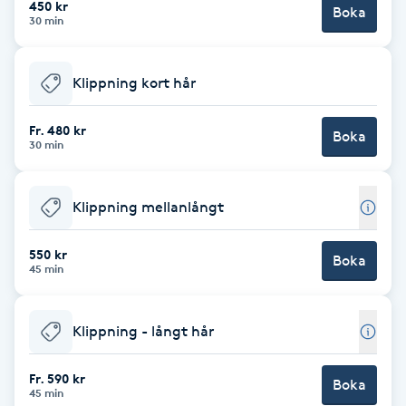
450 kr
Boka
30 min
Brynformning
Klippning kort hår
Brynfärgning
Fr. 480 kr
Brynplockning
Boka
30 min
Bröllopsuppsättning
Klippning mellanlångt
C
550 kr
Celluliter
Boka
45 min
Coachning
Klippning - långt hår
Color correction
Fr. 590 kr
Boka
45 min