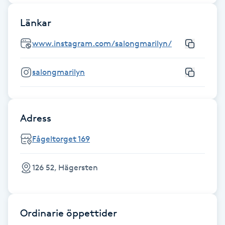
Hårborttagning
Länkar
Hårbottenbehandling
www.instagram.com/salongmarilyn/
Hårförlängning
salongmarilyn
Hårvård
Adress
Hälsa
Fågeltorget 169
Hälsprickor
I
126 52, Hägersten
Idrottsmassage
Ordinarie öppettider
IPL