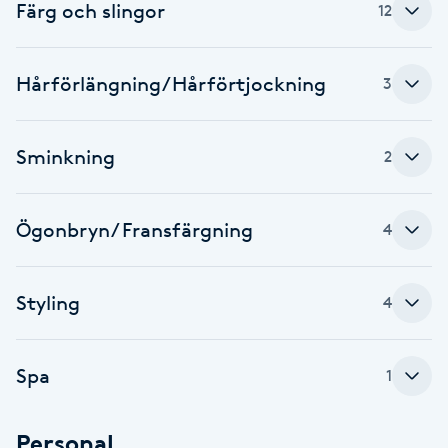
Färg och slingor
12
Fotsvamp
Fotvård
Hårförlängning/Hårförtjockning
3
Fransar
Sminkning
2
Fransborttagning
Ögonbryn/ Fransfärgning
4
Fransfärgning
Fransförlängning
Styling
4
Fransförlängning Megavolym
Spa
1
Fransförlängning Volym
Personal