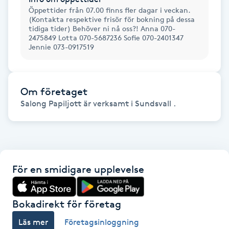
Hot Stone Massage
Öppettider från 07.00 finns fler dagar i veckan.
(Kontakta respektive frisör för bokning på dessa
tidiga tider) Behöver ni nå oss?! Anna 070-
Hot yoga
2475849 Lotta 070-5687236 Sofie 070-2401347
Jennie 073-0917519
Hudföryngring
Om företaget
Huduppstramning
Salong Papiljott är verksamt i Sundsvall .
Hudvård
Hyaluronsyra
För en smidigare upplevelse
Hyperhidros
Bokadirekt för företag
Hypnos
Läs mer
Företagsinloggning