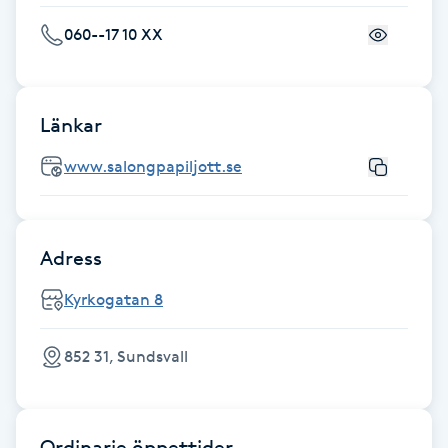
Föning
060--17 10 XX
G
Gel naglar
Länkar
Gelenaglar
www.salongpapiljott.se
Gellack
Adress
Gellack med förstärkning
Kyrkogatan 8
Gravidmassage
852 31, Sundsvall
Gravidyoga
Gruppträning
Ordinarie öppettider