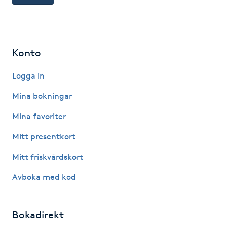
Hårborttagning
Hårbottenbehandling
Konto
Hårförlängning
Logga in
Hårvård
Mina bokningar
Mina favoriter
Hälsa
Mitt presentkort
Hälsprickor
Mitt friskvårdskort
I
Avboka med kod
Idrottsmassage
Bokadirekt
IPL