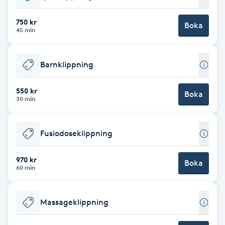
Babylights
750 kr
Boka
45 min
Balayage
Barnklippning
Bambumassage
550 kr
Boka
30 min
Barber
Barnklippning
Fusiodoseklippning
BIAB
970 kr
Boka
60 min
Blowout
Massageklippning
Bottenfärg