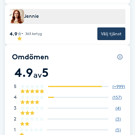
F
Jennie
Face framing
4.9
Välj tjänst
363
betyg
Faceliftmassage
Omdömen
Fet hårbotten
4.9
5
av
Fettreducering
5
(
+999
)
Fibromassage
4
(
157
)
Fillers
3
(
4
)
2
(
3
)
Fotmassage
1
(
5
)