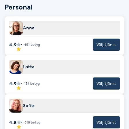
Cryoterapi
Personal
D
Damklippning
Anna
Dermapen
4.9
Välj tjänst
451
betyg
Diamantslipning
E
Lotta
Enzympeeling
4.9
Välj tjänst
134
betyg
Extensions
Sofie
Extensions borttagning
4.8
Välj tjänst
610
betyg
Eyeliner-tatuering