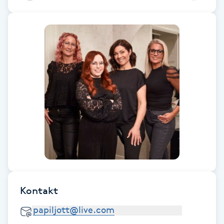
Fransk manikyr
Fransrengöring
Frekvensterapi
Friskvård
Friskvårdsmassage
Frisör
Funktionsanalys
Kontakt
Färgning