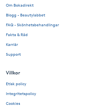
Om Bokadirekt
IPL hårborttagning
Blogg - Beautylabbet
IR-massage
FAQ - Skönhetsbehandlingar
J
Fakta & Råd
Japansk massage
Karriär
K
Support
K18
Villkor
Katun fransar
Etisk policy
Kemisk peeling
Integritetspolicy
Keratinbehandling
Cookies