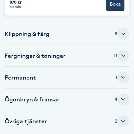
870 kr
Boka
60 min
Brynformning
Brynfärgning
Klippning & färg
8
Brynplockning
Färgningar & toningar
11
Bröllopsuppsättning
C
Permanent
1
Celluliter
Ögonbryn & fransar
4
Coachning
Color correction
Övriga tjänster
2