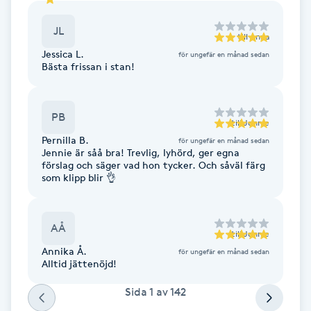
Fotsvamp
JL
till
Anna
Fotvård
Jessica L.
för ungefär en månad sedan
Bästa frissan i stan!
Fransar
PB
till
Jennie
Fransborttagning
Pernilla B.
för ungefär en månad sedan
Jennie är såå bra! Trevlig, lyhörd, ger egna
förslag och säger vad hon tycker. Och såväl färg
Fransfärgning
som klipp blir 👌
Fransförlängning
AÅ
till
Jennie
Fransförlängning Megavolym
Annika Å.
för ungefär en månad sedan
Alltid jättenöjd!
Fransförlängning Volym
Sida
1
av
142