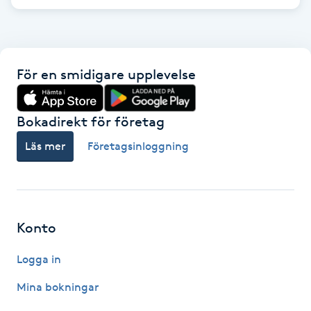
Hårborttagning
Hårbottenbehandling
För en smidigare upplevelse
Hårförlängning
Bokadirekt för företag
Hårvård
Läs mer
Företagsinloggning
Hälsa
Hälsprickor
I
Konto
Idrottsmassage
Logga in
Mina bokningar
IPL