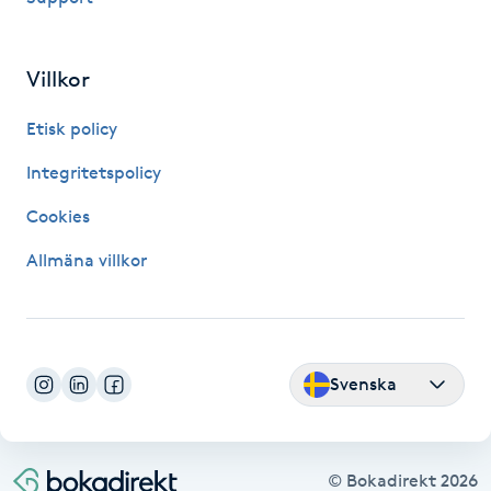
Kinesiologi
Villkor
Kinesisk medicin
Etisk policy
Kiropraktik
Integritetspolicy
Klangmassage
Cookies
Allmäna villkor
Klippning
Klippning & Slingor
Svenska
Klippning ungdom
Koppningsmassage
© Bokadirekt
2026