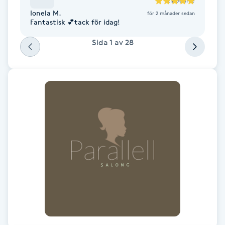
till
Jennie
Fransk manikyr
Ionela M.
för 2 månader sedan
Fantastisk 💕tack för idag!
Fransrengöring
Sida
1
av
28
Frekvensterapi
Friskvård
Friskvårdsmassage
Frisör
Funktionsanalys
Färgning