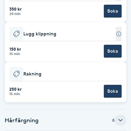
350 kr
Brynformning
Boka
20 min
Brynfärgning
Lugg klippning
Brynplockning
150 kr
Boka
15 min
Bröllopsuppsättning
C
Rakning
Celluliter
250 kr
Boka
15 min
Coachning
Color correction
Hårfärgning
6