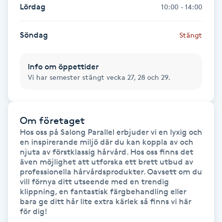
Hot Stone Massage
Lördag
10:00 - 14:00
Hot yoga
Söndag
Stängt
Hudföryngring
Info om öppettider
Vi har semester stängt vecka 27, 28 och 29.
Huduppstramning
Hudvård
Om företaget
Hos oss på Salong Parallel erbjuder vi en lyxig och 
en inspirerande miljö där du kan koppla av och 
Hyaluronsyra
njuta av förstklassig hårvård. Hos oss finns det 
även möjlighet att utforska ett brett utbud av 
professionella hårvårdsprodukter. Oavsett om du 
Hyperhidros
vill förnya ditt utseende med en trendig 
klippning, en fantastisk färgbehandling eller 
Hypnos
bara ge ditt hår lite extra kärlek så finns vi här 
för dig!