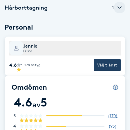
Hårborttagning
1
F
Face framing
Personal
Faceliftmassage
Jennie
Frisör
Fet hårbotten
4.6
Välj tjänst
278
betyg
Fettreducering
Omdömen
Fibromassage
4.6
5
av
Fillers
5
(
170
)
Fotmassage
4
(
95
)