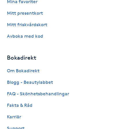
Mina favoriter
IPL hårborttagning
Mitt presentkort
Mitt friskvårdskort
IR-massage
J
Avboka med kod
Japansk massage
Bokadirekt
K
Om Bokadirekt
K18
Blogg - Beautylabbet
Katun fransar
FAQ - Skönhetsbehandlingar
Kemisk peeling
Fakta & Råd
Karriär
Keratinbehandling
Support