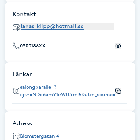
Föning
Kontakt
G
Gel naglar
0300186XX
Gelenaglar
Gellack
Länkar
Gellack med förstärkning
salongparallell?
igsh=NDd6amY1eWttYmI5&utm_source=qr
Gravidmassage
Gravidyoga
Adress
Blomstergatan 4
Gruppträning