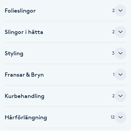
Cryoterapi
Folieslingor
2
D
Damklippning
Slingor i hätta
2
Dermapen
Styling
3
Diamantslipning
E
Fransar & Bryn
1
Enzympeeling
Kurbehandling
2
Extensions
Extensions borttagning
Hårförlängning
12
Eyeliner-tatuering