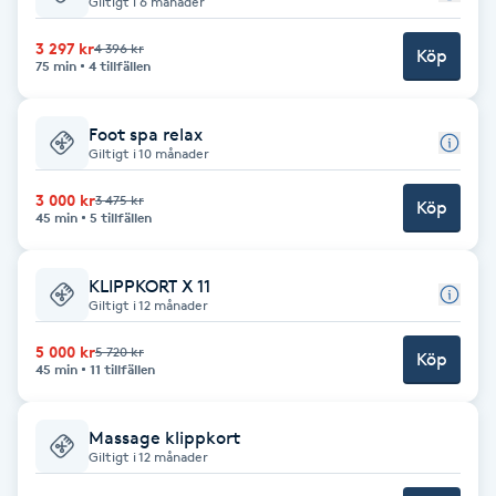
Giltigt i 6 månader
Babylights
3 297 kr
4 396 kr
Köp
75 min
4 tillfällen
Balayage
Foot spa relax
Giltigt i 10 månader
Bambumassage
3 000 kr
3 475 kr
Köp
45 min
5 tillfällen
Barber
KLIPPKORT X 11
Barnklippning
Giltigt i 12 månader
BIAB
5 000 kr
5 720 kr
Köp
45 min
11 tillfällen
Blowout
Massage klippkort
Giltigt i 12 månader
Bottenfärg