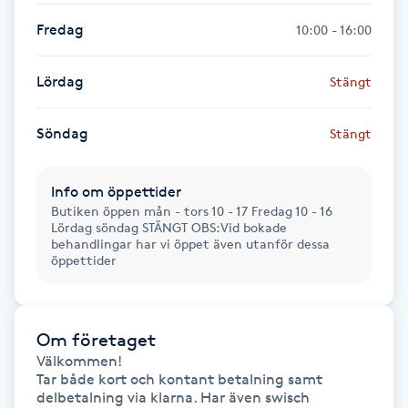
Hårborttagning
Fredag
10:00 - 16:00
Hårbottenbehandling
Lördag
Stängt
Hårförlängning
Söndag
Stängt
Hårvård
Info om öppettider
Butiken öppen mån - tors 10 - 17 Fredag 10 - 16
Hälsa
Lördag söndag STÄNGT OBS:Vid bokade
behandlingar har vi öppet även utanför dessa
öppettider
Hälsprickor
I
Om företaget
Idrottsmassage
Välkommen!

Tar både kort och kontant betalning samt 
IPL
delbetalning via klarna. Har även swisch
