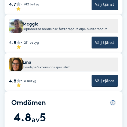
4.7
Välj tjänst
742
betyg
Fotsvamp
Fotvård
Meggie
Diplomerad medicinsk fotterapeut dipl. hudterapeut
Fransar
4.8
Välj tjänst
211
betyg
Fransborttagning
Lina
Headspa/extensions specialist
Fransfärgning
4.8
Välj tjänst
6
betyg
Fransförlängning
Fransförlängning Megavolym
Omdömen
4.8
5
Fransförlängning Volym
av