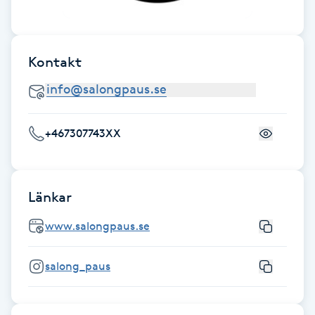
Gua Sha-massage
H
Kontakt
Hatha Yoga
Headspa
+467307743XX
Healing
Länkar
Herrklippning
www.salongpaus.se
HIFU
salong_paus
Hollywood Peel