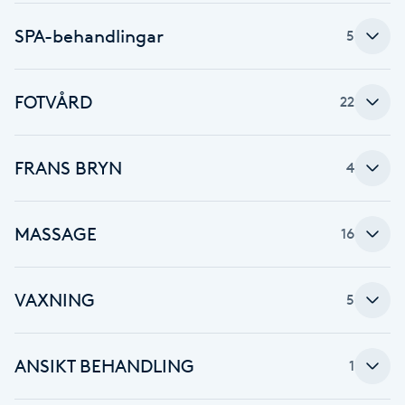
Cryoterapi
D
SPA-behandlingar
5
Damklippning
FOTVÅRD
22
Dermapen
FRANS BRYN
4
Diamantslipning
E
MASSAGE
16
Enzympeeling
VAXNING
5
Extensions
Extensions borttagning
ANSIKT BEHANDLING
1
Eyeliner-tatuering