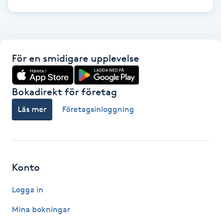
Kinesiologi
Kinesisk medicin
För en smidigare upplevelse
Kiropraktik
Bokadirekt för företag
Klangmassage
Läs mer
Företagsinloggning
Klippning
Klippning & Slingor
Konto
Klippning ungdom
Logga in
Koppningsmassage
Mina bokningar