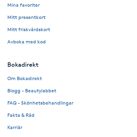
Mina favoriter
Kosmetisk tatuering
Mitt presentkort
Kostrådgivning
Mitt friskvårdskort
Avboka med kod
Kroppsinpackning
Kroppspeeling
Bokadirekt
Käkledsbehandling
Om Bokadirekt
Blogg - Beautylabbet
Kärlbehandling
FAQ - Skönhetsbehandlingar
L
Fakta & Råd
Laserbehandling
Karriär
Lashlift Keratin