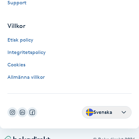
Support
LED-ljusterapi
Villkor
Liktornar
Etisk policy
LPG
Integritetspolicy
Cookies
LPG-behandling
Allmänna villkor
LPG-massage
Luggklippning
Svenska
Lymfmassage
Läpptatuering