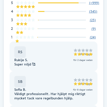
5
(
+999
)
Fransk manikyr
4
(
345
)
Fransrengöring
3
(
23
)
2
(
9
)
Frekvensterapi
1
(
24
)
Friskvård
RS
till
Meggie
Friskvårdsmassage
Rukije S.
för 2 dagar sedan
Super nöjd 🥰
Frisör
SB
till
Meggie
Funktionsanalys
Sofia B.
för 8 dagar sedan
Väldigt professionellt. Har hjälpt mig riktigt
mycket tack vare regelbunden hjälp.
Färgning