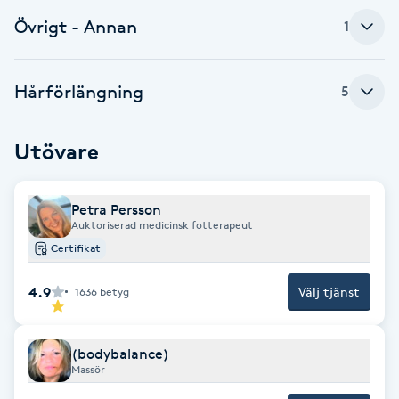
Övrigt - Annan
F
1
Face framing
Hårförlängning
5
Faceliftmassage
Utövare
Fet hårbotten
Petra Persson
Fettreducering
Auktoriserad medicinsk fotterapeut
Certifikat
Fibromassage
4.9
Välj tjänst
1636
betyg
Fillers
(bodybalance)
Fotmassage
Massör