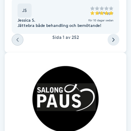
Föning
JS
till
Meggie
G
Jessica S.
för 10 dagar sedan
Jättebra både behandling och bemötande!
Gel naglar
Sida
1
av
252
Gelenaglar
Gellack
Gellack med förstärkning
Gravidmassage
Gravidyoga
Gruppträning