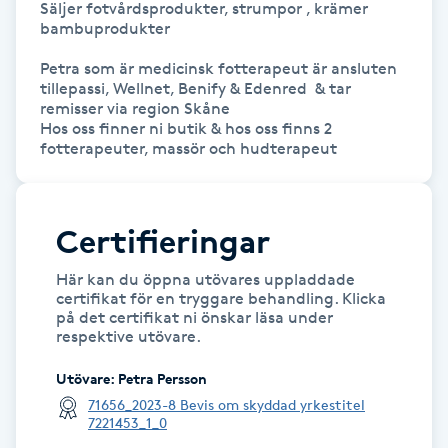
Säljer fotvårdsprodukter, strumpor , krämer 
bambuprodukter

IPL hårborttagning
Petra som är medicinsk fotterapeut är ansluten 
tillepassi, Wellnet, Benify & Edenred  & tar 
IR-massage
remisser via region Skåne

J
Hos oss finner ni butik & hos oss finns 2 
fotterapeuter, massör och hudterapeut
Japansk massage
K
Certifieringar
K18
Här kan du öppna utövares uppladdade
certifikat för en tryggare behandling. Klicka
Katun fransar
på det certifikat ni önskar läsa under
respektive utövare.
Kemisk peeling
Utövare
:
Petra Persson
71656_2023-8 Bevis om skyddad yrkestitel
Keratinbehandling
7221453_1_0