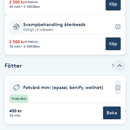
2 300 kr
2 600 kr
Köp
45 min
5 tillfällen
Brynformning
Svampbehandling återbesök
Brynfärgning
Giltigt i 6 månader
2 500 kr
2 940 kr
Brynplockning
Köp
30 min
6 tillfällen
Bröllopsuppsättning
Fötter
1
C
Celluliter
Fotvård mini (epassi, benify, wellnet)
Coachning
Friskvård
450 kr
Boka
Color correction
30 min