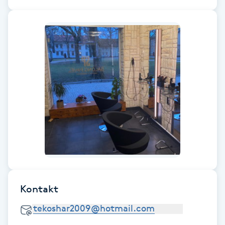
Fotsvamp
Fotvård
Fransar
Fransborttagning
Fransfärgning
Fransförlängning
Fransförlängning Megavolym
Kontakt
Fransförlängning Volym