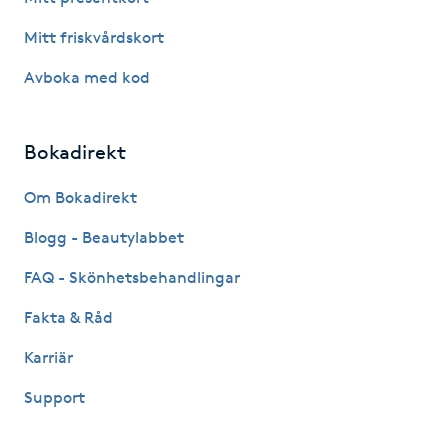
Hot Stone Massage
Mitt friskvårdskort
Hot yoga
Avboka med kod
Hudföryngring
Bokadirekt
Huduppstramning
Om Bokadirekt
Hudvård
Blogg - Beautylabbet
FAQ - Skönhetsbehandlingar
Hyaluronsyra
Fakta & Råd
Hyperhidros
Karriär
Support
Hypnos