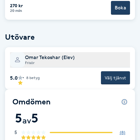
Cryoterapi
270 kr
Boka
20 min
D
Damklippning
Utövare
Dermapen
Omar Tekoshar (Elev)
Diamantslipning
Frisör
E
5.0
Välj tjänst
8
betyg
Enzympeeling
Omdömen
Extensions
5
5
av
Extensions borttagning
5
(
8
)
Eyeliner-tatuering