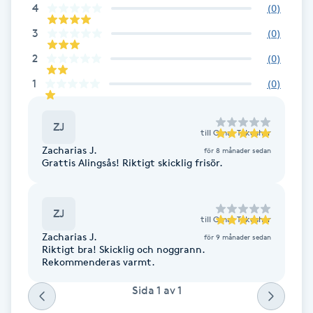
4
(
0
)
F
3
(
0
)
Face framing
2
(
0
)
1
(
0
)
Faceliftmassage
ZJ
Fet hårbotten
till
Omar Tekoshar
Zacharias J.
för 8 månader sedan
Grattis Alingsås! Riktigt skicklig frisör.
Fettreducering
Fibromassage
ZJ
till
Omar Tekoshar
Zacharias J.
för 9 månader sedan
Fillers
Riktigt bra! Skicklig och noggrann.
Rekommenderas varmt.
Fotmassage
Sida
1
av
1