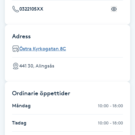
Fransk manikyr
0322105XX
Fransrengöring
Adress
Frekvensterapi
Östra Kyrkogatan 8C
Friskvård
441 30, Alingsås
Friskvårdsmassage
Frisör
Ordinarie öppettider
Måndag
10:00 - 18:00
Funktionsanalys
Tisdag
10:00 - 18:00
Färgning