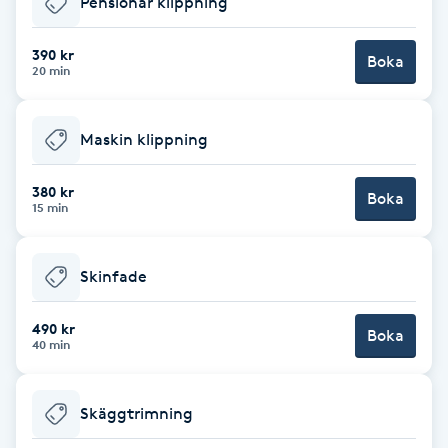
Pensionär klippning
Brynformning
390 kr
Boka
20 min
Brynfärgning
Maskin klippning
Brynplockning
380 kr
Boka
Bröllopsuppsättning
15 min
C
Skinfade
Celluliter
490 kr
Boka
Coachning
40 min
Color correction
Skäggtrimning