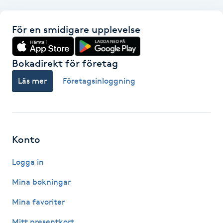
Gua Sha-massage
För en smidigare upplevelse
H
Hatha Yoga
Bokadirekt för företag
Läs mer
Företagsinloggning
Headspa
Healing
Konto
Herrklippning
Logga in
HIFU
Mina bokningar
Hollywood Peel
Mina favoriter
Mitt presentkort