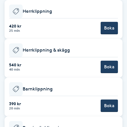
Babylights
Herrklippning
Balayage
420 kr
Boka
25 min
Bambumassage
Herrklippning & skägg
Barber
540 kr
Boka
40 min
Barnklippning
Barnklippning
BIAB
390 kr
Blowout
Boka
20 min
Bottenfärg