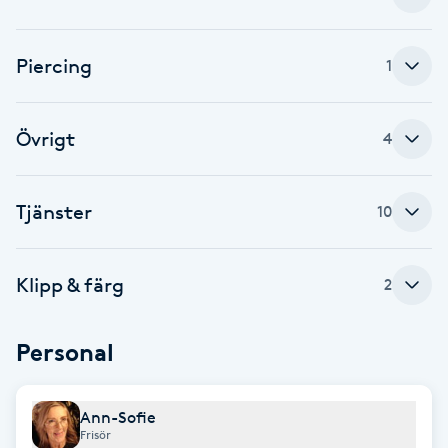
Brynformning
Piercing
1
Brynfärgning
Övrigt
4
Brynplockning
Bröllopsuppsättning
Tjänster
10
C
Klipp & färg
Celluliter
2
Coachning
Personal
Color correction
Ann-Sofie
Frisör