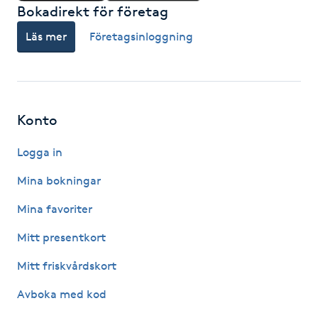
Hot Stone Massage
Bokadirekt för företag
Läs mer
Företagsinloggning
Hot yoga
Hudföryngring
Konto
Huduppstramning
Logga in
Hudvård
Mina bokningar
Hyaluronsyra
Mina favoriter
Mitt presentkort
Hyperhidros
Mitt friskvårdskort
Hypnos
Avboka med kod