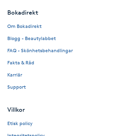
Hårborttagning
Bokadirekt
Hårbottenbehandling
Om Bokadirekt
Hårförlängning
Blogg - Beautylabbet
FAQ - Skönhetsbehandlingar
Hårvård
Fakta & Råd
Hälsa
Karriär
Support
Hälsprickor
I
Villkor
Idrottsmassage
Etisk policy
IPL
Integritetspolicy