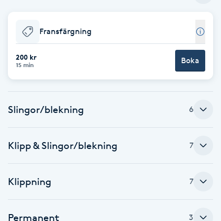
Babylights
Fransfärgning
Balayage
200 kr
Boka
15 min
Bambumassage
Barber
Slingor/blekning
6
Barnklippning
Klipp & Slingor/blekning
7
BIAB
Klippning
7
Blowout
Bottenfärg
Permanent
3