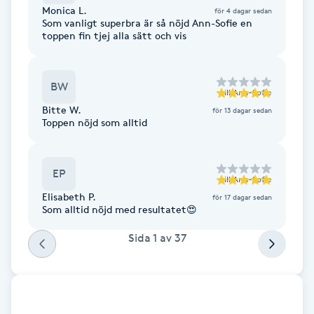
Monica L.
för 4 dagar sedan
F
Som vanligt superbra är så nöjd Ann-Sofie en
toppen fin tjej alla sätt och vis
Face framing
BW
Faceliftmassage
till
Ann-Sofie
Bitte W.
för 13 dagar sedan
Toppen nöjd som alltid
Fet hårbotten
Fettreducering
EP
till
Ann-Sofie
Elisabeth P.
för 17 dagar sedan
Som alltid nöjd med resultatet😍
Fibromassage
Sida
1
av
37
Fillers
Fotmassage