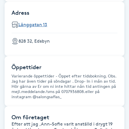
Fransk manikyr
Adress
Fransrengöring
Långgatan 13
Frekvensterapi
828 32, Edsbyn
Friskvård
Öppettider
Friskvårdsmassage
Varierande öppettider - Öppet efter tidsbokning. Obs.
Jag har även tider på söndagar . Drop- In i mån av tid.
Frisör
Hör gärna av Er om ni inte hittar nån tid antingen på
mejl.meddelande /sms på 0707936808.eller på
instagram @salongsafias_
Funktionsanalys
Om företaget
Färgning
Efter att jag ,Ann-Sofie varit anställd i drygt 19 