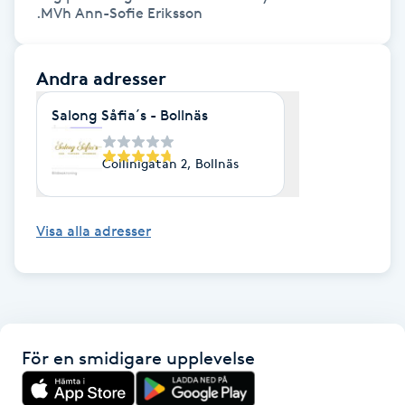
.MVh Ann-Sofie Eriksson 
Gua Sha-massage
H
Andra adresser
Hatha Yoga
Salong Såfia´s - Bollnäs
Headspa
Collinigatan 2, Bollnäs
Healing
Visa alla adresser
Herrklippning
HIFU
För en smidigare upplevelse
Hollywood Peel