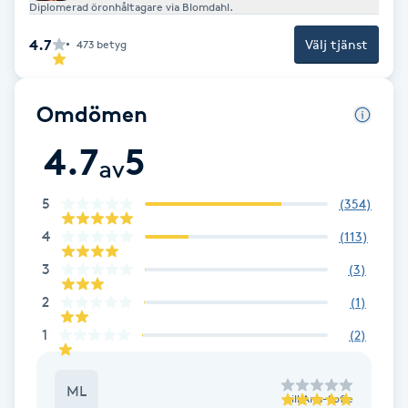
Cryoterapi
Diplomerad öronhåltagare via Blomdahl.
D
4.7
Välj tjänst
473
betyg
Damklippning
Omdömen
Dermapen
4.7
5
av
Diamantslipning
5
(
354
)
E
4
(
113
)
Enzympeeling
3
(
3
)
2
Extensions
(
1
)
1
(
2
)
Extensions borttagning
ML
till
Ann-Sofie
Eyeliner-tatuering