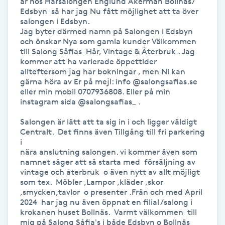
år hos Hårsalongen Englund Åkerman Bollnäs/ 
Föning
Edsbyn  så har jag Nu fått möjlighet att ta över 
salongen i Edsbyn.

G
Jag byter därmed namn på Salongen i Edsbyn 
och önskar Nya som gamla kunder Välkommen 
Gel naglar
till Salong Såfias  Hår, Vintage & Återbruk . Jag 
kommer att ha varierade öppettider 
allteftersom jag har bokningar , men Ni kan 
Gelenaglar
gärna höra av Er på mejl: info @salongsafias.se 
eller min mobil 0707936808. Eller på min 
instagram sida @salongsafias_ .

Gellack
Salongen är lätt att ta sig in i och ligger väldigt 
Centralt.  Det finns även Tillgång till fri parkering 
Gellack med förstärkning
i

nära anslutning salongen. vi kommer även som 
namnet säger att så starta med  försäljning av 
Gravidmassage
vintage och återbruk  o även nytt av allt möjligt 
som tex.  Möbler ,Lampor ,kläder ,skor 
Gravidyoga
,smycken,tavlor  o presenter .Från och med April 
2024  har jag nu även öppnat en filial /salong i 
krokanen huset Bollnäs.  Varmt välkommen  till 
Gruppträning
mig på Salong Såfia's i både Edsbyn o Bollnäs  