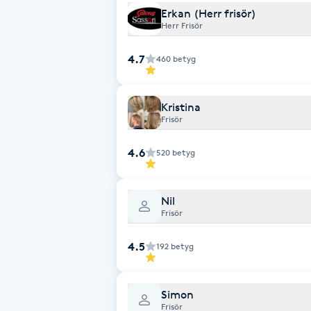
Erkan (Herr frisör)
Fotsvamp
Herr Frisör
Fotvård
4.7
460
betyg
Fransar
Kristina
Frisör
Fransborttagning
4.6
520
betyg
Fransfärgning
Nil
Fransförlängning
Frisör
4.5
192
betyg
Fransförlängning Megavolym
Fransförlängning Volym
Simon
Frisör