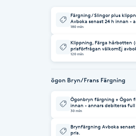
Cryoterapi
D
Färgning / Slingor plus klip
Avboka senast 24 h innan - an
180 min
Damklippning
Klippning, Färga hårbotten (e
Dermapen
prisförfrågan välkomEj avbok
120 min
Diamantslipning
E
ögon Bryn/Frans Färgning
Enzympeeling
Ögonbryn färgning + Ögon f
Extensions
innan - annars debiteras full 
30 min
Extensions borttagning
Brynfärgning Avboka senast 2
pris.