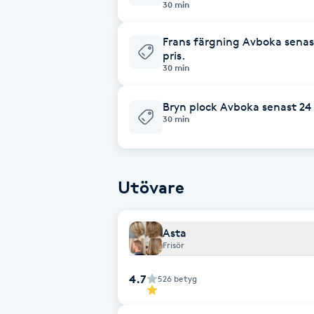
Eyeliner-tatuering
30 min
F
Frans färgning Avboka senast
pris.
Face framing
30 min
Faceliftmassage
Bryn plock Avboka senast 24 h
30 min
Fet hårbotten
Fettreducering
Utövare
Fibromassage
Asta
Frisör
Fillers
4.7
526
betyg
Fotmassage