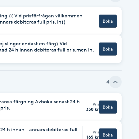
pning (( Vid prisförfrågan välkommen
Boka
nars debiteras full pris. in))
j slingor endast en färg) Vid
Boka
ad 24 h innan debiteras full pris.men in.
4
ransa färgning Avboka senast 24 h
Pris
Boka
pris.
330 kr
4 h innan - annars debiteras full
Pris
Boka
165 kr