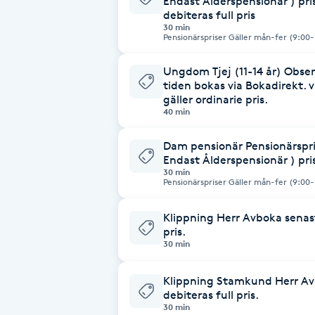
Endast Ålderspensionär ) pri
debiteras full pris
30 min
Babylights
Pensionärspriser Gäller mån
Balayage
Ungdom Tjej (11-14 år) Observ
tiden bokas via Bokadirekt. 
gäller ordinarie pris.
Bambumassage
40 min
Dam pensionär Pensionärspris
Barber
Endast Ålderspensionär ) pri
30 min
Pensionärspriser Gäller mån
Barnklippning
Klippning Herr Avboka senast
BIAB
pris.
30 min
Blowout
Klippning Stamkund Herr Avb
debiteras full pris.
Bottenfärg
30 min