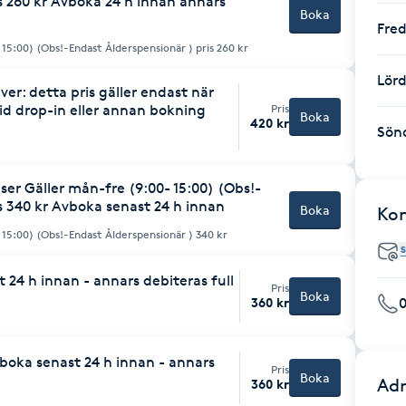
s 260 kr Avboka 24 h innan annars
Boka
Fre
-fer (9:00- 15:00) (Obs!-Endast Ålderspensionär ) pris 260 kr
Lör
er: detta pris gäller endast när
vid drop-in eller annan bokning
Pris
Boka
420 kr
Sön
er Gäller mån-fre (9:00- 15:00) (Obs!-
s 340 kr Avboka senast 24 h innan
Boka
Ko
-fer (9:00- 15:00) (Obs!-Endast Ålderspensionär ) 340 kr
 24 h innan - annars debiteras full
Pris
Boka
360 kr
oka senast 24 h innan - annars
Pris
Boka
Adr
360 kr