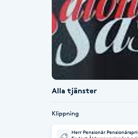
Alternativmedicin
Andningsmassage
Ansiktslyft utan kirurgi
Aromamassage
Ashtanga Yoga
Alla tjänster
Ayurveda
Ayurvedisk Massage
Klippning
Ansiktsbehandling djuprengörande
Herr Pensionär Pensionärspri
B