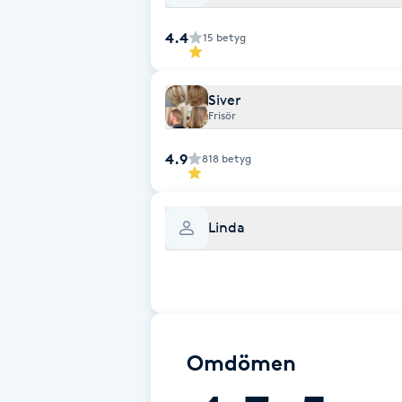
Fransk manikyr
4.4
15
betyg
Fransrengöring
Siver
Frisör
Frekvensterapi
4.9
818
betyg
Friskvård
Friskvårdsmassage
Linda
Frisör
Funktionsanalys
Omdömen
Färgning