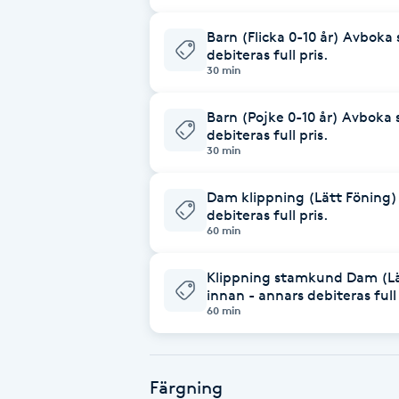
Barn (Flicka 0-10 år) Avboka
Brynformning
debiteras full pris.
30 min
Brynfärgning
Barn (Pojke 0-10 år) Avboka 
debiteras full pris.
Brynplockning
30 min
Bröllopsuppsättning
Dam klippning (Lätt Föning)
debiteras full pris.
C
60 min
Celluliter
Klippning stamkund Dam (Lä
innan - annars debiteras full 
Coachning
60 min
Color correction
Färgning