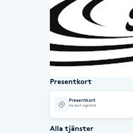
Alternativmedicin
Andningsmassage
Ansiktslyft utan kirurgi
Aromamassage
Ashtanga Yoga
Presentkort
Ayurveda
Presentkort
Ayurvedisk Massage
Ge bort egentid
Ansiktsbehandling djuprengörande
Alla tjänster
B