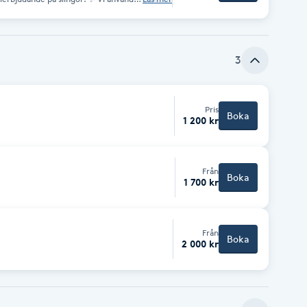
t hår den vård och uppmärksamhet det
klippning samt styling med föning och
mysiga och inbjudande salongsmiljö
axellångt. Om ditt hår är färgat
n kostnad på 250–500 kr.
3
Pris
Boka
1 200 kr
Från
Boka
1 700 kr
Från
Boka
2 000 kr