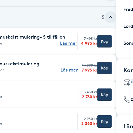
Fre
5
Lör
uskelstimulering- 5 tillfällen
7 495 kr
Köp
Sön
Läs mer
4 995 kr
er
muskelstimulering
14 990 kr
Köp
Ko
Läs mer
7 995 kr
der
3 450 kr
Köp
2 760 kr
er
2 950 kr
Köp
2 360 kr
er
Län