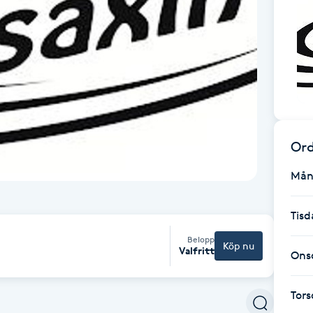
Ord
Mån
Tisd
Belopp
Köp nu
Valfritt
Ons
Tor