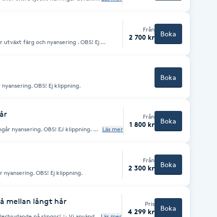
Från
Boka
2 700 kr
år utväxt färg och nyansering . OBS! Ej
Boka
r nyansering. OBS! Ej klippning.
år
Från
Boka
1 800 kr
Ingår nyansering. OBS! EJ klippning.
Läs mer
Från
Boka
2 300 kr
år nyansering. OBS! Ej klippning.
å mellan långt hår
Pris
Boka
4 299 kr
alerbjudande på slingor! ✨ Vi använder
Läs mer