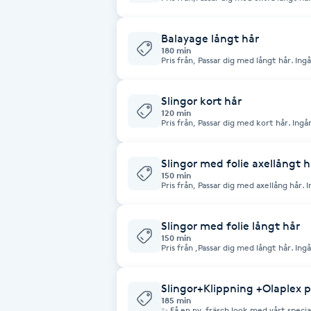
färg och nyansering. OBS! Ej klippning.
Fotsvamp
Balayage långt hår
180 min
Fotvård
Pris från, Passar dig med långt hår. Ing
klippning
Fransar
Slingor kort hår
120 min
Pris från, Passar dig med kort hår. Ingå
Fransborttagning
Slingor med folie axellångt h
Fransfärgning
150 min
Pris från, Passar dig med axellång hår. 
OBS! EJ nedanför axlarna.
Fransförlängning
Slingor med folie långt hår
150 min
Pris från ,Passar dig med långt hår. Ing
Fransförlängning Megavolym
Slingor+Klippning +Olaplex p
Fransförlängning Volym
185 min
✨ Få en ny, fräsch look med vårt speci