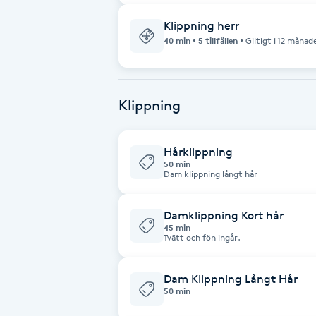
Klippning herr
Brynformning
40 min
5 tillfällen
Giltigt i 12 månad
Brynfärgning
Klippning
Brynplockning
Bröllopsuppsättning
Hårklippning
50 min
C
Dam klippning långt hår
Celluliter
Damklippning Kort hår
45 min
Tvätt och fön ingår.
Coachning
Dam Klippning Långt Hår
Color correction
50 min