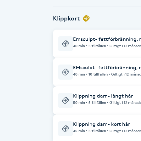
Babylights
Klippkort
Balayage
Emsculpt- fettförbränning, m
40 min
5 tillfällen
Giltigt i 12 månad
Bambumassage
Barber
EMsculpt- fettförbränning, 
40 min
10 tillfällen
Giltigt i 12 måna
Barnklippning
Klippning dam- långt hår
BIAB
50 min
5 tillfällen
Giltigt i 12 månad
Blowout
Klippning dam- kort hår
45 min
5 tillfällen
Giltigt i 12 månad
Bottenfärg