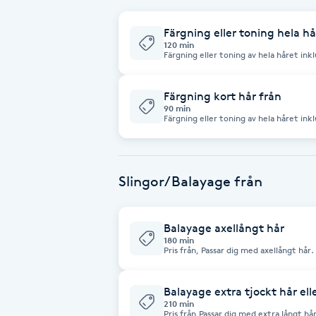
Eyeliner-tatuering
F
Färgning eller toning hela hå
120 min
Färgning eller toning av hela håret inkl
Face framing
Färgning kort hår från
Faceliftmassage
90 min
Färgning eller toning av hela håret inkl
Fet hårbotten
Fettreducering
Slingor/Balayage från
Fibromassage
Balayage axellångt hår
180 min
Pris från, Passar dig med axellångt hår
Fillers
OBS! Ej klippning. OBS! Ej nedanför axl
Balayage extra tjockt hår ell
Fotmassage
210 min
Pris från,Passar dig med extra långt hår