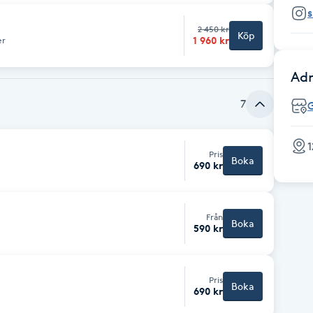
s
2 450 kr
Köp
1 960 kr
er
Adr
7
1
Pris
Boka
690 kr
Från
Boka
590 kr
Pris
Boka
690 kr