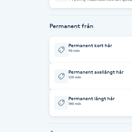
de senaste teknikerna för att ge dit
Fransk manikyr
förtjänar. 😍 Erbjudandet inkluderar: En personlig konsultation där du får
dela dina önskemål Slingor, balayage, 
nyansering En avkopplande stund i vår 
Observera: Mellanlångt hår räknas som 
Fransrengöring
mörkt eller extra tjockt tillkommer e
Permanent från
Frekvensterapi
Permanent kort hår
90 min
Friskvård
Permanent axellångt hår
Friskvårdsmassage
120 min
Frisör
Permanent långt hår
180 min
Funktionsanalys
Färgning