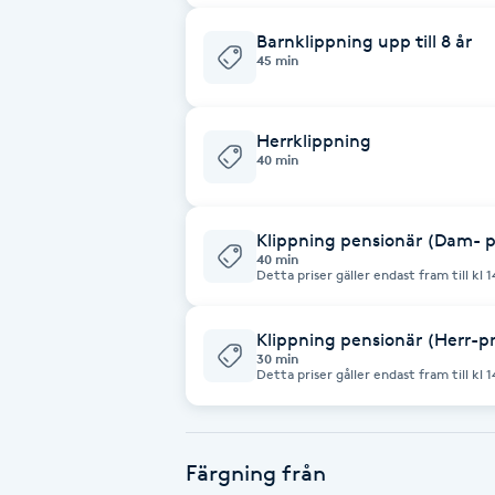
Cryoterapi
Barnklippning upp till 8 år
D
45 min
Damklippning
Herrklippning
40 min
Dermapen
Diamantslipning
Klippning pensionär (Dam- pri
E
40 min
Detta priser gäller endast fram till kl 
helger gåller ordinarier pris.
Enzympeeling
Klippning pensionär (Herr-pri
30 min
Extensions
Detta priser gåller endast fram till kl 
helger gäller ordinarier pris.
Extensions borttagning
Färgning från