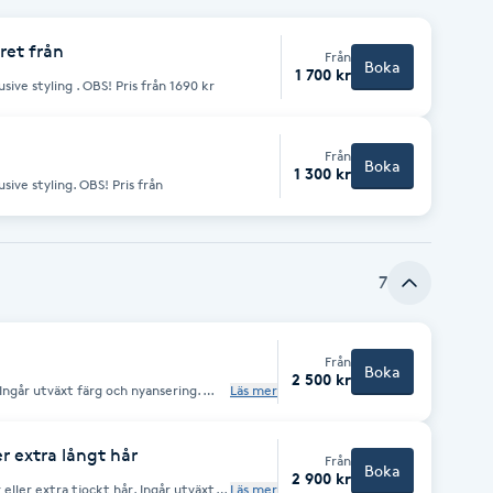
ret från
Från
Boka
1 700 kr
usive styling . OBS! Pris från 1690 kr
Från
Boka
1 300 kr
usive styling. OBS! Pris från
7
Från
Boka
2 500 kr
. Ingår utväxt färg och nyansering.
Läs mer
arna.
er extra långt hår
Från
Boka
2 900 kr
 eller extra tjockt hår. Ingår utväxt
Läs mer