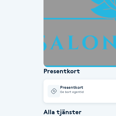
Alternativmedicin
Andningsmassage
Ansiktslyft utan kirurgi
Aromamassage
Ashtanga Yoga
Presentkort
Ayurveda
Presentkort
Ayurvedisk Massage
Ge bort egentid
Ansiktsbehandling djuprengörande
Alla tjänster
B