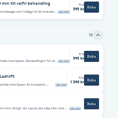
min till valfri behandling
Pris
Boka
395 kr
nmassage som tillägg till din bokade
Läs mer
10
Pris
Boka
595 kr
si. Behandlingen för dig
Läs mer
anske avkoppling en stund under
men vill fräscha upp huden snabbt inför
e m m... Med professionella produkter
rodukter för maximalt resultat.
Lashlift
Pris
massage medan mask ligger på), serum,
Boka
1 390 kr
ed Epassi. En komplett
Läs mer
klassisk
din hud, kombinerat med lashlift som
 hud
nsar ( upp till ca 8 veckor ) * En
Boka
m inte riktigt vet vad du ska välja eller inte
Läs mer
tuellt behöver jag kombinera olika teknologier