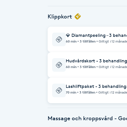
Babylights
Klippkort
Balayage
💎 Diamantpeeling – 3 behan
60 min
3 tillfällen
Giltigt i 12 månad
Bambumassage
Barber
Hudvårdskort - 3 behandling
60 min
3 tillfällen
Giltigt i 12 månad
Barnklippning
Lashliftpaket - 3 behandling
BIAB
70 min
3 tillfällen
Giltigt i 12 månad
Blowout
Massage och kroppsvård - Go
Bottenfärg