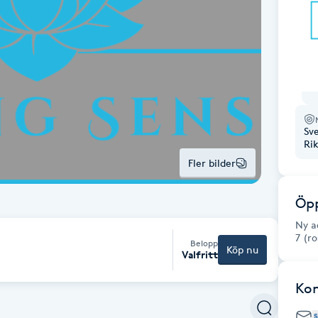
Sv
Ri
Fler bilder
Öpp
Ny a
7 (r
Belopp
Köp nu
Valfritt
Ko