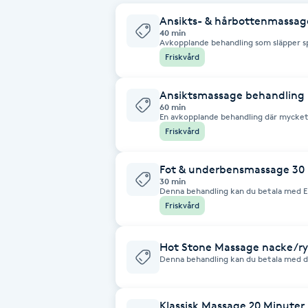
Ansikts- & hårbottenmassag
Brynformning
40 min
Avkopplande behandling som släpper sp
positiv effekt vid eliminering av ex huvudvärk. Behandlingen 
Friskvård
ansiktspressur, ansikts samt hårbott
Brynfärgning
Ansiktsmassage behandling
Brynplockning
60 min
En avkopplande behandling där mycket
dekolletage, nacke, ansikte och hårbo
Friskvård
Bröllopsuppsättning
C
Fot & underbensmassage 30
30 min
Denna behandling kan du betala med Epassi. Fötterna bär din krop
Celluliter
skor & tar stryk av olika former av bel
Friskvård
stund, behandlingen startar med en 
saltscrub och efterföljande massage d
härlig återfuktande fotkräm.
Coachning
Hot Stone Massage nacke/ry
Denna behandling kan du betala med ditt friskvår
en lugnande & stressreducerande effe
Color correction
& energi. Med stenarnas genomträngande värme arbetar jag med kroppens
muskler, energibanor & meridianer för 
balans i kroppen. Här väljer du delkro
Klassisk Massage 20 Minuter
Stenarna innehåller naturligt mycket m