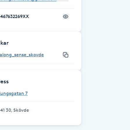
+467632269XX
kar
salong_sense_skovde
ess
Kungsgatan 7
41 30, Skövde