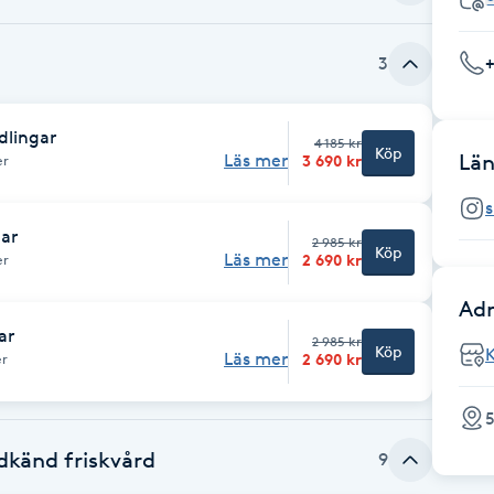
3
dlingar
4 185 kr
Köp
Län
Läs mer
3 690 kr
er
ar
2 985 kr
Köp
Läs mer
2 690 kr
er
Adr
ar
2 985 kr
Köp
Läs mer
2 690 kr
er
5
dkänd friskvård
9