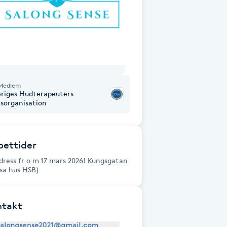
Medlem
eriges Hudterapeuters
ksorganisation
ettider
dress fr o m 17 mars 2026! Kungsgatan
osa hus HSB)
ntakt