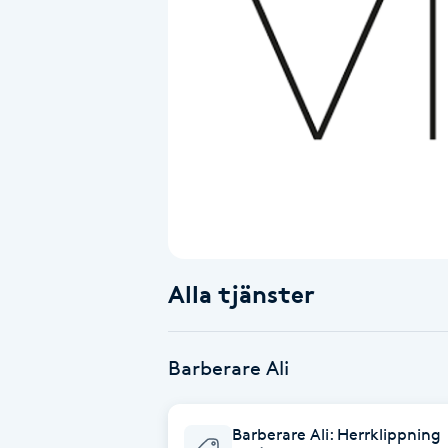
Alternativmedicin
Andningsmassage
Ansiktslyft utan kirurgi
Aromamassage
Ashtanga Yoga
Alla tjänster
Ayurveda
Ayurvedisk Massage
Barberare Ali
Ansiktsbehandling djuprengörande
Barberare Ali: Herrklippning
B