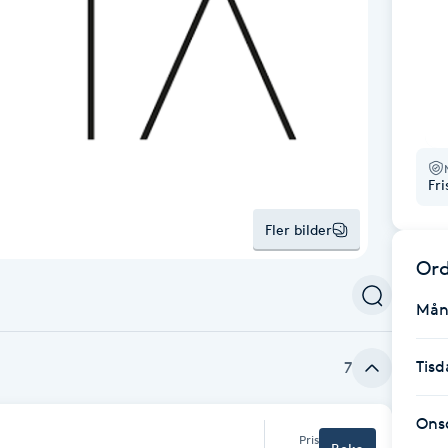
Fr
Fler bilder
Ord
Mån
Tisd
7
Ons
Pris