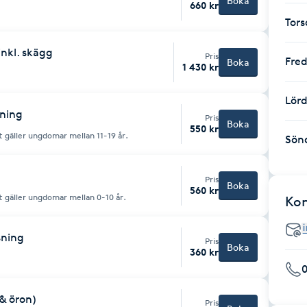
Boka
660 kr
Tor
inkl. skägg
Pris
Fre
Boka
1 430 kr
Lör
pning
Pris
Boka
550 kr
 gäller ungdomar mellan 11-19 år.
Sön
Pris
Boka
560 kr
 gäller ungdomar mellan 0-10 år.
Ko
sning
Pris
Boka
360 kr
 & öron)
Pris