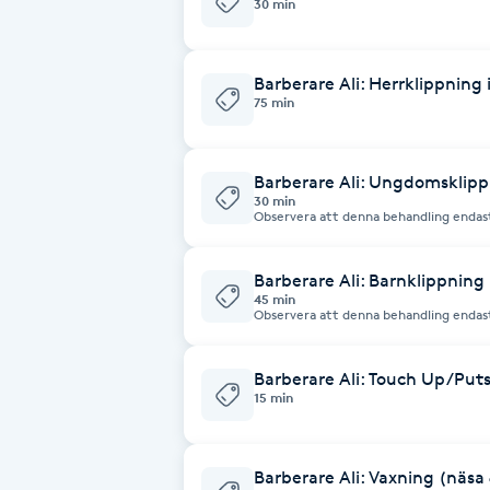
30 min
Babylights
Barberare Ali: Herrklippning 
75 min
Balayage
Bambumassage
Barberare Ali: Ungdomsklip
30 min
Observera att denna behandling endast
Barber
Barberare Ali: Barnklippning
Barnklippning
45 min
Observera att denna behandling endast
BIAB
Barberare Ali: Touch Up/Put
15 min
Blowout
Bottenfärg
Barberare Ali: Vaxning (näsa