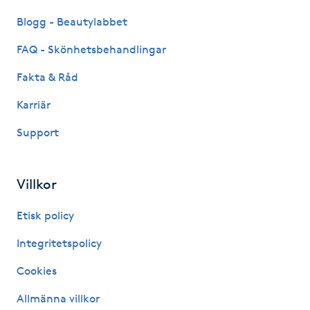
M
Blogg - Beautylabbet
FAQ - Skönhetsbehandlingar
Makeup
Fakta & Råd
Manikyr & Pedikyr
Karriär
Massage
Support
Medial vägledning
Villkor
Medicinsk massage
Etisk policy
Integritetspolicy
Meditation
Cookies
Medium
Allmänna villkor