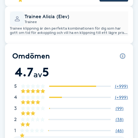
Föning
G
Trainee Alicia (Elev)
Trainee
Trainee klippning är den perfekta kombinationen för dig som har
Gel naglar
gott om tid för avkoppling och vill ha en klippning till ett lägre pris.
Givetvis har vi alltid en frisör tillgänglig för eventuell handledning
Gelenaglar
Omdömen
Gellack
4.7
5
av
Gellack med förstärkning
5
(
+999
)
4
(
+999
)
Gravidmassage
3
(
99
)
Gravidyoga
2
(
38
)
1
(
46
)
Gruppträning