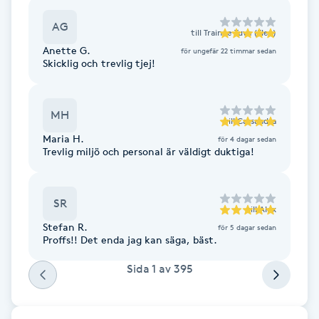
AG
Gua Sha-massage
till
Trainee Tuva (Elev)
Anette G.
för ungefär 22 timmar sedan
H
Skicklig och trevlig tjej!
Hatha Yoga
MH
till
Cassandra
Headspa
Maria H.
för 4 dagar sedan
Trevlig miljö och personal är väldigt duktiga!
Healing
SR
Herrklippning
till
Alex
Stefan R.
för 5 dagar sedan
Proffs!! Det enda jag kan säga, bäst.
HIFU
Sida
1
av
395
Hollywood Peel