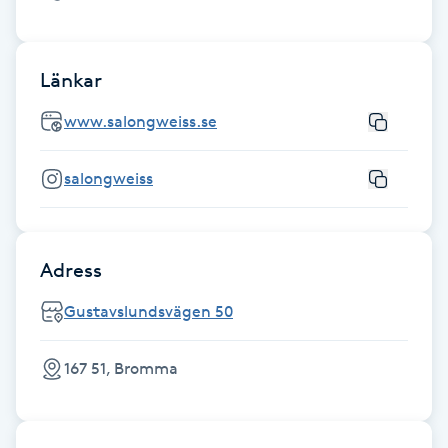
Hårborttagning
Hårbottenbehandling
Länkar
www.salongweiss.se
Hårförlängning
salongweiss
Hårvård
Hälsa
Adress
Hälsprickor
Gustavslundsvägen 50
I
167 51, Bromma
Idrottsmassage
IPL