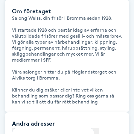
Kinesiologi
Om företaget
Salong Weiss, din frisör i Bromma sedan 1928.

Kinesisk medicin
Vi startade 1928 och består idag av erfarna och 
välutbildade frisörer med gesäll- och mästarbrev. 
Kiropraktik
Vi gör alla typer av hår­behandlingar; klippning, 
färgning, permanent, hår­uppsättning, styling, 
skägg­behandlingar och mycket mer. Vi är 
Klangmassage
medlemmar i SFF.

Våra salonger hittar du på Höglandstorget och 
Klippning
Alviks torg i Bromma.

Känner du dig osäker eller inte vet vilken 
Klippning & Slingor
behandling som passar dig? Ring oss gärna så 
kan vi se till att du får rätt behandling
Klippning ungdom
Andra adresser
Koppningsmassage