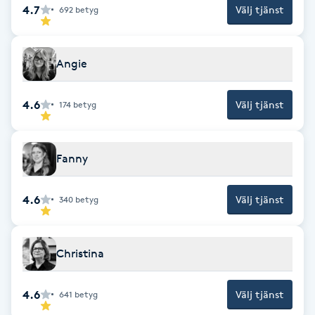
4.7
Välj tjänst
692
betyg
Fotsvamp
Fotvård
Angie
Fransar
4.6
Välj tjänst
174
betyg
Fransborttagning
Fanny
Fransfärgning
4.6
Välj tjänst
340
betyg
Fransförlängning
Fransförlängning Megavolym
Christina
Fransförlängning Volym
4.6
Välj tjänst
641
betyg