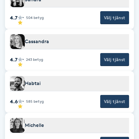
F
4.7
Välj tjänst
504
betyg
Face framing
Faceliftmassage
Cassandra
Fet hårbotten
4.7
Välj tjänst
243
betyg
Fettreducering
Habtai
Fibromassage
4.6
Välj tjänst
585
betyg
Fillers
Michelle
Fotmassage