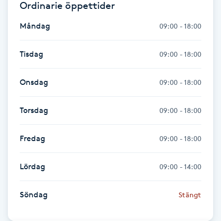
Ordinarie öppettider
IPL hårborttagning
Måndag
09:00 - 18:00
IR-massage
Tisdag
09:00 - 18:00
J
Onsdag
09:00 - 18:00
Japansk massage
K
Torsdag
09:00 - 18:00
K18
Fredag
09:00 - 18:00
Katun fransar
Lördag
09:00 - 14:00
Kemisk peeling
Söndag
Stängt
Keratinbehandling