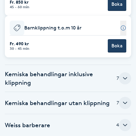
Fr. 850 kr
Boka
45 - 60 min
Brynformning
Barnklippning t.o.m 10 år
Brynfärgning
Fr. 490 kr
Brynplockning
Boka
30 - 45 min
Bröllopsuppsättning
C
Kemiska behandlingar inklusive
7
klippning
Celluliter
Kemiska behandlingar utan klippning
7
Coachning
Color correction
Weiss barberare
4