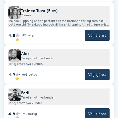
Fransk manikyr
Trainee Tuva (Elev)
Trainee
Fransrengöring
Trainee klippning är den perfekta kombinationen för dig som har
gott om tid för avkoppling och vill ha en klippning till ett lägre pris.
Givetvis har vi alltid en frisör tillgänglig för eventuell handledning
Frekvensterapi
4.8
Välj tjänst
42
betyg
Friskvård
Alex
Tar ej emot nya kunder
Tar ej emot nya kunder.
Friskvårdsmassage
4.9
Välj tjänst
665
betyg
Frisör
Fadi
Funktionsanalys
Tar ej emot nya kunder
Tar ej emot nya kunder
Färgning
4.8
Välj tjänst
740
betyg