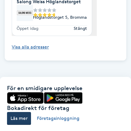
Salong Weiss Höglandstorget
Kosmetisk tatuering
Höglandstorget 5, Bromma
Kostrådgivning
Öppet idag
Stängt
Kroppsinpackning
Visa alla adresser
Kroppspeeling
Käkledsbehandling
För en smidigare upplevelse
Kärlbehandling
L
Bokadirekt för företag
Laserbehandling
Läs mer
Företagsinloggning
Lashlift Keratin