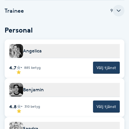
Cryoterapi
Trainee
D
9
Damklippning
Personal
Dermapen
Angelica
Diamantslipning
E
4.7
Välj tjänst
885
betyg
Enzympeeling
Benjamin
Extensions
4.8
Välj tjänst
310
betyg
Extensions borttagning
Eyeliner-tatuering
Sandra