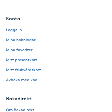
LED-ljusterapi
Konto
Liktornar
Logga in
Mina bokningar
LPG
Mina favoriter
LPG-behandling
Mitt presentkort
LPG-massage
Mitt friskvårdskort
Avboka med kod
Luggklippning
Lymfmassage
Bokadirekt
Om Bokadirekt
Läpptatuering