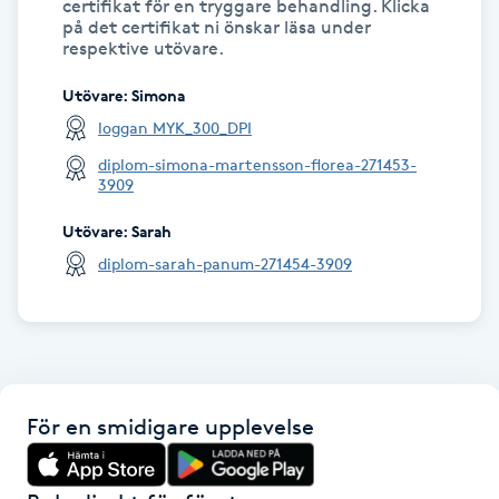
certifikat för en tryggare behandling. Klicka
Hårborttagning
på det certifikat ni önskar läsa under
respektive utövare.
Hårbottenbehandling
Utövare
:
Simona
loggan MYK_300_DPI
Hårförlängning
diplom-simona-martensson-florea-271453-
3909
Hårvård
Utövare
:
Sarah
Hälsa
diplom-sarah-panum-271454-3909
Hälsprickor
I
Idrottsmassage
För en smidigare upplevelse
IPL