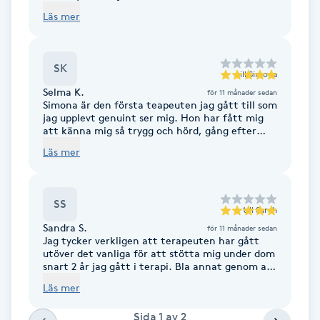
det.
Läs mer
F
Face framing
SK
till
Simona
Selma K.
för 11 månader sedan
Faceliftmassage
Simona är den första teapeuten jag gått till som
jag upplevt genuint ser mig. Hon har fått mig
att känna mig så trygg och hörd, gång efter
Fet hårbotten
gång. Är tacksam för att jag blev
Läs mer
rekommenderar till henne, vilket gör att jag
själv nu varmt & helhjärtat vill tipsa vidare om
Fettreducering
henne.
SS
till
Sarah
Fibromassage
Sandra S.
för 11 månader sedan
Jag tycker verkligen att terapeuten har gått
utöver det vanliga för att stötta mig under dom
Fillers
snart 2 år jag gått i terapi. Bla annat genom att
följa med på ”utflykter ”för att hjälpa mig
Läs mer
hantera ångesten just där jag vet den kommer
Fotmassage
ge sig tillkänna. Nästa vecka skall vi besöka min
Sida
1
av
2
mormors grav tillsammans. -Sandra