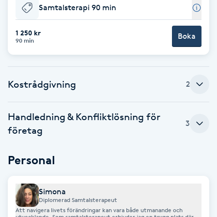
Samtalsterapi 90 min
Babylights
1 250 kr
Boka
90 min
Balayage
Bambumassage
Kostrådgivning
2
Barber
Handledning & Konfliktlösning för
3
Barnklippning
företag
BIAB
Personal
Blowout
Simona
Diplomerad Samtalsterapeut
Bottenfärg
Att navigera livets förändringar kan vara både utmanande och
utvecklande. Som samtalsterapeut erbjuder jag en trygg plats där