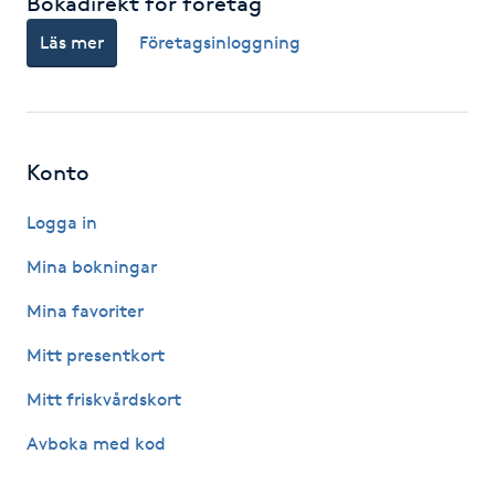
Bokadirekt för företag
IPL hårborttagning
Läs mer
Företagsinloggning
IR-massage
J
Konto
Japansk massage
Logga in
K
Mina bokningar
K18
Mina favoriter
Katun fransar
Mitt presentkort
Mitt friskvårdskort
Kemisk peeling
Avboka med kod
Keratinbehandling