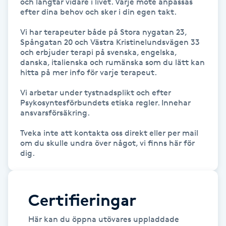
och längtar vidare i livet. Varje möte anpassas 
Hot Stone Massage
efter dina behov och sker i din egen takt.

Vi har terapeuter både på Stora nygatan 23, 
Hot yoga
Spångatan 20 och Västra Kristinelundsvägen 33 
och erbjuder terapi på svenska, engelska, 
danska, italienska och rumänska som du lätt kan 
Hudföryngring
hitta på mer info för varje terapeut. 

Huduppstramning
Vi arbetar under tystnadsplikt och efter 
Psykosyntesförbundets etiska regler. Innehar 
ansvarsförsäkring.

Hudvård
Tveka inte att kontakta oss direkt eller per mail 
om du skulle undra över något, vi finns här för 
Hyaluronsyra
dig.
Hyperhidros
Certifieringar
Hypnos
Här kan du öppna utövares uppladdade