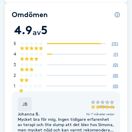
sammanhang. Jag erbjuder strukturerad och reflekterande
Cryoterapi
vi är rätt för varandra. Jag erbjuder terapi på svenska, danska och
handledning som stärker både individ och organisation. ​ Min styrka
engelska på Spångatan 20 i Malmö.
ligger i att skapa ett tryggt och utvecklande utrymme där
D
Omdömen
du/gruppen kan utforska nya perspektiv och lära av varandra. ​ Jag
tar emot klienter på Västra Kristinelundsvägen 33, Malmö * för mer
info vänligen se https://www.samtalamera.se/om-oss
Damklippning
4.9
5
av
Dermapen
5
(
11
)
4
(
1
)
Diamantslipning
3
(
0
)
E
2
(
0
)
Enzympeeling
1
(
0
)
Extensions
JB
till
Simona
Johanna B.
Extensions borttagning
för 7 månader sedan
Mycket bra för mig. Ingen tidigare erfarenhet
av terapi och lite slump att det blev hos Simona,
men mycket nöjd och kan varmt rekomendera
Eyeliner-tatuering