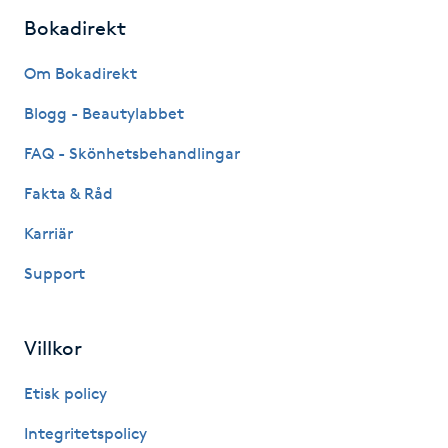
Bokadirekt
Kinesiologi
Om Bokadirekt
Kinesisk medicin
Blogg - Beautylabbet
Kiropraktik
FAQ - Skönhetsbehandlingar
Fakta & Råd
Klangmassage
Karriär
Klippning
Support
Klippning & Slingor
Villkor
Klippning ungdom
Etisk policy
Koppningsmassage
Integritetspolicy