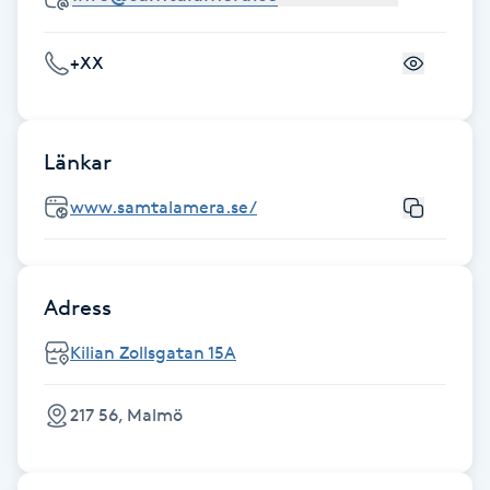
Fransk manikyr
+XX
Fransrengöring
Frekvensterapi
Länkar
Friskvård
www.samtalamera.se/
Friskvårdsmassage
Adress
Frisör
Kilian Zollsgatan 15A
Funktionsanalys
217 56, Malmö
Färgning