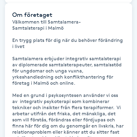
Gua Sha-massage
Om företaget
Välkommen till Samtalamera- 

H
Samtalsterapi i Malmö 

Hatha Yoga
En trygg plats för dig när du behöver förändring 
i livet

Headspa
Samtalamera erbjuder integrativ samtalsterapi 
av diplomerade samtalsterapeuter, samtalsstöd 
för ungdomar och unga vuxna, 
Healing
yrkeshandledning och konflikthantering för 
företag i Malmö och online.  

Herrklippning
Med en grund i psykosyntesen använder vi oss  
av  integrativ psykoterapi som kombinerar 
HIFU
tekniker och insikter från flera terapiformer.  Vi 
arbetar utifrån det friska, det mänskliga, det 
som vill förstås, förändras eller fördjupas och 
Hollywood Peel
finns här för dig om du genomgår en livskris, har 
relationsproblem eller känner att du sitter fast 