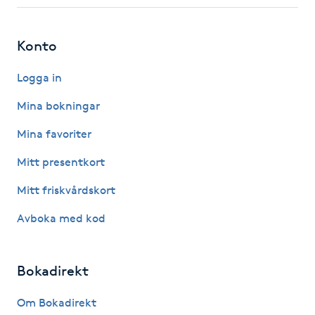
Kosmetisk tatuering
Konto
Kostrådgivning
Logga in
Kroppsinpackning
Mina bokningar
Mina favoriter
Kroppspeeling
Mitt presentkort
Käkledsbehandling
Mitt friskvårdskort
Kärlbehandling
Avboka med kod
L
Bokadirekt
Laserbehandling
Om Bokadirekt
Lashlift Keratin