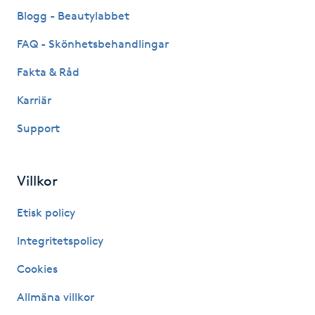
Blogg - Beautylabbet
LED-ljusterapi
FAQ - Skönhetsbehandlingar
Fakta & Råd
Liktornar
Karriär
LPG
Support
LPG-behandling
Villkor
LPG-massage
Etisk policy
Luggklippning
Integritetspolicy
Cookies
Lymfmassage
Allmäna villkor
Läpptatuering