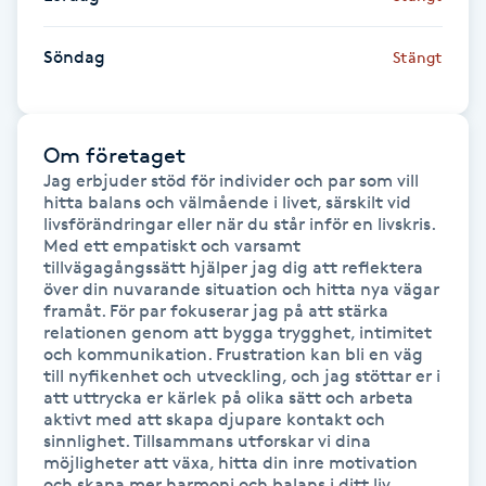
Hårborttagning
Söndag
Stängt
Hårbottenbehandling
Hårförlängning
Om företaget
Jag erbjuder stöd för individer och par som vill 
Hårvård
hitta balans och välmående i livet, särskilt vid 
livsförändringar eller när du står inför en livskris. 
Med ett empatiskt och varsamt 
Hälsa
tillvägagångssätt hjälper jag dig att reflektera 
över din nuvarande situation och hitta nya vägar 
framåt. För par fokuserar jag på att stärka 
Hälsprickor
relationen genom att bygga trygghet, intimitet 
I
och kommunikation. Frustration kan bli en väg 
till nyfikenhet och utveckling, och jag stöttar er i 
att uttrycka er kärlek på olika sätt och arbeta 
Idrottsmassage
aktivt med att skapa djupare kontakt och 
sinnlighet. Tillsammans utforskar vi dina 
möjligheter att växa, hitta din inre motivation 
IPL
och skapa mer harmoni och balans i ditt liv.
