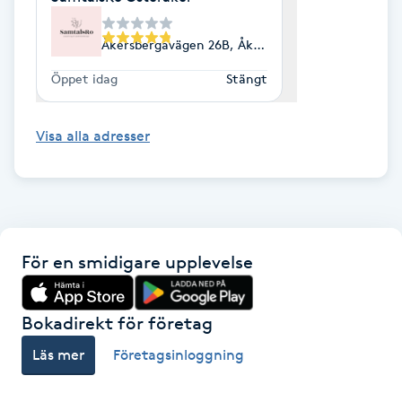
Kinesiologi
Åkersbergavägen 26B, Åkersberga
Kinesisk medicin
Öppet idag
Stängt
Kiropraktik
Visa alla adresser
Klangmassage
Klippning
För en smidigare upplevelse
Klippning & Slingor
Bokadirekt för företag
Klippning ungdom
Läs mer
Företagsinloggning
Koppningsmassage