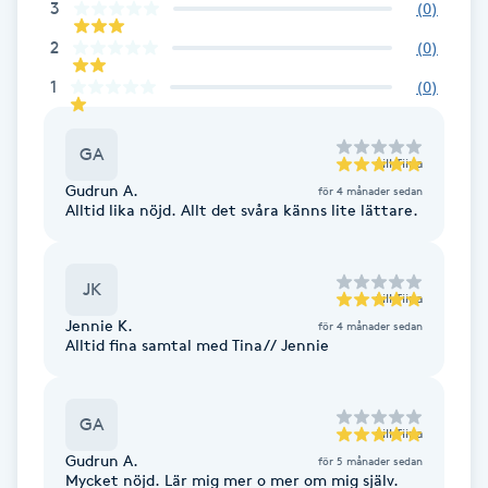
3
(
0
)
Fransk manikyr
2
(
0
)
Fransrengöring
1
(
0
)
Frekvensterapi
GA
till
Tiina
Gudrun A.
för 4 månader sedan
Friskvård
Alltid lika nöjd. Allt det svåra känns lite lättare.
Friskvårdsmassage
JK
till
Tiina
Jennie K.
Frisör
för 4 månader sedan
Alltid fina samtal med Tina// Jennie
Funktionsanalys
GA
till
Tiina
Färgning
Gudrun A.
för 5 månader sedan
Mycket nöjd. Lär mig mer o mer om mig själv.