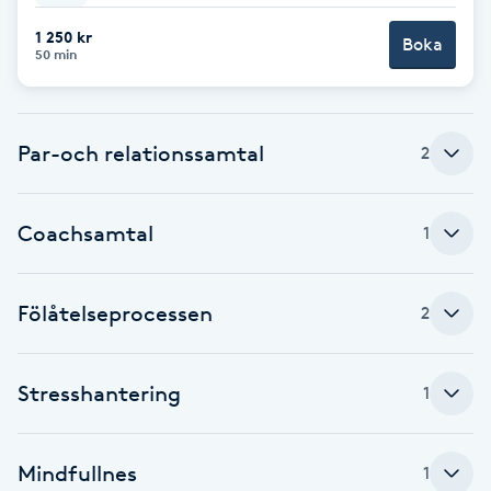
F
1 250 kr
Boka
50 min
Face framing
Faceliftmassage
Par-och relationssamtal
2
Fet hårbotten
Coachsamtal
1
Fettreducering
Fölåtelseprocessen
2
Fibromassage
Fillers
Stresshantering
1
Fotmassage
Mindfullnes
1