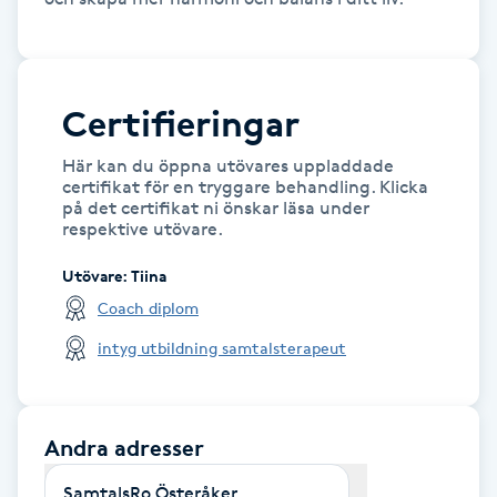
IPL hårborttagning
IR-massage
Certifieringar
J
Här kan du öppna utövares uppladdade
certifikat för en tryggare behandling. Klicka
Japansk massage
på det certifikat ni önskar läsa under
K
respektive utövare.
Utövare
:
Tiina
K18
Coach diplom
Katun fransar
intyg utbildning samtalsterapeut
Kemisk peeling
Andra adresser
Keratinbehandling
SamtalsRo Österåker