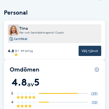
Fotsvamp
Personal
Fotvård
Tiina
Fransar
Par-och Samtalsterapeut/ Coach
Certifikat
Fransborttagning
4.8
Välj tjänst
49
betyg
Fransfärgning
Omdömen
Fransförlängning
4.8
5
av
Fransförlängning Megavolym
5
(
39
)
Fransförlängning Volym
4
(
10
)