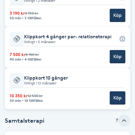
Giltigt i 2 månader
Babylights
3 190 kr
3 750 kr
Köp
50 min
3 tillfällen
Balayage
Klippkort 4 gånger par- relationsterapi
Giltigt i 5 månader
Bambumassage
7 500 kr
8 760 kr
Köp
90 min
4 tillfällen
Barber
Klippkort 10 gånger
Barnklippning
Giltigt i 12 månader
BIAB
10 350 kr
12 500 kr
Köp
50 min
10 tillfällen
Blowout
Samtalsterapi
7
Bottenfärg