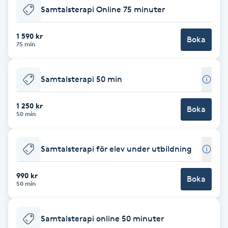
Cryoterapi
Samtalsterapi Online 75 minuter
D
1 590 kr
Boka
Damklippning
75 min
Dermapen
Samtalsterapi 50 min
Diamantslipning
1 250 kr
Boka
50 min
E
Enzympeeling
Samtalsterapi för elev under utbildning
Extensions
990 kr
Boka
50 min
Extensions borttagning
Samtalsterapi online 50 minuter
Eyeliner-tatuering