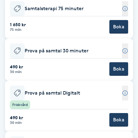
Samtalsterapi 75 minuter
Brynformning
1 650 kr
Boka
Brynfärgning
75 min
Brynplockning
Prova på samtal 30 minuter
Bröllopsuppsättning
490 kr
Boka
30 min
C
Celluliter
Prova på samtal Digitalt
Coachning
Friskvård
490 kr
Boka
Color correction
30 min