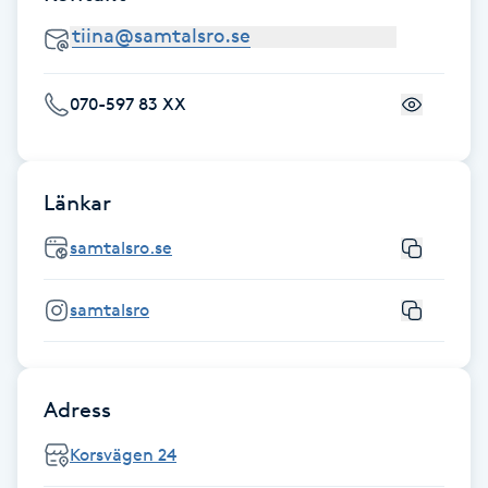
Gua Sha-massage
H
070-597 83 XX
Hatha Yoga
Headspa
Länkar
samtalsro.se
Healing
samtalsro
Herrklippning
HIFU
Adress
Hollywood Peel
Korsvägen 24