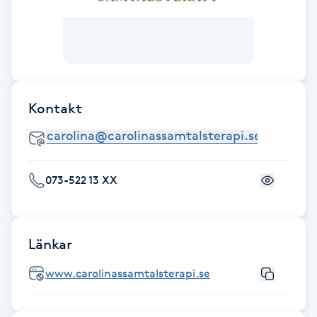
F
Face framing
Faceliftmassage
Kontakt
Fet hårbotten
Fettreducering
073-522 13 XX
Fibromassage
Länkar
Fillers
www.carolinassamtalsterapi.se
Fotmassage