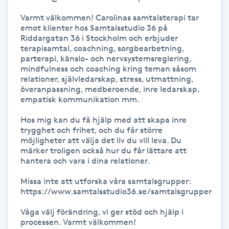
Föning
Varmt välkommen! Carolinas samtalsterapi tar 
G
emot klienter hos Samtalsstudio 36 på 
Riddargatan 36 i Stockholm och erbjuder 
terapisamtal, coachning, sorgbearbetning, 
Gel naglar
parterapi, känslo- och nervsystemsreglering, 
mindfulness och coaching kring teman såsom 
relationer, självledarskap, stress, utmattning, 
Gelenaglar
överanpassning, medberoende, inre ledarskap, 
empatisk kommunikation mm. 

Gellack
Hos mig kan du få hjälp med att skapa inre 
trygghet och frihet, och du får större 
Gellack med förstärkning
möjligheter att välja det liv du vill leva. Du 
märker troligen också hur du får lättare att 
hantera och vara i dina relationer.

Gravidmassage
Missa inte att utforska våra samtalsgrupper:

https://www.samtalsstudio36.se/samtalsgrupper

Gravidyoga
Våga välj förändring, vi ger stöd och hjälp i 
processen. Varmt välkommen!

Gruppträning