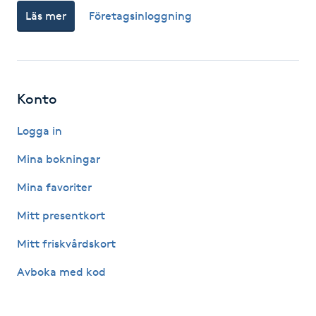
Hårborttagning
Läs mer
Företagsinloggning
Hårbottenbehandling
Hårförlängning
Konto
Hårvård
Logga in
Mina bokningar
Hälsa
Mina favoriter
Hälsprickor
Mitt presentkort
I
Mitt friskvårdskort
Idrottsmassage
Avboka med kod
IPL