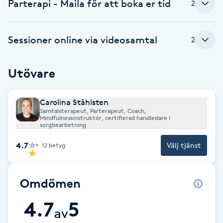
Parterapi - Maila för att boka er tid
2
Brynformning
Sessioner online via videosamtal
2
Brynfärgning
Utövare
Brynplockning
Bröllopsuppsättning
Carolina Ståhlsten
Samtalsterapeut, Parterapeut, Coach,
C
Mindfulnessinstruktör, certifierad handledare i
sorgbearbetning
Celluliter
4.7
Välj tjänst
12
betyg
Coachning
Omdömen
Color correction
4.7
5
av