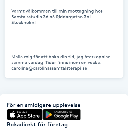
Hot Stone Massage
Varmt välkommen till min mottagning hos 
Samtalsstudio 36 på Riddargatan 36 i 
Hot yoga
Stockholm!

Hudföryngring
Huduppstramning
Maila mig för att boka din tid, jag återkopplar 
samma vardag. Tider finns inom en vecka.   
Hudvård
carolina@carolinassamtalsterapi.se 
Hyaluronsyra
Hyperhidros
För en smidigare upplevelse
Hypnos
Bokadirekt för företag