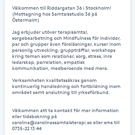
Välkommen till Riddargatan 36 i Stockholm! 

Gua Sha-massage
(Mottagning hos Samtalsstudio 36 på 
Östermalm) 

H
Jag erbjuder utöver terapisamtal, 
Hatha Yoga
sorgebearbetning och Mindfulness för individer, 
par och grupper även föreläsningar, kurser inom 
personlig utveckling, gruppträffar, workshops 
Headspa
kring teman som relationer, sorg, stress, inre 
ledarskap, parrelation, empatisk 
kommunikation, medberoende med mera.

Healing
Verksamheten kvalitetssäkras genom 
kontinuerlig handledning och fortbildning inom 
Herrklippning
området samt anslutning till yrkesförbund.

HIFU
Välkommen att ta kontakt för mer information 
eller tidsbokning på 
Hollywood Peel
carolina@carolinassamtalsterapi.se eller sms till 
0735-22 13 44 
