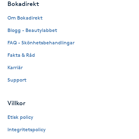
Bokadirekt
IPL hårborttagning
Om Bokadirekt
IR-massage
Blogg - Beautylabbet
J
FAQ - Skönhetsbehandlingar
Japansk massage
Fakta & Råd
K
Karriär
K18
Support
Katun fransar
Villkor
Kemisk peeling
Etisk policy
Integritetspolicy
Keratinbehandling