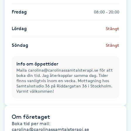
Fransk manikyr
Fredag
08:00 - 20:00
Fransrengöring
Lördag
Stängt
Frekvensterapi
Söndag
Stängt
Friskvård
Info om öppettider
Maila carolina@carolinassamtalsterapi.se för att
Friskvårdsmassage
boka din tid. Jag återkopplar samma dag. Tider
finns vanligtvis inom en vecka. Mottagning hos
Samtalsstudio 36 på Riddargatan 36 i Stockholm.
Frisör
Varmt välkommen!
Funktionsanalys
Om företaget
Färgning
Boka tid per mail:  
carolina@carolinassamtalsterapi.se 
