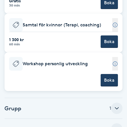
Gratis
Boka
30 min
Babylights
Samtal för kvinnor (Terapi, coaching)
Balayage
1 300 kr
Boka
Bambumassage
60 min
Barber
Workshop personlig utveckling
Barnklippning
Boka
BIAB
Blowout
Grupp
1
Bottenfärg