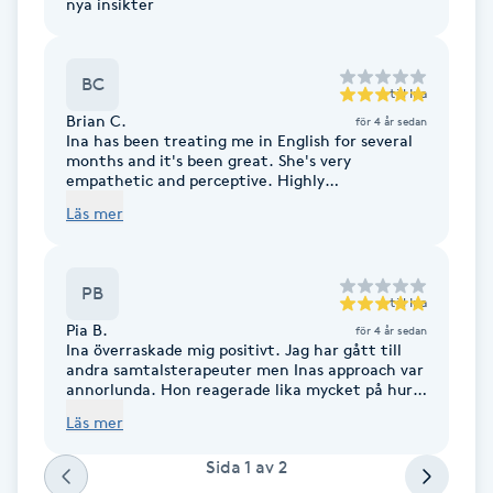
Cryoterapi
nya insikter
D
BC
Damklippning
till
Ina
Brian C.
för 4 år sedan
Ina has been treating me in English for several
Dermapen
months and it's been great. She's very
empathetic and perceptive. Highly
recommended!
Läs mer
Diamantslipning
E
PB
Enzympeeling
till
Ina
Pia B.
för 4 år sedan
Ina överraskade mig positivt. Jag har gått till
Extensions
andra samtalsterapeuter men Inas approach var
annorlunda. Hon reagerade lika mycket på hur
jag uttryckte mig, mina gester, kroppsspråk etc
Läs mer
Extensions borttagning
som på vad jag sa. Hon fick mig att känna efter
vad jag kände just då , vilket löste upp många
Sida
1
av
2
knutar inom mig och fick mig att förstå och se
Eyeliner-tatuering
mönster som helade mig.