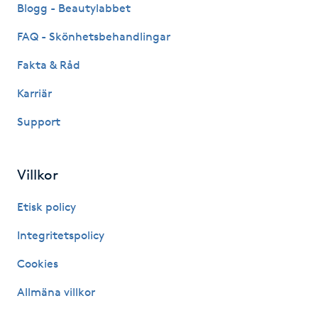
Blogg - Beautylabbet
Hot Stone Massage
FAQ - Skönhetsbehandlingar
Hot yoga
Fakta & Råd
Hudföryngring
Karriär
Support
Huduppstramning
Hudvård
Villkor
Etisk policy
Hyaluronsyra
Integritetspolicy
Hyperhidros
Cookies
Hypnos
Allmäna villkor