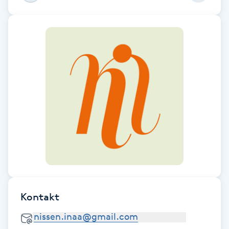
F
Face framing
Faceliftmassage
Fet hårbotten
Fettreducering
Fibromassage
Fillers
Kontakt
Fotmassage