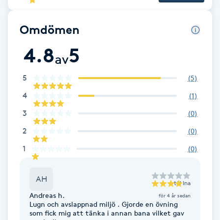
Brynformning
Omdömen
Brynfärgning
4.8
5
av
Brynplockning
5
(
5
)
4
(
1
)
Bröllopsuppsättning
3
(
0
)
C
2
(
0
)
Celluliter
1
(
0
)
Coachning
AH
till
Ina
Color correction
Andreas h.
för 4 år sedan
Lugn och avslappnad miljö . Gjorde en övning
som fick mig att tänka i annan bana vilket gav