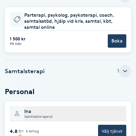
Babylights
Parterapi, psykolog, psykoterapi, coach,
samtalsstöd, hjälp vid kris, samtal, kbt,
samtal online
Balayage
1 500 kr
Boka
90 min
Bambumassage
Barber
Samtalsterapi
1
Barnklippning
Personal
BIAB
Ina
Blowout
Samtalsterapeut
Bottenfärg
4.8
Välj tjänst
6
betyg