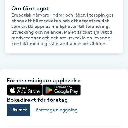
Föning
Om företaget
G
Empatisk närvaro lindrar och läker. I terapin ges 
chans att bli medveten och att acceptera det 
som är. Då öppnas möjligheten till förändring, 
Gel naglar
utveckling och helande. Målet är ökat självstöd, 
medvetenhet och och att utveckla en levande 
kontakt med dig själv, andra och omvärlden.
Gelenaglar
Gellack
Gellack med förstärkning
För en smidigare upplevelse
Gravidmassage
Bokadirekt för företag
Gravidyoga
Läs mer
Företagsinloggning
Gruppträning