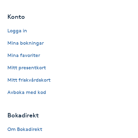
Gua Sha-massage
Konto
H
Logga in
Hatha Yoga
Mina bokningar
Mina favoriter
Headspa
Mitt presentkort
Healing
Mitt friskvårdskort
Herrklippning
Avboka med kod
HIFU
Bokadirekt
Hollywood Peel
Om Bokadirekt