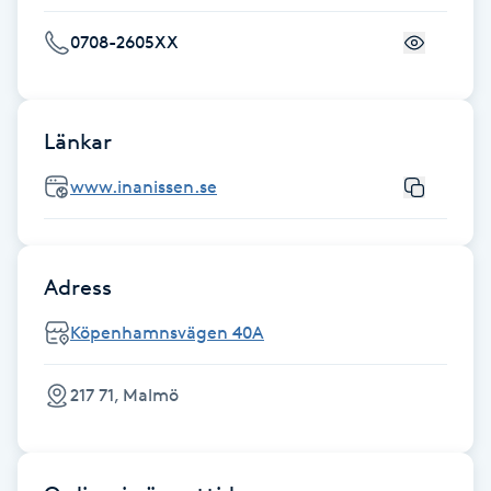
Fotsvamp
0708-2605XX
Fotvård
Länkar
Fransar
www.inanissen.se
Fransborttagning
Fransfärgning
Adress
Fransförlängning
Köpenhamnsvägen 40A
Fransförlängning Megavolym
217 71, Malmö
Fransförlängning Volym