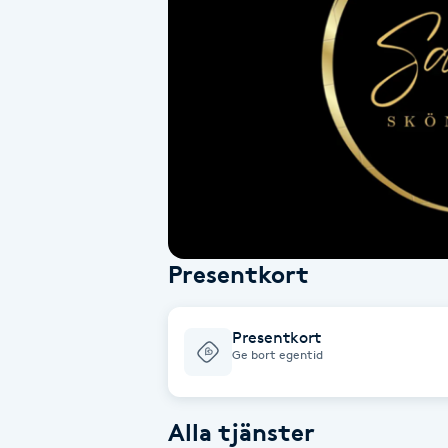
Alternativmedicin
Andningsmassage
Ansiktslyft utan kirurgi
Aromamassage
Ashtanga Yoga
Presentkort
Ayurveda
Presentkort
Ayurvedisk Massage
Ge bort egentid
Ansiktsbehandling djuprengörande
Alla tjänster
B