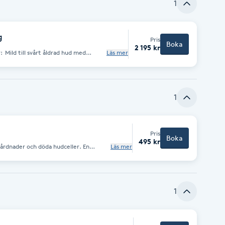
 ramarna för vävnader. Den kommer
1
en passar alla!
ion
ling kur på 3
g
Pris
Boka
2 195 kr
med
Läs mer
 A (retinol) Finns
åren. Behandlar ålderstecken i huden.
cess och har en exfolierande effekt. -
 C som stoppar fria radikaler och har
nheter i huden. - Vitamin B3 (niacin)
1
andlar
teringar, solskador och ojämn
Pris
Boka
495 kr
Läs mer
å bara 15 minuter utan att använda
nuter. Fotbehandlingen är både för
1