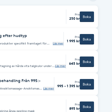
Pris
Boka
250 kr
g efter hudtyp
Pris
Boka
1 995 kr
produkter specifikt framtaget för
Läs mer
lingen ingår massage av nacke
Pris
Boka
645 kr
agning av hårda vita talgkulor under
Läs mer
öppnas med en steril lansett eller nål.
mmas ut. En liten vit kula kommer då ut
ingen läker fint på bara någon dag.
behandling Från 995:-
Pris
lval till våra Ansiktsbehandlingar, till
Boka
995 - 1 395 kr
Ansiktsmassage-Ansiktsmask
Läs mer
konsultation på plats
Pris
Boka
895 kr
anpassas efter hudens behov, Djup rengöring ånga peeling mask