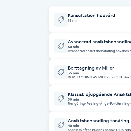
Cryoterapi
D
Konsultation hudvård
15 min
Damklippning
Avancerad ansiktsbehandlin
Dermapen
60 min
Avancerad ansiktsbehandling används 
olika hudtyper och önskemål. I behand
dekolletage hårbotten
Diamantslipning
Borttagning av Milier
E
35 min
BORTTAGNING AV MILIER, 30 MIN. Bortt
hudytan. Behandlingen börjar med att vi först fastställer att det verkligen är
Enzympeeling
milier. För att få bort dem behöver de 
Därefter kan innehållet försiktigt klä
och det lilla såret som blir efter öppn
Klassisk djupgående Ansikts
Denna behandling kan även väljas som Til
Extensions
50 min
ett fördelaktigt pris.
Rengöring-Peeling-Ånga-Portömning-
Behandlingen anpassas efter hudtyp. Önskas kollagenstimulering
/vitamin boost görs detta efter 
Extensions borttagning
Ansiktsbehandling tonåring
40 min