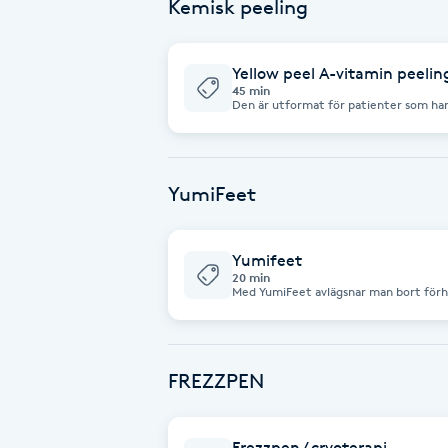
som är de grundläggande strukturella
Kemisk peeling
i färdigfyllda Turtlepin ampuller med 1,0mm nål. Behandling
Fotsvamp
Man som kvinna och kan göras året om. Priser: Pink Shooter i kombinat
med En lätt kemisk peeling och Microneedling 3500 kr/behand
gånger - 8700 kr
Yellow peel A-vitamin peelin
Fotvård
45 min
Den är utformat för patienter som har: ​ Mild till svårt åldrad hud 
solskador. Akne och akne-ärr. Hyperpigmentering och åldersfläckar. För dig
som vill förbättra din övergripande hudkondition. - Vitamin
Fransar
naturligt i vår kropp och minskar med 
Retinol stimulerar hudens förnyelsepro
Askorbylglukosid Aktiv form av vitamin
uppljusande effekt vilket minskar ojäm
YumiFeet
Fransborttagning
Gör att hudcellerna kan ta upp mer fukt. Dessa tre ingredienser beh
effektivt hudproblem som hyperpigmen
hudton/hudtextur.
Fransfärgning
Yumifeet
20 min
Med YumiFeet avlägsnar man bort förhårdnader och döda hudceller. En
effektiv mjukgörande fotbehandling p
Fransförlängning
knivblad. Hela behandlingen tar 20 mi
kvinnor och män. Behandlingen ger dig mjuka fötter och motverkar
hudsprickor.
Fransförlängning Megavolym
FREZZPEN
Fransförlängning Volym
Frezzpen / cryoterapi