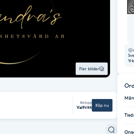
Sv
Yr
Fler bilder
Ord
Mån
Belopp
Köp nu
Valfritt
Tisd
Ons