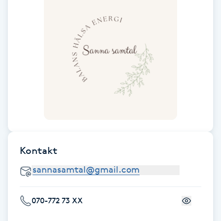
Fotsvamp
Fotvård
Fransar
Fransborttagning
Fransfärgning
Fransförlängning
Kontakt
Fransförlängning Megavolym
070-772 73 XX
Fransförlängning Volym