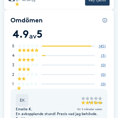
Cryoterapi
D
Omdömen
Damklippning
4.9
5
av
Dermapen
5
(
45
)
Diamantslipning
4
(
3
)
E
3
(
0
)
Enzympeeling
2
(
0
)
1
(
0
)
Extensions
EK
Extensions borttagning
till
Sanna
Emelie K.
för 3 månader sedan
En avkopplande stund! Precis vad jag behövde.
Eyeliner-tatuering