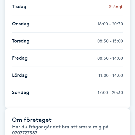
Föning
Tisdag
Stängt
G
Onsdag
18:00 - 20:30
Gel naglar
Torsdag
08:30 - 15:00
Gelenaglar
Fredag
08:30 - 14:00
Gellack
Lördag
11:00 - 14:00
Gellack med förstärkning
Söndag
17:00 - 20:30
Gravidmassage
Gravidyoga
Om företaget
Har du frågor går det bra att sms:a mig på 
Gruppträning
0707727387 
