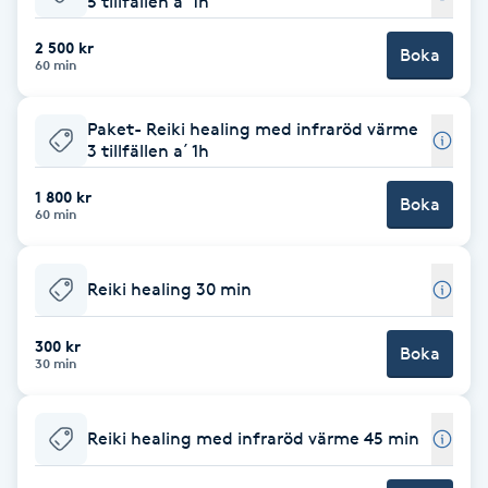
5 tillfällen a´ 1h
Babylights
2 500 kr
Boka
60 min
Balayage
Paket- Reiki healing med infraröd värme
3 tillfällen a´ 1h
Bambumassage
1 800 kr
Boka
60 min
Barber
Barnklippning
Reiki healing 30 min
BIAB
300 kr
Boka
30 min
Blowout
Reiki healing med infraröd värme 45 min
Bottenfärg