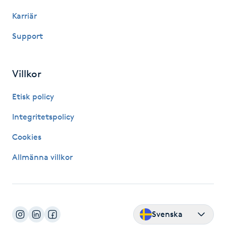
Hårborttagning
Karriär
Hårbottenbehandling
Support
Hårförlängning
Villkor
Hårvård
Etisk policy
Integritetspolicy
Hälsa
Cookies
Hälsprickor
Allmänna villkor
I
Idrottsmassage
Svenska
IPL