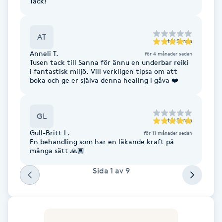
Tack!
F
AT
Face framing
till
Sanna
Anneli T.
för 4 månader sedan
Tusen tack till Sanna för ännu en underbar reiki
Faceliftmassage
i fantastisk miljö. Vill verkligen tipsa om att
boka och ge er själva denna healing i gåva ❤️
Fet hårbotten
GL
Fettreducering
till
Sanna
Gull-Britt L.
för 11 månader sedan
En behandling som har en läkande kraft på
Fibromassage
många sätt 🙏🏾
Sida
1
av
9
Fillers
Fotmassage