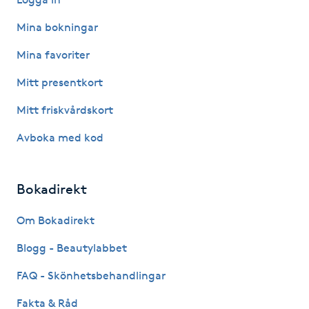
Hot Stone Massage
Mina bokningar
Hot yoga
Mina favoriter
Mitt presentkort
Hudföryngring
Mitt friskvårdskort
Huduppstramning
Avboka med kod
Hudvård
Bokadirekt
Hyaluronsyra
Om Bokadirekt
Hyperhidros
Blogg - Beautylabbet
FAQ - Skönhetsbehandlingar
Hypnos
Fakta & Råd