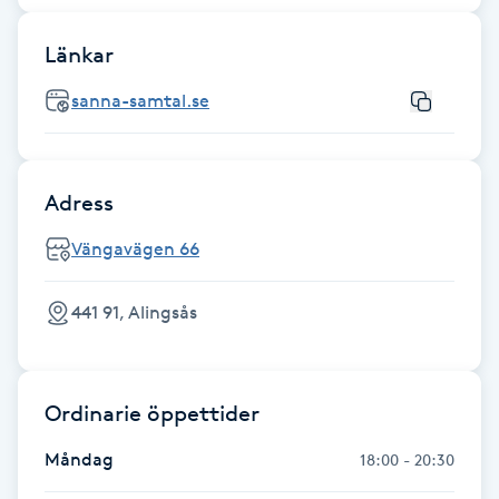
Fransk manikyr
Länkar
Fransrengöring
sanna-samtal.se
Frekvensterapi
Adress
Friskvård
Vängavägen 66
Friskvårdsmassage
441 91, Alingsås
Frisör
Funktionsanalys
Ordinarie öppettider
Färgning
Måndag
18:00 - 20:30