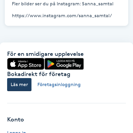
Fler bilder ser du på Instagram: Sanna_samtal 

Gua Sha-massage
H
Hatha Yoga
För en smidigare upplevelse
Headspa
Healing
Bokadirekt för företag
Läs mer
Företagsinloggning
Herrklippning
HIFU
Konto
Hollywood Peel
Logga in