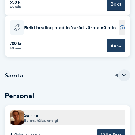
550 kr
Boka
45 min
Brynformning
Reiki healing med infraröd värme 60 min
Brynfärgning
700 kr
Brynplockning
Boka
60 min
Bröllopsuppsättning
C
Samtal
4
Celluliter
Personal
Coachning
Sanna
Color correction
Balans, hälsa, energi
4.9
Välj tjänst
48
betyg