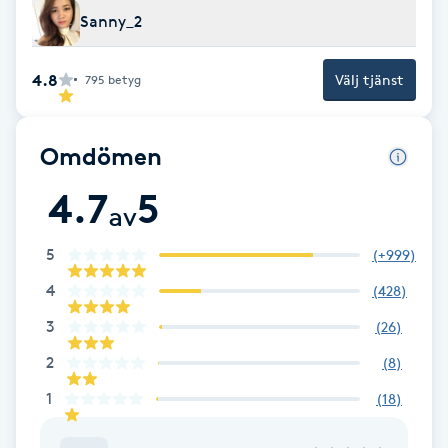
Cryoterapi
Sanny_2
D
4.8
Välj tjänst
795
betyg
Damklippning
Dermapen
Omdömen
4.7
5
Diamantslipning
av
E
5
(
+999
)
Enzympeeling
4
(
428
)
3
(
26
)
Extensions
2
(
8
)
Extensions borttagning
1
(
18
)
Eyeliner-tatuering