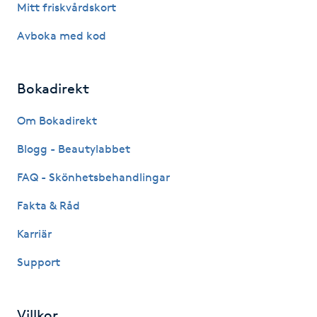
Mitt friskvårdskort
Hot Stone Massage
Avboka med kod
Hot yoga
Bokadirekt
Hudföryngring
Om Bokadirekt
Huduppstramning
Blogg - Beautylabbet
Hudvård
FAQ - Skönhetsbehandlingar
Fakta & Råd
Hyaluronsyra
Karriär
Hyperhidros
Support
Hypnos
Villkor