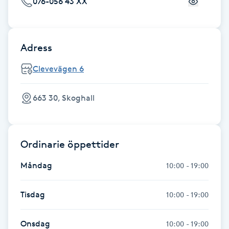
076-056 43 XX
Fransk manikyr
Fransrengöring
Adress
Frekvensterapi
Clevevägen 6
Friskvård
663 30, Skoghall
Friskvårdsmassage
Ordinarie öppettider
Frisör
Måndag
10:00 - 19:00
Funktionsanalys
Tisdag
10:00 - 19:00
Färgning
Onsdag
10:00 - 19:00