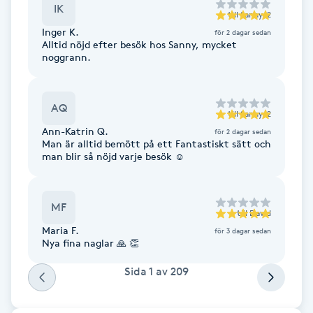
IK
till
Sanny_2
F
Inger K.
för 2 dagar sedan
Alltid nöjd efter besök hos Sanny, mycket
Face framing
noggrann.
Faceliftmassage
AQ
till
Sanny_2
Fet hårbotten
Ann-Katrin Q.
för 2 dagar sedan
Man är alltid bemött på ett Fantastiskt sätt och
man blir så nöjd varje besök ☺️
Fettreducering
MF
Fibromassage
till
David
Maria F.
för 3 dagar sedan
Nya fina naglar 🙏 👏
Fillers
Sida
1
av
209
Fotmassage