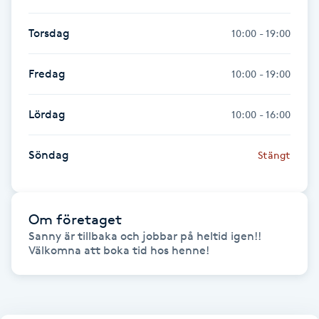
Föning
Torsdag
10:00 - 19:00
G
Gel naglar
Fredag
10:00 - 19:00
Gelenaglar
Lördag
10:00 - 16:00
Gellack
Söndag
Stängt
Gellack med förstärkning
Om företaget
Gravidmassage
Sanny är tillbaka och jobbar på heltid igen!!  
Välkomna att boka tid hos henne! 
Gravidyoga
Gruppträning