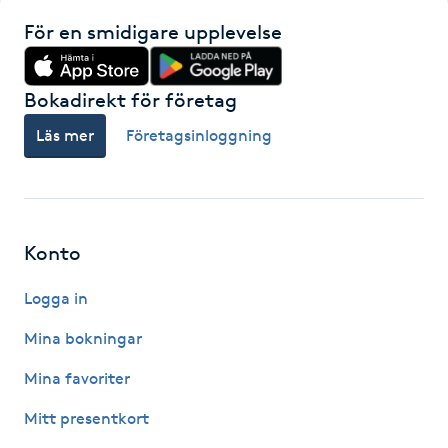
För en smidigare upplevelse
Gua Sha-massage
H
Bokadirekt för företag
Hatha Yoga
Läs mer
Företagsinloggning
Headspa
Healing
Konto
Herrklippning
Logga in
Mina bokningar
HIFU
Mina favoriter
Hollywood Peel
Mitt presentkort