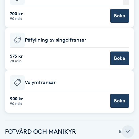
Babylights
700 kr
Boka
90 min
Balayage
Påfyllning av singelfransar
Bambumassage
575 kr
Boka
70 min
Barber
Barnklippning
Volymfransar
BIAB
900 kr
Boka
90 min
Blowout
FOTVÅRD OCH MANIKYR
8
Bottenfärg