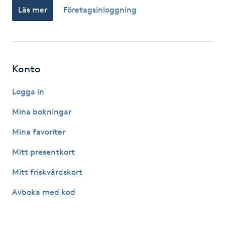
Läs mer
Företagsinloggning
Gua Sha-massage
H
Hatha Yoga
Konto
Headspa
Logga in
Mina bokningar
Healing
Mina favoriter
Herrklippning
Mitt presentkort
Mitt friskvårdskort
HIFU
Avboka med kod
Hollywood Peel