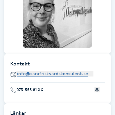
F
Face framing
Faceliftmassage
Fet hårbotten
Fettreducering
Kontakt
Fibromassage
073-555 81 XX
Fillers
Fotmassage
Länkar