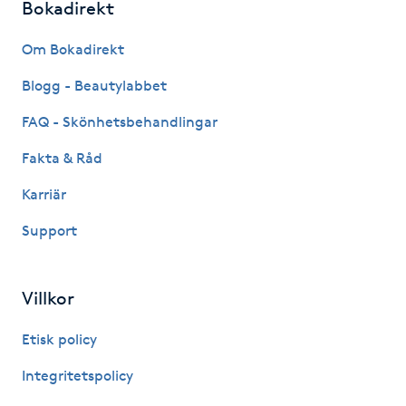
Bokadirekt
Hot Stone Massage
Om Bokadirekt
Hot yoga
Blogg - Beautylabbet
Hudföryngring
FAQ - Skönhetsbehandlingar
Fakta & Råd
Huduppstramning
Karriär
Hudvård
Support
Hyaluronsyra
Villkor
Hyperhidros
Etisk policy
Hypnos
Integritetspolicy