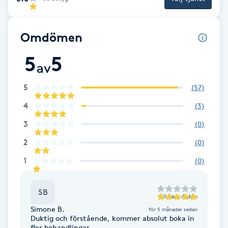
Brynformning
Omdömen
Brynfärgning
5
5
av
Brynplockning
5
(
57
)
Bröllopsuppsättning
4
(
3
)
C
3
(
0
)
2
(
0
)
Celluliter
1
(
0
)
Coachning
SB
till
Sara Aldén
Color correction
Simone B.
för 5 månader sedan
Duktig och förstående, kommer absolut boka in
fler behandlingar.