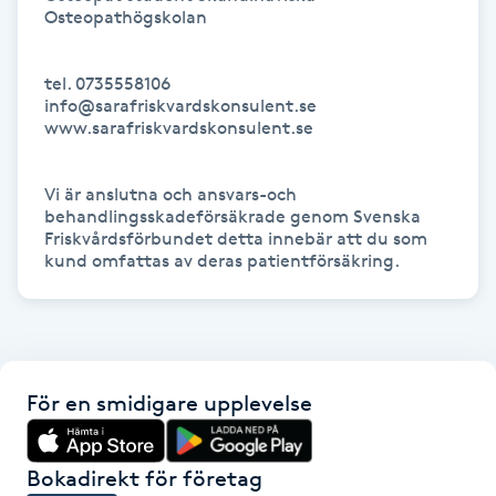
Osteopathögskolan

Föning
G
tel. 0735558106

info@sarafriskvardskonsulent.se

Gel naglar
www.sarafriskvardskonsulent.se

Gelenaglar
Vi är anslutna och ansvars-och 
behandlingsskadeförsäkrade genom Svenska 
Gellack
Friskvårdsförbundet detta innebär att du som 
kund omfattas av deras patientförsäkring.
Gellack med förstärkning
Gravidmassage
För en smidigare upplevelse
Gravidyoga
Bokadirekt för företag
Gruppträning