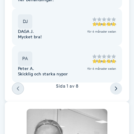
Cryoterapi
D
DJ
till
Sara Aldén
Damklippning
DAGA J.
för 6 månader sedan
Mycket bra!
Dermapen
PA
Diamantslipning
till
Sara Aldén
E
Peter A.
för 6 månader sedan
Skicklig och starka nypor
Enzympeeling
Sida
1
av
8
Extensions
Extensions borttagning
Eyeliner-tatuering