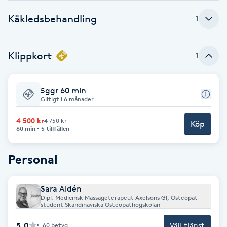
Käkledsbehandling
Babylights
1
Balayage
Klippkort
1
Bambumassage
5ggr 60 min
Giltigt i 6 månader
Barber
4 500 kr
4 750 kr
Köp
60 min
5 tillfällen
Barnklippning
Personal
BIAB
Blowout
Sara Aldén
Dipl. Medicinsk Massageterapeut Axelsons GI, Osteopat
student Skandinaviska Osteopathögskolan
Bottenfärg
5.0
Välj tjänst
60
betyg