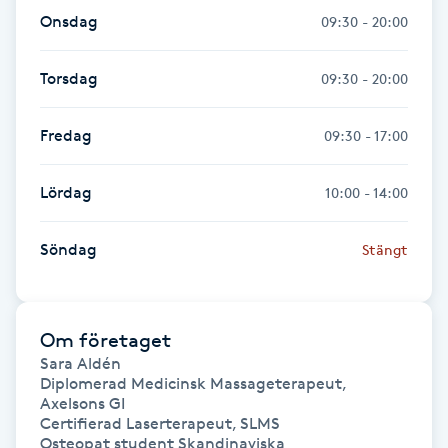
Fransk manikyr
Onsdag
09:30 - 20:00
Fransrengöring
Torsdag
09:30 - 20:00
Frekvensterapi
Fredag
09:30 - 17:00
Friskvård
Lördag
10:00 - 14:00
Friskvårdsmassage
Söndag
Stängt
Frisör
Om företaget
Funktionsanalys
Sara Aldén

Diplomerad Medicinsk Massageterapeut, 
Axelsons GI 

Färgning
Certifierad Laserterapeut, SLMS 

Osteopat student Skandinaviska 