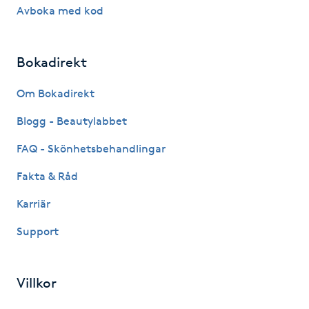
Avboka med kod
Gua Sha-massage
H
Bokadirekt
Hatha Yoga
Om Bokadirekt
Blogg - Beautylabbet
Headspa
FAQ - Skönhetsbehandlingar
Healing
Fakta & Råd
Herrklippning
Karriär
Support
HIFU
Hollywood Peel
Villkor