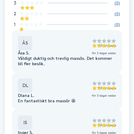
3
(
0
)
Brynformning
2
(
0
)
1
(
0
)
Brynfärgning
ÅS
Brynplockning
till
Arissara
Åsa S.
för 3 dagar sedan
Väldigt duktig och trevlig massös. Det kommer
Bröllopsuppsättning
bli fler besök.
C
Celluliter
DL
till
Arissara
Diana L.
för 3 dagar sedan
En fantastiskt bra massör 🤩
Coachning
Color correction
IS
till
Arissara
Inger S.
för 3 dagar sedan