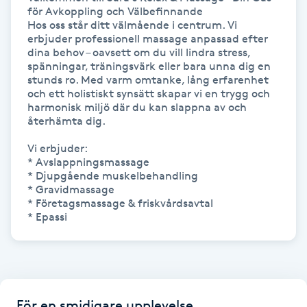
för Avkoppling och Välbefinnande

Fransk manikyr
Hos oss står ditt välmående i centrum. Vi 
erbjuder professionell massage anpassad efter 
Fransrengöring
dina behov – oavsett om du vill lindra stress, 
spänningar, träningsvärk eller bara unna dig en 
stunds ro. Med varm omtanke, lång erfarenhet 
Frekvensterapi
och ett holistiskt synsätt skapar vi en trygg och 
harmonisk miljö där du kan slappna av och 
återhämta dig.

Friskvård
Vi erbjuder:

* Avslappningsmassage

Friskvårdsmassage
* Djupgående muskelbehandling

* Gravidmassage

* Företagsmassage & friskvårdsavtal

Frisör
* Epassi
Funktionsanalys
Färgning
För en smidigare upplevelse