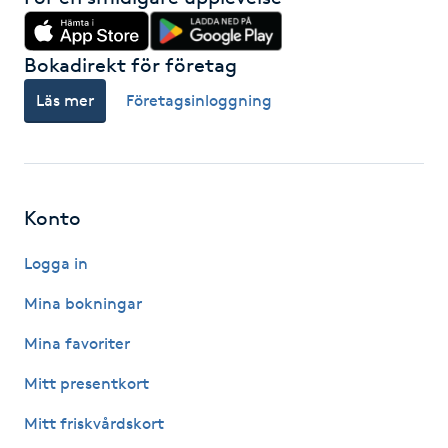
Föning
G
Bokadirekt för företag
Gel naglar
Läs mer
Företagsinloggning
Gelenaglar
Gellack
Konto
Logga in
Gellack med förstärkning
Mina bokningar
Gravidmassage
Mina favoriter
Gravidyoga
Mitt presentkort
Mitt friskvårdskort
Gruppträning