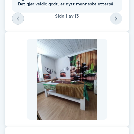
Cryoterapi
Det gjør veldig godt, er nytt menneske etterpå.
D
Sida
1
av
13
Damklippning
Dermapen
Diamantslipning
E
Enzympeeling
Extensions
Extensions borttagning
Eyeliner-tatuering