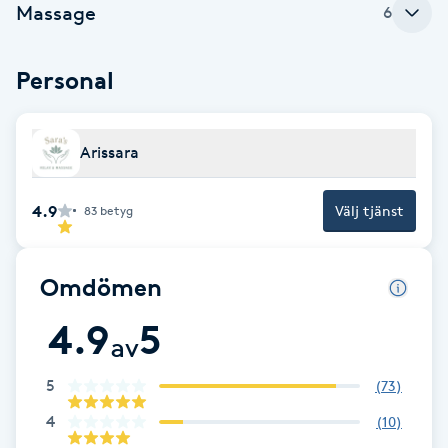
Massage
6
Babylights
Personal
Balayage
Bambumassage
Arissara
Barber
4.9
Välj tjänst
83
betyg
Barnklippning
Omdömen
BIAB
4.9
5
av
Blowout
5
(
73
)
4
(
10
)
Bottenfärg