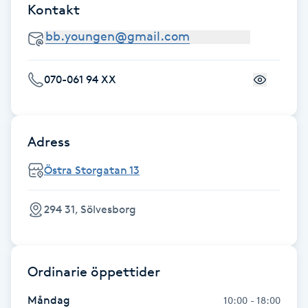
Kontakt
F
Face framing
070-061 94 XX
Faceliftmassage
Fet hårbotten
Adress
Fettreducering
Östra Storgatan 13
Fibromassage
294 31, Sölvesborg
Fillers
Ordinarie öppettider
Fotmassage
Måndag
10:00 - 18:00