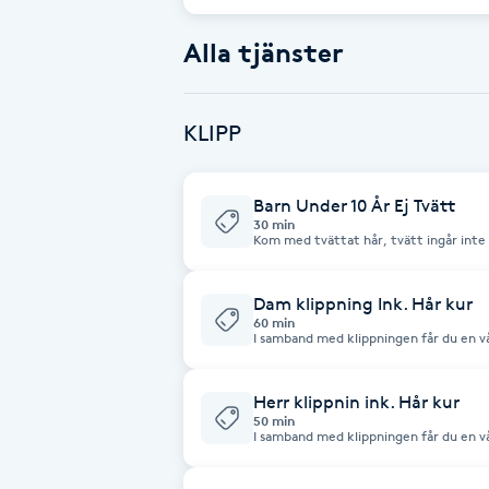
Alla tjänster
Babylights
Balayage
KLIPP
Bambumassage
Barn Under 10 År Ej Tvätt
30 min
Barber
Kom med tvättat hår, tvätt ingår inte 
Barnklippning
Dam klippning Ink. Hår kur
60 min
I samband med klippningen får du en 
BIAB
djuprengörande schamponering, inpack
hemmavård. Vi stärker och vårdar båd
Herr klippnin ink. Hår kur
Blowout
50 min
I samband med klippningen får du en 
djuprengörande schamponering, inpack
hemmavård och styling. Vi stärker och
Bottenfärg