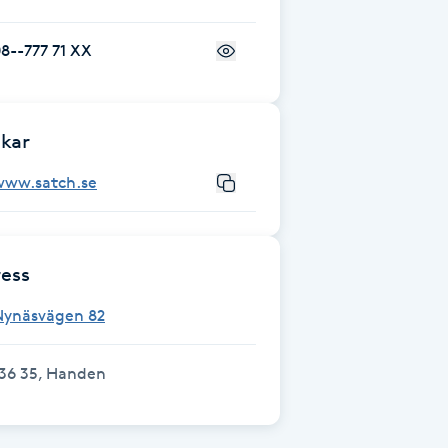
8--777 71 XX
kar
www.satch.se
ess
Nynäsvägen 82
136 35, Handen