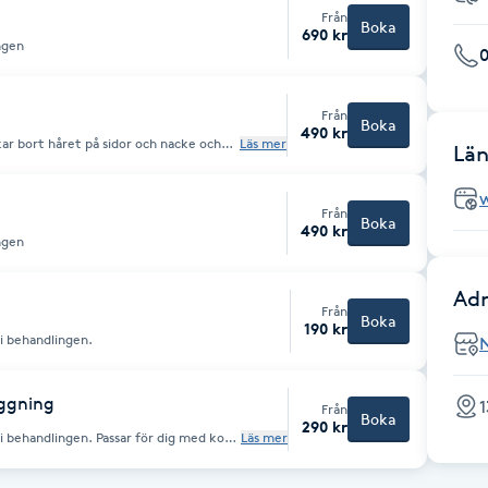
Från
Boka
690 kr
ingen
0
Från
Boka
490 kr
kar bort håret på sidor och nacke och
Läs mer
Län
 på hjässan.
Från
Boka
490 kr
ingen
Adr
Från
Boka
190 kr
i behandlingen.
aggning
Från
Boka
290 kr
i behandlingen. Passar för dig med kort
Läs mer
klippningarna.