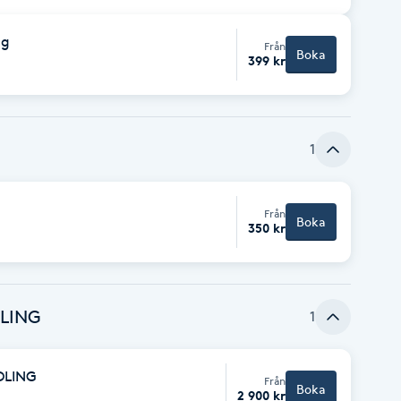
ng
Från
Boka
399 kr
1
Från
Boka
350 kr
DLING
1
DLING
Från
Boka
2 900 kr