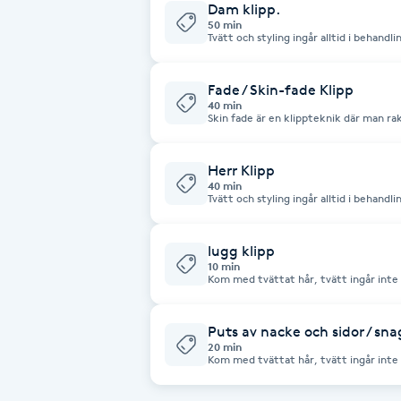
Dam klipp.
50 min
Tvätt och styling ingår alltid i behandl
Brynformning
Brynfärgning
Fade / Skin-fade Klipp
40 min
Skin fade är en klippteknik där man ra
skapar en mjuk övergång till längre hår
Brynplockning
Herr Klipp
40 min
Bröllopsuppsättning
Tvätt och styling ingår alltid i behandl
C
lugg klipp
Celluliter
10 min
Kom med tvättat hår, tvätt ingår inte 
Coachning
Puts av nacke och sidor / sn
20 min
Kom med tvättat hår, tvätt ingår inte 
Color correction
hår som vill underhålla frisyren mellan 