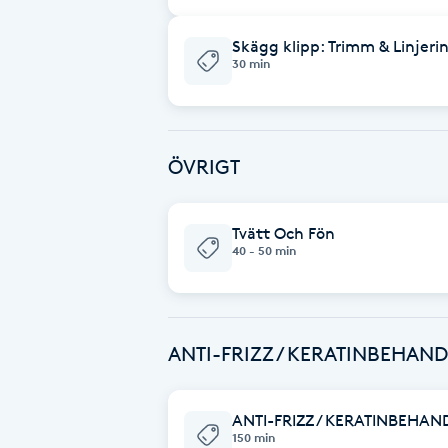
Fransk manikyr
Skägg klipp: Trimm & Linjeri
30 min
Fransrengöring
Frekvensterapi
ÖVRIGT
Friskvård
Tvätt Och Fön
Friskvårdsmassage
40 - 50 min
Frisör
ANTI-FRIZZ / KERATINBEHAN
Funktionsanalys
Färgning
ANTI-FRIZZ / KERATINBEHAN
150 min