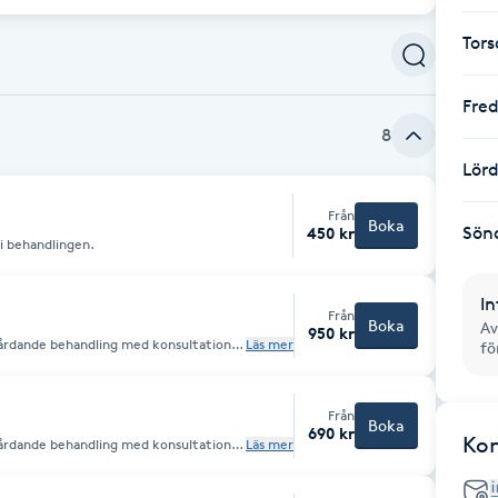
Tor
Fre
8
Lör
Från
Boka
Sön
450 kr
i behandlingen.
In
Från
Boka
Av
950 kr
vårdande behandling med konsultation,
Läs mer
f
ning, hårbottenmassage, utbildning i
e hår och hårbotten.
Från
Boka
690 kr
Ko
vårdande behandling med konsultation,
Läs mer
ning, hårbottenmassage, utbildning i
 vårdar både hår och hårbotten.