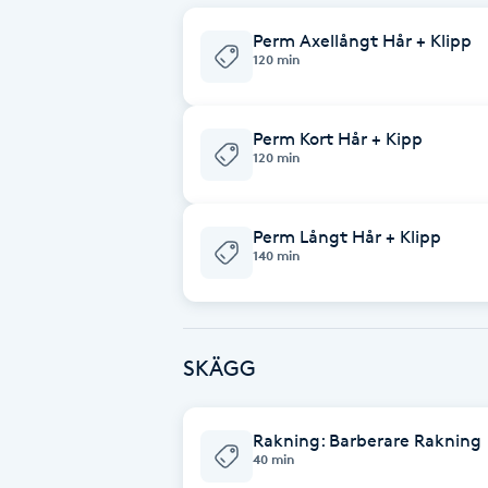
Fotsvamp
Perm Axellångt Hår + Klipp
120 min
Fotvård
Perm Kort Hår + Kipp
Fransar
120 min
Fransborttagning
Perm Långt Hår + Klipp
140 min
Fransfärgning
Fransförlängning
SKÄGG
Fransförlängning Megavolym
Rakning: Barberare Rakning
Fransförlängning Volym
40 min