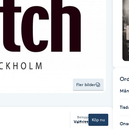
Ord
Fler bilder
Mån
Tisd
Belopp
Köp nu
Valfritt
Ons