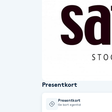
Alternativmedicin
Andningsmassage
Ansiktslyft utan kirurgi
Aromamassage
Ashtanga Yoga
Ayurveda
Presentkort
Ayurvedisk Massage
Presentkort
Ansiktsbehandling djuprengörande
Ge bort egentid
B