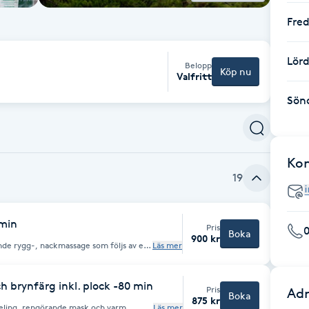
Fre
Lör
Belopp
Köp nu
Valfritt
Sön
Ko
19
 min
Pris
Boka
900 kr
de rygg-, nackmassage som följs av en
Läs mer
ng, rengörande mask och varm
er det följer en skön, kraftfull
 dekolletage. Behandlingen avslutas
ng men
h brynfärg inkl. plock -80 min
Pris
Adr
nsiktet!
Boka
875 kr
eling, rengörande mask och varm
Läs mer