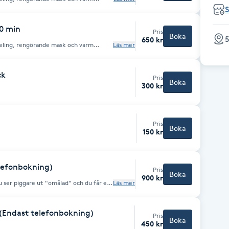
er det följer en skön, kraftfull
S
 dekolletage. Behandlingen avslutas
m. Frans och brynfärg inkl. plock
60 min
Pris
Boka
5
650 kr
eling, rengörande mask och varm
Läs mer
er det följer en skön, kraftfull
 dekolletage. Behandlingen avslutas
äm.
ck
Pris
Boka
300 kr
Pris
Boka
150 kr
lefonbokning)
Pris
Boka
900 kr
u ser piggare ut "omålad" och du får en
Läs mer
ör du göra en påfyllnad då man naturligt
 (Endast telefonbokning)
Pris
Boka
450 kr