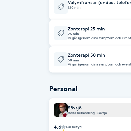
Volymfransar (endast telef
120 min
Fotsvamp
Fotvård
Zonterapi 25 min
25 min
Vi går igenom dina symptom och event
Fransar
av rätt kost, näring och motion diskute
behandlar dock ingen med cancer eller
Zonterapi 50 min
Fransborttagning
50 min
Vi går igenom dina symptom och event
av rätt kost, näring och motion diskute
behandlar dock ingen med cancer eller
Fransfärgning
Personal
Fransförlängning
Fransförlängning Megavolym
Sävsjö
Boka behandling i Sävsjö
Fransförlängning Volym
4.6
138
betyg