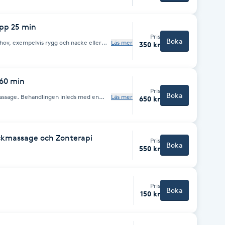
opp 25 min
Pris
Boka
hov, exempelvis rygg och nacke eller
Läs mer
350 kr
assagen behandlar, mjukgör muskler och
 60 min
Pris
Boka
assage. Behandlingen inleds med en
Läs mer
650 kr
r masseras ben, armar och behandlingen
 skalpmassage.
ckmassage och Zonterapi
Pris
Boka
550 kr
Pris
Boka
150 kr