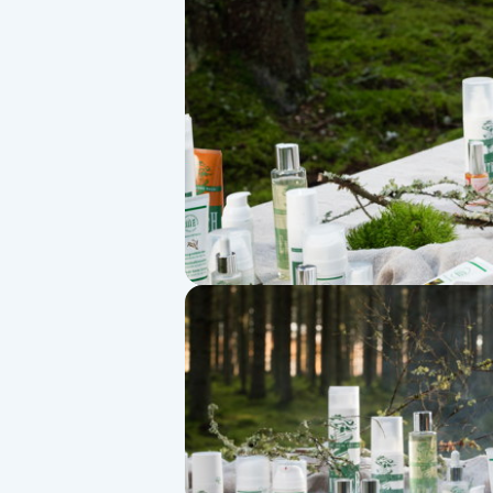
Alternativmedicin
Andningsmassage
Ansiktslyft utan kirurgi
Aromamassage
Ashtanga Yoga
Ayurveda
Ayurvedisk Massage
Ansiktsbehandling djuprengörande
B