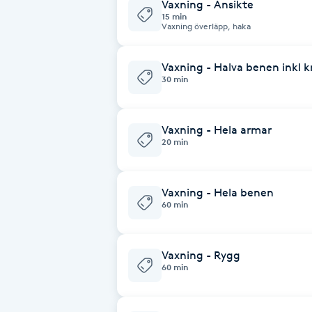
Eyeliner-tatuering
Vaxning - Ansikte
15 min
F
Vaxning överläpp, haka
Face framing
Vaxning - Halva benen inkl 
30 min
Faceliftmassage
Vaxning - Hela armar
Fet hårbotten
20 min
Fettreducering
Vaxning - Hela benen
60 min
Fibromassage
Fillers
Vaxning - Rygg
60 min
Fotmassage