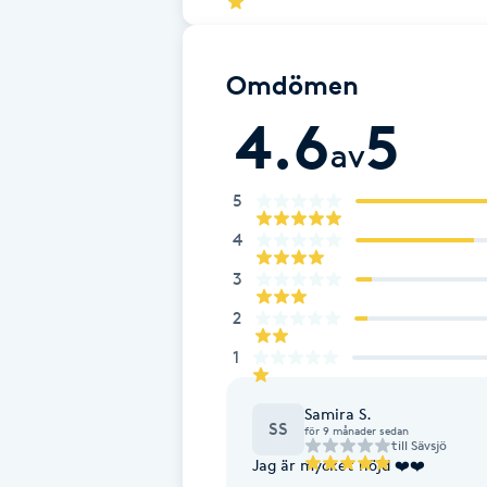
Fransk manikyr
Omdömen
Fransrengöring
4.6
5
av
Frekvensterapi
5
Friskvård
4
Friskvårdsmassage
3
2
Frisör
1
Funktionsanalys
Samira S.
SS
för 9 månader sedan
till
Sävsjö
Färgning
Jag är mycket nöjd ❤️❤️