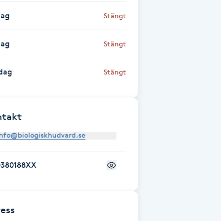
dag
Stängt
dag
Stängt
dag
Stängt
ntakt
0380188XX
ess