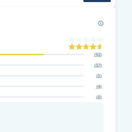
(
92
)
(
37
)
(
5
)
(
4
)
(
0
)