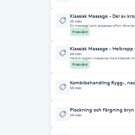
Cryoterapi
D
Klassisk Massage - Del av kr
25 min
En massage som anpassas efter dina be
Damklippning
kanske bara benen – du väljer själv. M
Friskvård
ökar cirkulationen.
Dermapen
Klassisk Massage - Helkropp
60 min
Hela kroppen masseras med klassisk m
Diamantslipning
effektiv rygg-, nackmassage. Därefte
Friskvård
avslutas med en ljuvligt skön ansikts-
E
Kombibehandling Rygg-, na
Enzympeeling
50 min
Extensions
Plockning och färgning bryn
20 min
Extensions borttagning