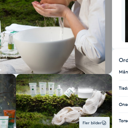
Ord
Mån
Tisd
Ons
Tor
Fler bilder