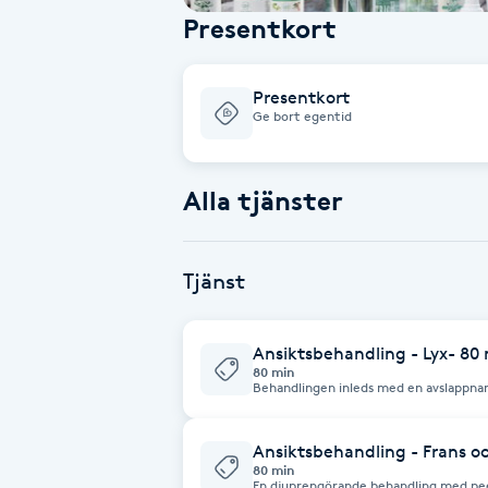
Presentkort
Babylights
Presentkort
Balayage
Ge bort egentid
Bambumassage
Alla tjänster
Barber
Tjänst
Barnklippning
BIAB
Ansiktsbehandling - Lyx- 80
80 min
Behandlingen inleds med en avslappnan
klassisk ansiktsbehandling. Med peeli
Blowout
örtkompress. Portömning vid behov. Eft
massage i ansikte, nacke, skuldror och
med rosenvatten och en vitaminrik kräm. Ger garanterat avslappni
Ansiktsbehandling - Frans oc
också vitalitet och lyster till huden i a
80 min
Bottenfärg
En djuprengörande behandling med pe