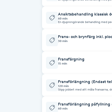
örtkompress. Portömning vid behov. Eft
massage i ansikte, nacke, skuldror och
med rosenvatten och en vitaminrik krä
Brynformning
Ansiktsbehandling klassisk 
60 min
En djuprengörande behandling med pe
Brynfärgning
örtkompress. Portömning vid behov. Eft
massage i ansikte, nacke, skuldror och
med rosenvatten och en vitaminrik kr
Frans- och brynfärg inkl. plo
Brynplockning
30 min
Bröllopsuppsättning
Fransfärgning
C
15 min
Celluliter
Fransförlängning (Endast te
120 min
Coachning
Slipp jobbet med att måla fransarna, d
pigg vaken blick. Efter några veckor b
tappar fransar och nya växer ut.
Color correction
Fransförlängning påfyllning
60 min