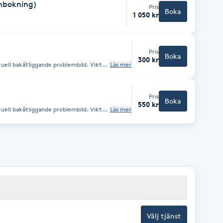
onbokning)
Pris
Boka
1 050 kr
Pris
Boka
300 kr
uell bakåtliggande problembild. Vikten
Läs mer
ras. Zonterapi passar de flesta, vi
 diabetes.
Pris
Boka
550 kr
uell bakåtliggande problembild. Vikten
Läs mer
ras. Zonterapi passar de flesta, vi
 diabetes.
Välj tjänst