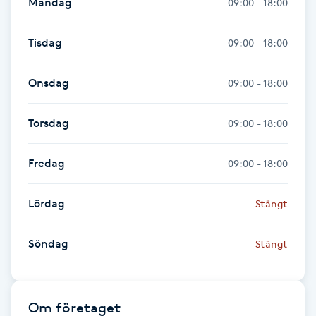
Måndag
09:00 - 18:00
Hot Stone Massage
Tisdag
09:00 - 18:00
Hot yoga
Onsdag
09:00 - 18:00
Hudföryngring
Torsdag
09:00 - 18:00
Huduppstramning
Fredag
09:00 - 18:00
Hudvård
Lördag
Stängt
Hyaluronsyra
Söndag
Stängt
Hyperhidros
Hypnos
Om företaget