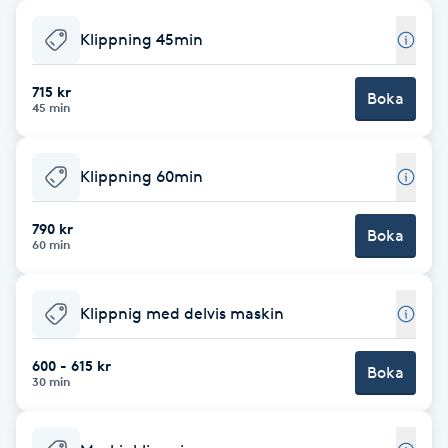
Babylights
Klippning 45min
Balayage
715 kr
Boka
45 min
Bambumassage
Klippning 60min
Barber
790 kr
Boka
60 min
Barnklippning
Klippnig med delvis maskin
BIAB
600 - 615 kr
Blowout
Boka
30 min
Bottenfärg