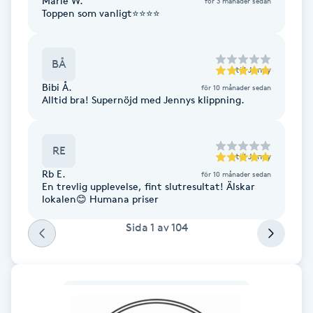
Marie W.
för 3 månader sedan
Toppen som vanligt⭐️⭐️⭐️⭐️
Fransk manikyr
Fransrengöring
BÅ
till
Jenny
Bibi Å.
för 10 månader sedan
Frekvensterapi
Alltid bra! Supernöjd med Jennys klippning.
Friskvård
RE
till
Jenny
Friskvårdsmassage
Rb E.
för 10 månader sedan
En trevlig upplevelse, fint slutresultat! Älskar
lokalen😊 Humana priser
Frisör
Sida
1
av
104
Funktionsanalys
Färgning