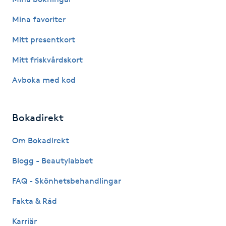
IPL hårborttagning
Mina favoriter
Mitt presentkort
IR-massage
Mitt friskvårdskort
J
Avboka med kod
Japansk massage
K
Bokadirekt
K18
Om Bokadirekt
Katun fransar
Blogg - Beautylabbet
FAQ - Skönhetsbehandlingar
Kemisk peeling
Fakta & Råd
Keratinbehandling
Karriär