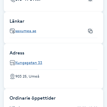
Gua Sha-massage
H
Länkar
Hatha Yoga
saxumea.se
Headspa
Adress
Healing
Kungsgatan 33
Herrklippning
903 25, Umeå
HIFU
Hollywood Peel
Ordinarie öppettider