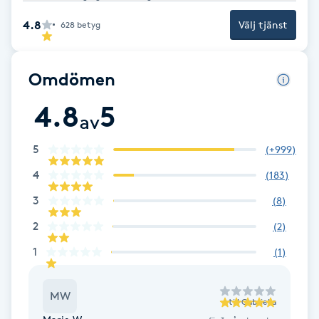
Fotsvamp
4.8
Välj tjänst
628
betyg
Fotvård
Omdömen
Fransar
4.8
5
av
Fransborttagning
5
(
+999
)
Fransfärgning
4
(
183
)
3
(
8
)
Fransförlängning
2
(
2
)
1
(
1
)
Fransförlängning Megavolym
Fransförlängning Volym
MW
till
Gabriella