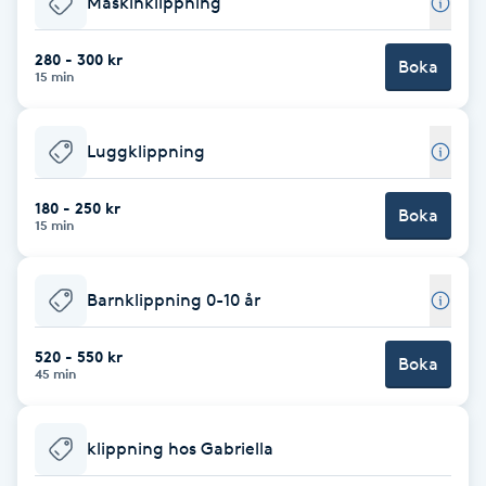
Maskinklippning
Brynformning
280 - 300 kr
Boka
15 min
Brynfärgning
Luggklippning
Brynplockning
180 - 250 kr
Boka
Bröllopsuppsättning
15 min
C
Barnklippning 0-10 år
Celluliter
520 - 550 kr
Boka
Coachning
45 min
Color correction
klippning hos Gabriella