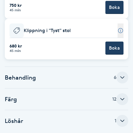
Cryoterapi
750 kr
Boka
45 min
D
Damklippning
Klippning i "Tyst" stol
Dermapen
680 kr
Boka
45 min
Diamantslipning
E
Behandling
6
Enzympeeling
Färg
Extensions
12
Extensions borttagning
Löshår
1
Eyeliner-tatuering