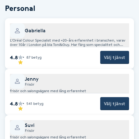
Personal
F
Face framing
Gabriella
L’Oréal Colour Specialist med +20-års erfarenhet i branschen, varav
Faceliftmassage
över 10år i London på bla Toni&Guy. Har färg som specialitet och
älskar utmaningar. Utför skräddarsydda färgbehandlingar som passar
just ditt hår med Loréals ammoniak och PPD fria färg. Jobbar med
4.8
Välj tjänst
87
betyg
Label M, O&M, Bruns och Olaplex produkter. Utför även
Fet hårbotten
hårförlängningar med Hairtalk och gör Brazilian Blow Drys (Alfa Parf)
Fettreducering
Jenny
Frisör
frisör och salongsägare med lång erfarenhet
Fibromassage
4.8
Välj tjänst
541
betyg
Fillers
Suvi
Fotmassage
Frisör
frisör och salongsägare med lång erfarenhet