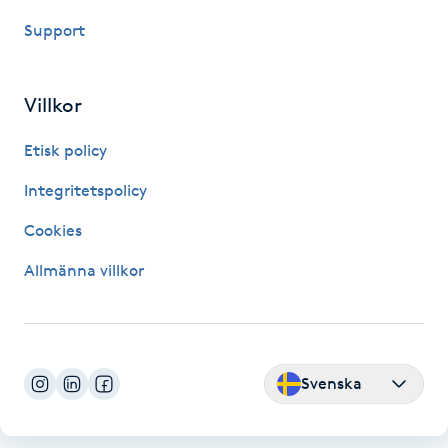
Kinesiologi
Support
Kinesisk medicin
Villkor
Kiropraktik
Etisk policy
Integritetspolicy
Klangmassage
Cookies
Klippning
Allmänna villkor
Klippning & Slingor
Klippning ungdom
Svenska
Koppningsmassage