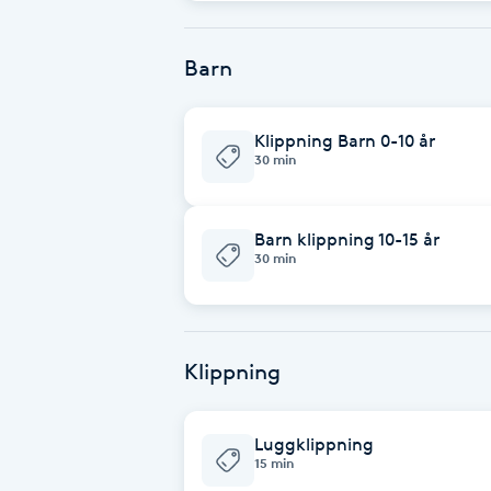
Cryoterapi
D
Barn
Damklippning
Klippning Barn 0-10 år
Dermapen
30 min
Diamantslipning
Barn klippning 10-15 år
E
30 min
Enzympeeling
Klippning
Extensions
Extensions borttagning
Luggklippning
15 min