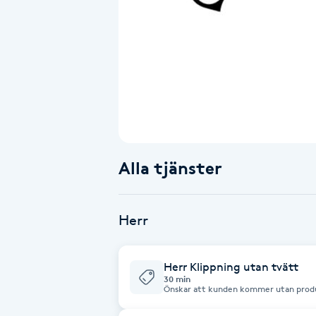
Alternativmedicin
Andningsmassage
Ansiktslyft utan kirurgi
Aromamassage
Alla tjänster
Ashtanga Yoga
Ayurveda
Herr
Ayurvedisk Massage
Herr Klippning utan tvätt
30 min
Ansiktsbehandling djuprengörande
Önskar att kunden kommer utan produ
B