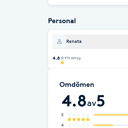
Eyeliner-tatuering
F
Personal
Face framing
Faceliftmassage
Renata
Fet hårbotten
4.8
975
betyg
Fettreducering
Omdömen
Fibromassage
4.8
5
av
Fillers
5
Fotmassage
4