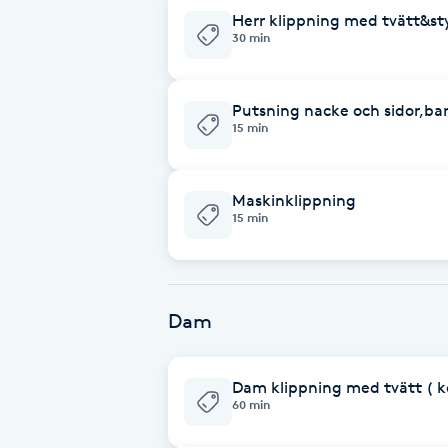
Herr klippning med tvätt&st
30 min
Babylights
Balayage
Putsning nacke och sidor,ba
15 min
Bambumassage
Maskinklippning
Barber
15 min
Barnklippning
Dam
BIAB
Blowout
Dam klippning med tvätt ( kor
60 min
Bottenfärg