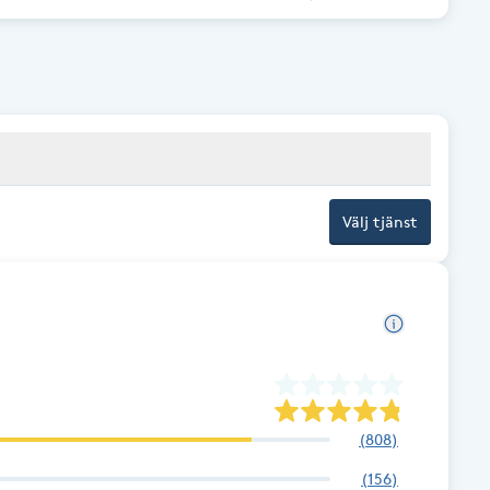
Välj tjänst
(
808
)
(
156
)