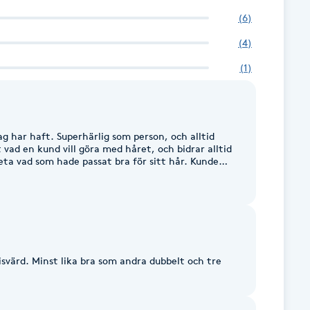
(
6
)
(
4
)
(
1
)
ag har haft. Superhärlig som person, och alltid
 vad en kund vill göra med håret, och bidrar alltid
ta vad som hade passat bra för sitt hår. Kunde
svärd. Minst lika bra som andra dubbelt och tre