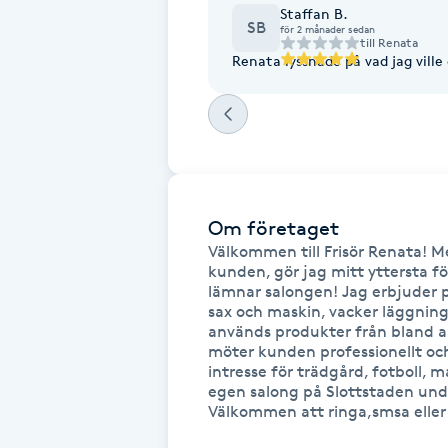
Staffan B.
Fransk manikyr
SB
för 2 månader sedan
till
Renata
Renata lyssnade på vad jag ville
Fransrengöring
Frekvensterapi
Friskvård
Om företaget
Friskvårdsmassage
Välkommen till Frisör Renata! 
kunden, gör jag mitt yttersta fö
lämnar salongen! Jag erbjuder p
Frisör
sax och maskin, vacker läggning
används produkter från bland a
möter kunden professionellt och
Funktionsanalys
intresse för trädgård, fotboll, m
egen salong på Slottstaden unde
Välkommen att ringa,smsa eller b
Färgning