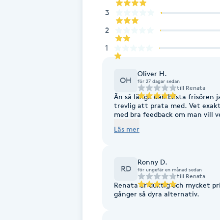
3
Fotsvamp
2
Fotvård
1
Fransar
Oliver H.
OH
för 27 dagar sedan
till
Renata
Fransborttagning
Än så länge den bästa frisören j
trevlig att prata med. Vet exakt
med bra feedback om man vill ve
Fransfärgning
inte rekommendera mer!
Läs mer
Fransförlängning
Ronny D.
RD
för ungefär en månad sedan
till
Renata
Fransförlängning Megavolym
Renata är duktig och mycket pri
gånger så dyra alternativ.
Fransförlängning Volym