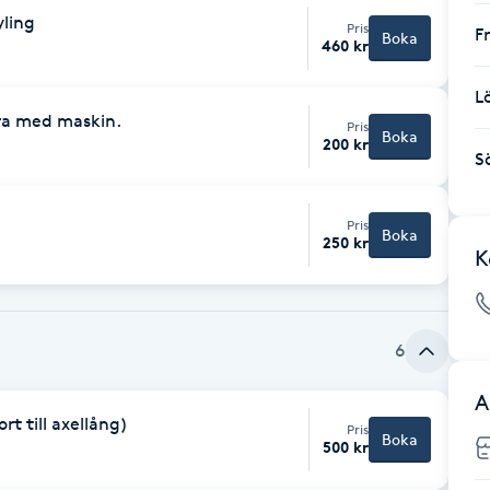
yling
Pris
F
Boka
460 kr
L
ra med maskin.
Pris
Boka
200 kr
S
Pris
Boka
250 kr
K
6
A
t till axellång)
Pris
Boka
500 kr