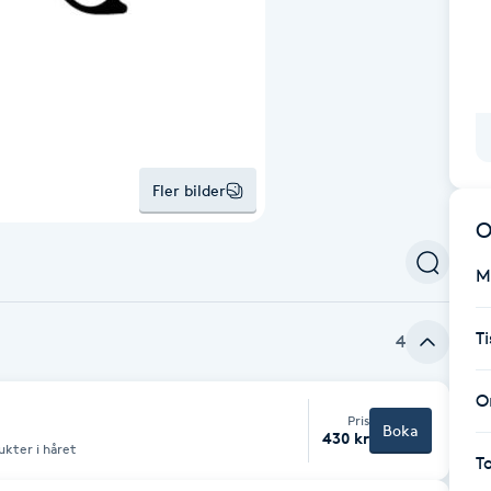
Fler bilder
O
M
T
4
O
Pris
Boka
430 kr
kter i håret
T