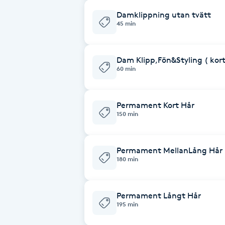
Damklippning utan tvätt
Brynformning
45 min
Brynfärgning
Dam Klipp,Fön&Styling ( kort 
60 min
Brynplockning
Permament Kort Hår
Bröllopsuppsättning
150 min
C
Celluliter
Permament MellanLång Hår
180 min
Coachning
Permament Långt Hår
Color correction
195 min