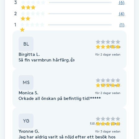
3
(
6
)
Fransk manikyr
2
(
4
)
Fransrengöring
1
(
1
)
Frekvensterapi
BL
till
Lina
Birgitta L.
för 2 dagar sedan
Friskvård
Så fin varmbrun hårfärg.👍
Friskvårdsmassage
MS
till
Wilma K
Monica S.
Frisör
för 2 dagar sedan
Orkade all önskan på befintlig tid!*****
Funktionsanalys
YG
till
Amanda (Elev)
Färgning
Yvonne G.
för 3 dagar sedan
Jag har aldrig varit så nöjd efter ett besök hos