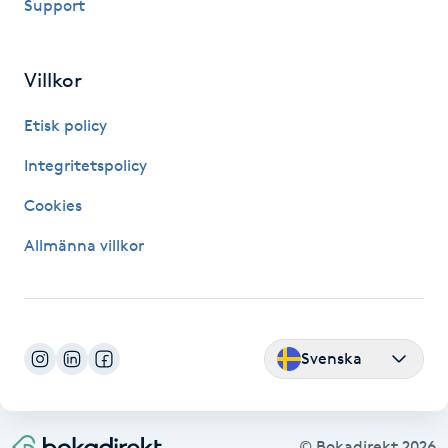
Support
LED-ljusterapi
Villkor
Liktornar
Etisk policy
LPG
Integritetspolicy
Cookies
LPG-behandling
Allmänna villkor
LPG-massage
Luggklippning
Svenska
Lymfmassage
Läpptatuering
© Bokadirekt
2026