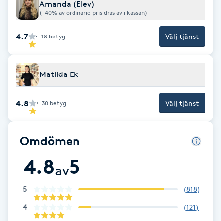
Amanda (Elev)
Fotsvamp
(-40% av ordinarie pris dras av i kassan)
4.7
Välj tjänst
18
betyg
Fotvård
Fransar
Matilda Ek
Fransborttagning
4.8
Välj tjänst
30
betyg
Fransfärgning
Omdömen
Fransförlängning
4.8
5
av
Fransförlängning Megavolym
5
(
818
)
Fransförlängning Volym
4
(
121
)