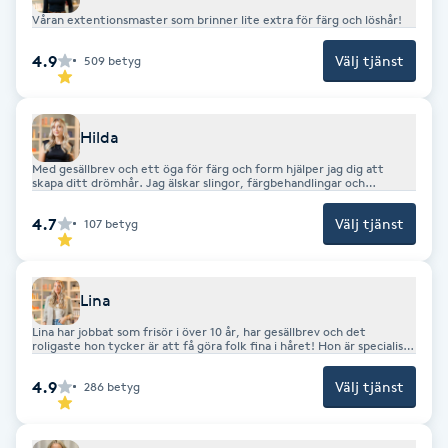
Våran extentionsmaster som brinner lite extra för färg och löshår!
F
4.9
Välj tjänst
509
betyg
Face framing
Faceliftmassage
Hilda
Med gesällbrev och ett öga för färg och form hjälper jag dig att
skapa ditt drömhår. Jag älskar slingor, färgbehandlingar och
Fet hårbotten
klippningar som framhäver din personliga stil. Varmt välkommen till
min stol! Du hittar mina jobb på Instagram - hairby.hildaolsson
4.7
Välj tjänst
107
betyg
Fettreducering
Fibromassage
Lina
Lina har jobbat som frisör i över 10 år, har gesällbrev och det
roligaste hon tycker är att få göra folk fina i håret! Hon är specialist
Fillers
på blonda färger och tycker att detta är det roligaste jobbet som
finns! Brinner extra mycket för naturliga färger och att få behålla
4.9
Välj tjänst
286
betyg
ett hår så glansigt och hälsosamt som möjligt! KRAM
Fotmassage