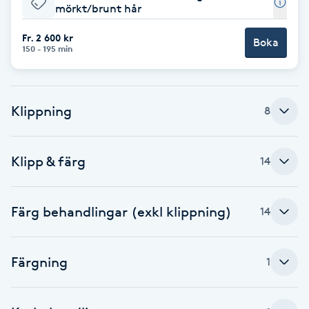
mörkt/brunt hår
Brynformning
Fr. 2 600 kr
Boka
150 - 195 min
Brynfärgning
Brynplockning
Klippning
8
Bröllopsuppsättning
Klipp & färg
14
C
Celluliter
Färg behandlingar (exkl klippning)
14
Coachning
Färgning
1
Color correction