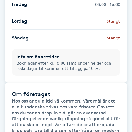
Hårborttagning
Fredag
08:00 - 16:00
Hårbottenbehandling
Lördag
Stängt
Hårförlängning
Söndag
Stängt
Hårvård
Info om öppettider
Bokningar efter kl. 16.00 samt under helger och
röda dagar tillkommer ett tillägg på 10 %.
Hälsa
Hälsprickor
Om företaget
I
Hos oss är du alltid välkommen! Vårt mål är att 
alla kunder ska trivas hos våra frisörer. Oavsett 
Idrottsmassage
om du tar en drop-in tid, gör en avancerad 
färgning eller en vanlig klippning så gör vi allt för 
att du ska bli nöjd. Vår affärside är att erbjuda 
IPL
klipp och färg till dig som efterfrågar en modern 