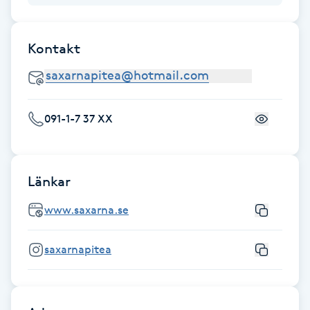
Gua Sha-massage
Kontakt
H
Hatha Yoga
091-1-7 37 XX
Headspa
Healing
Länkar
Herrklippning
www.saxarna.se
HIFU
saxarnapitea
Hollywood Peel