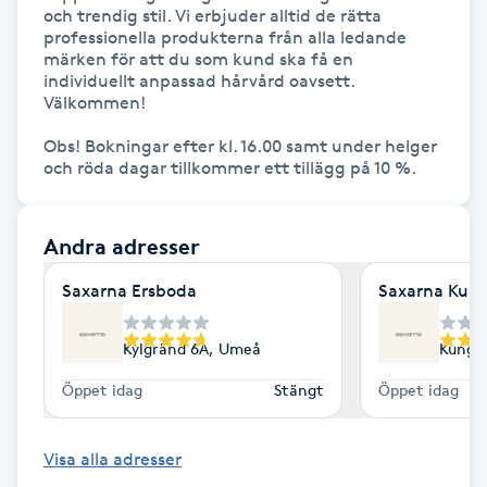
och trendig stil. Vi erbjuder alltid de rätta 
professionella produkterna från alla ledande 
IPL hårborttagning
märken för att du som kund ska få en 
individuellt anpassad hårvård oavsett. 
IR-massage
Välkommen!

J
Obs! Bokningar efter kl. 16.00 samt under helger 
och röda dagar tillkommer ett tillägg på 10 %.
Japansk massage
K
Andra adresser
K18
Saxarna Ersboda
Saxarna Kun
Katun fransar
Kylgränd 6A, Umeå
Kungs
Öppet idag
Stängt
Öppet idag
Kemisk peeling
Keratinbehandling
Visa alla adresser