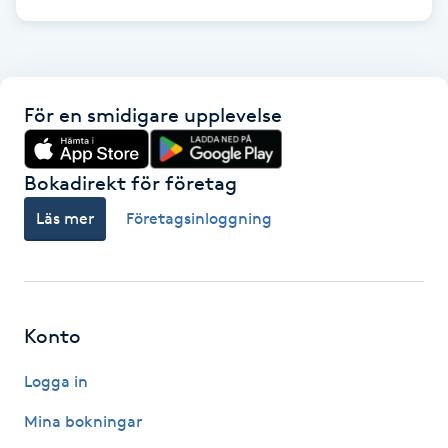
Kinesiologi
Kinesisk medicin
För en smidigare upplevelse
Kiropraktik
Bokadirekt för företag
Klangmassage
Läs mer
Företagsinloggning
Klippning
Klippning & Slingor
Konto
Klippning ungdom
Logga in
Koppningsmassage
Mina bokningar