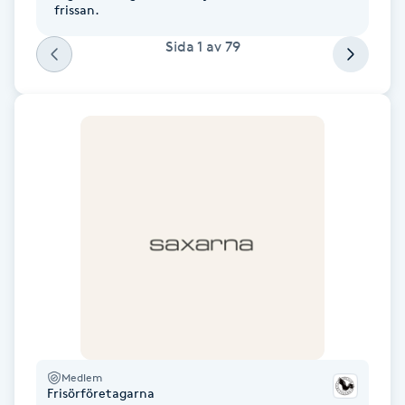
frissan.
Föning
Sida
1
av
79
G
Gel naglar
Gelenaglar
Gellack
Gellack med förstärkning
Gravidmassage
Gravidyoga
Medlem
Frisörföretagarna
Gruppträning