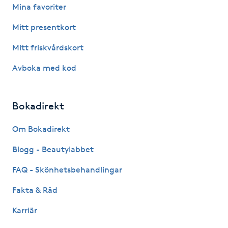
Mina favoriter
Kosmetisk tatuering
Mitt presentkort
Kostrådgivning
Mitt friskvårdskort
Avboka med kod
Kroppsinpackning
Kroppspeeling
Bokadirekt
Käkledsbehandling
Om Bokadirekt
Blogg - Beautylabbet
Kärlbehandling
FAQ - Skönhetsbehandlingar
L
Fakta & Råd
Laserbehandling
Karriär
Lashlift Keratin