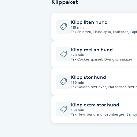
Klippaket
Cryoterapi
D
Klipp liten hund
115 min
Damklippning
Tex Shih tzu, Lhasa apso, Malteser, Pap
Dermapen
Klipp mellan hund
120 min
Tex Cocker spaniel, Dvärg schnauzer.
Diamantslipning
E
Klipp stor hund
150 min
Enzympeeling
Tex Golden retriever, Flatcoated retrie
Extensions
Klipp extra stor hund
180 min
Tex Newfoundland, Leonberger, Samoje
600kr/h. Kontakta mig vid frågor om 
Extensions borttagning