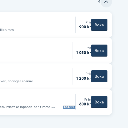
4
Pris
Boka
900 kr
illion mm
Pris
Boka
1 050 kr
Pris
Boka
1 200 kr
ver, Springer spanial.
Från
Boka
600 kr
d. Priset är löpande per timme.
Läs mer
bokning.