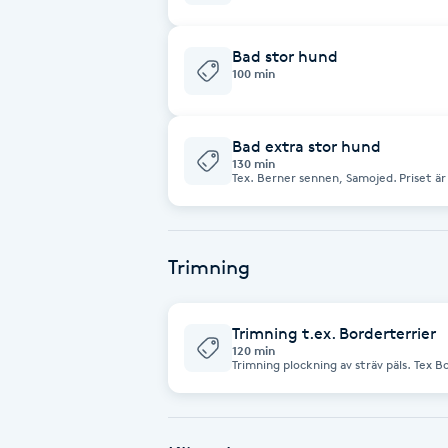
Brynformning
Bad stor hund
100 min
Brynfärgning
Bad extra stor hund
Brynplockning
130 min
Tex. Berner sennen, Samojed. Priset ä
Bröllopsuppsättning
C
Trimning
Celluliter
Trimning t.ex. Borderterrier
Coachning
120 min
Trimning plo
Color correction