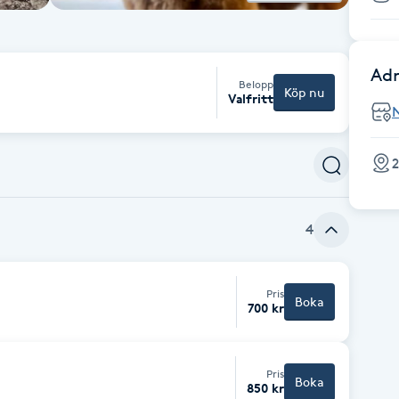
Adr
Belopp
Köp nu
Valfritt
2
4
Pris
Boka
700 kr
Pris
Boka
850 kr