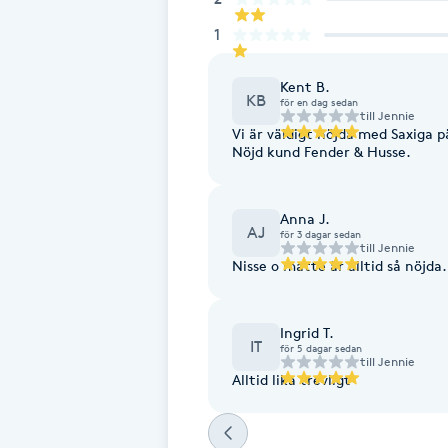
Fotsvamp
1
Fotvård
Kent B.
KB
för en dag sedan
till
Jennie
Vi är väldigt nöjda med Saxiga pä
Fransar
Nöjd kund Fender & Husse.
Fransborttagning
Anna J.
AJ
för 3 dagar sedan
till
Jennie
Fransfärgning
Nisse o matte är alltid så nöjda.
Fransförlängning
Ingrid T.
IT
för 5 dagar sedan
till
Jennie
Fransförlängning Megavolym
Alltid lika trevligt
Fransförlängning Volym