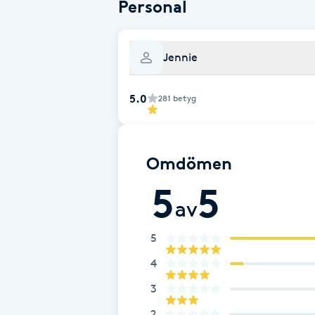
Eyeliner-tatuering
Personal
F
Jennie
Face framing
5.0
Faceliftmassage
281
betyg
Fet hårbotten
Omdömen
Fettreducering
5
5
av
Fibromassage
5
Fillers
4
3
Fotmassage
2