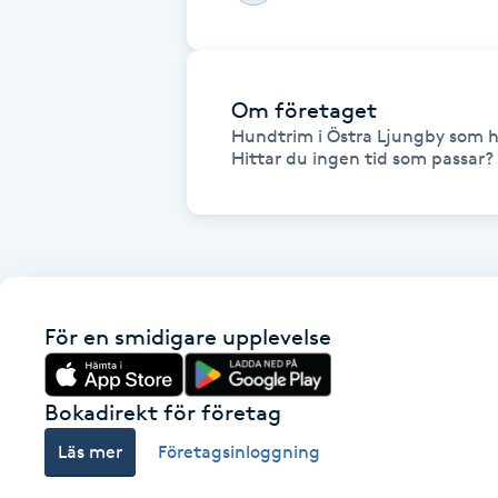
Fransk manikyr
Fransrengöring
Om företaget
Hundtrim i Östra Ljungby som hj
Frekvensterapi
Hittar du ingen tid som passar?
Friskvård
Friskvårdsmassage
För en smidigare upplevelse
Frisör
Funktionsanalys
Bokadirekt för företag
Läs mer
Företagsinloggning
Färgning