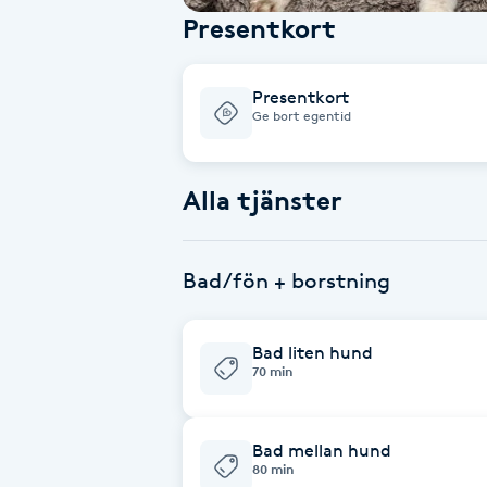
Presentkort
Babylights
Presentkort
Balayage
Ge bort egentid
Bambumassage
Alla tjänster
Barber
Bad/fön + borstning
Barnklippning
BIAB
Bad liten hund
70 min
Blowout
Bad mellan hund
80 min
Bottenfärg