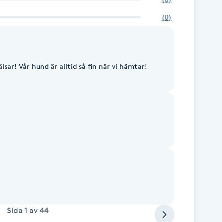
(
0
)
lsar! Vår hund är alltid så fin när vi hämtar!
Sida
1
av
44