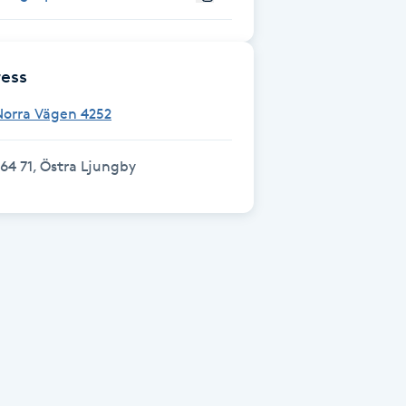
ess
Norra Vägen 4252
64 71, Östra Ljungby