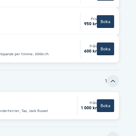
Pris
Boka
950 kr
Från
Boka
600 kr
r löpande per timme. 600kr/h
1
Från
Boka
1 000 kr
ckning av sträv päls. Tex Borderterrier, Tax, Jack Russel