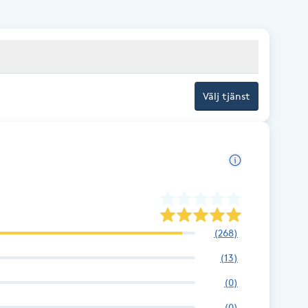
Välj tjänst
(
268
)
(
13
)
(
0
)
(
0
)