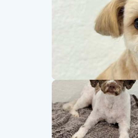
Alternativmedicin
Andningsmassage
Ansiktslyft utan kirurgi
Aromamassage
Ashtanga Yoga
Ayurveda
Ayurvedisk Massage
Ansiktsbehandling djuprengörande
B