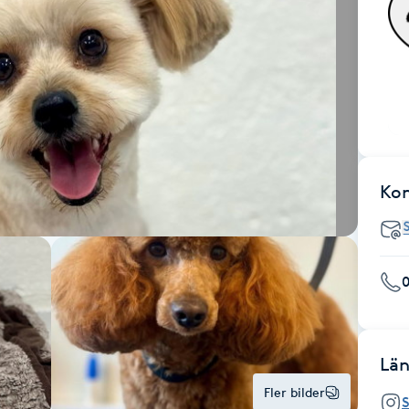
Ko
Län
Fler bilder
S