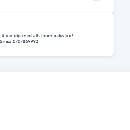
älper dig med allt inom pälsvård!

 Smsa 0707869992. 