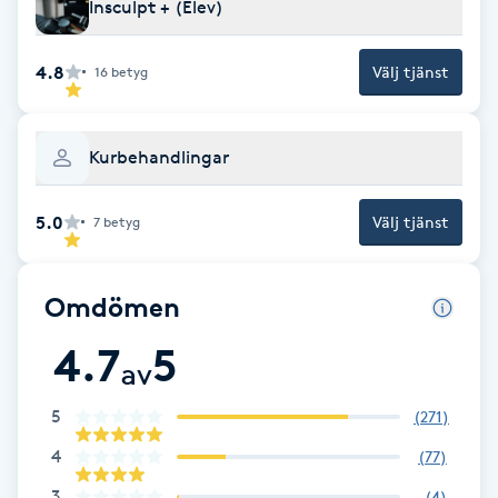
Insculpt + (Elev)
Fotsvamp
4.8
Välj tjänst
16
betyg
Fotvård
Fransar
Kurbehandlingar
Fransborttagning
5.0
Välj tjänst
7
betyg
Fransfärgning
Omdömen
Fransförlängning
4.7
5
av
Fransförlängning Megavolym
5
(
271
)
4
(
77
)
Fransförlängning Volym
3
(
4
)