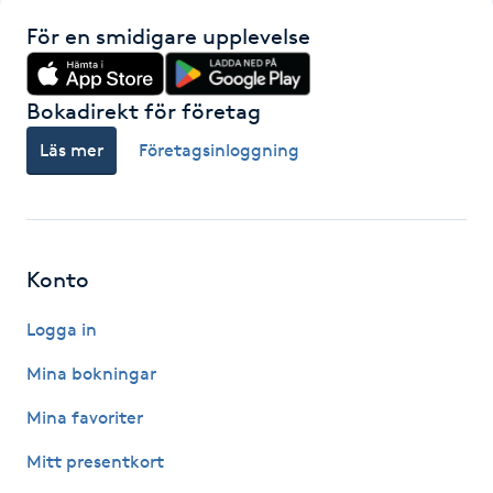
För en smidigare upplevelse
IPL hårborttagning
IR-massage
Bokadirekt för företag
J
Läs mer
Företagsinloggning
Japansk massage
K
Konto
K18
Logga in
Katun fransar
Mina bokningar
Kemisk peeling
Mina favoriter
Mitt presentkort
Keratinbehandling