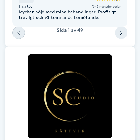
Föning
Eva O.
för 2 månader sedan
Mycket nöjd med mina behandlingar. Proffsigt,
G
trevligt och välkomnande bemötande.
Sida
1
av
49
Gel naglar
Gelenaglar
Gellack
Gellack med förstärkning
Gravidmassage
Gravidyoga
Gruppträning