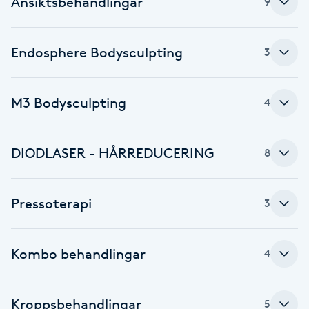
Ansiktsbehandlingar
9
Brynformning
Endosphere Bodysculpting
3
Brynfärgning
M3 Bodysculpting
Brynplockning
4
Bröllopsuppsättning
DIODLASER - HÅRREDUCERING
8
C
Celluliter
Pressoterapi
3
Coachning
Kombo behandlingar
4
Color correction
Kroppsbehandlingar
5