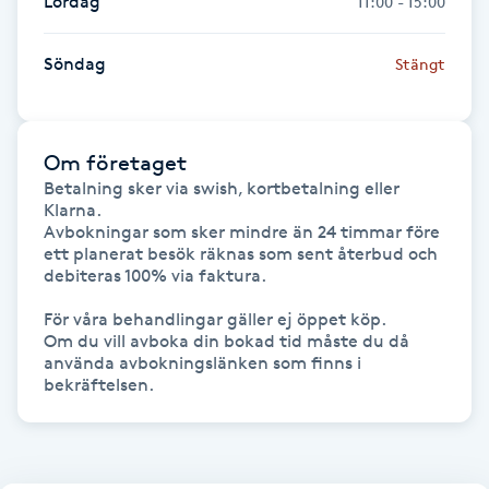
Lördag
11:00 - 15:00
Hårborttagning
Söndag
Stängt
Hårbottenbehandling
Hårförlängning
Om företaget
Betalning sker via swish, kortbetalning eller 
Hårvård
Klarna.

Avbokningar som sker mindre än 24 timmar före 
ett planerat besök räknas som sent återbud och 
Hälsa
debiteras 100% via faktura.

Hälsprickor
För våra behandlingar gäller ej öppet köp. 

Om du vill avboka din bokad tid måste du då 
I
använda avbokningslänken som finns i 
bekräftelsen. 
Idrottsmassage
IPL