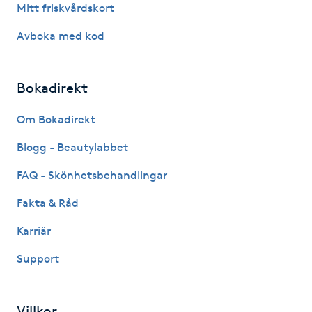
Mitt friskvårdskort
Kinesiologi
Avboka med kod
Kinesisk medicin
Bokadirekt
Kiropraktik
Om Bokadirekt
Klangmassage
Blogg - Beautylabbet
FAQ - Skönhetsbehandlingar
Klippning
Fakta & Råd
Klippning & Slingor
Karriär
Klippning ungdom
Support
Koppningsmassage
Villkor