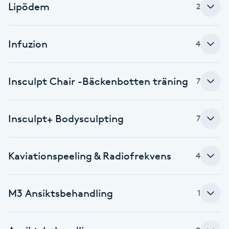
Lipödem
2
Babylights
Infuzion
4
Balayage
Bambumassage
Insculpt Chair -Bäckenbotten träning
7
Barber
Insculpt+ Bodysculpting
7
Barnklippning
Kaviationspeeling & Radiofrekvens
4
BIAB
Blowout
M3 Ansiktsbehandling
1
Bottenfärg