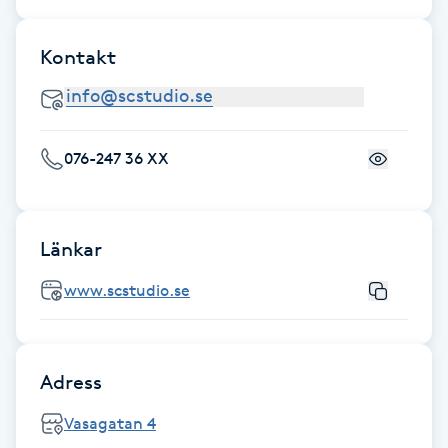
Gua Sha-massage
Kontakt
H
Hatha Yoga
076-247 36 XX
Headspa
Healing
Länkar
www.scstudio.se
Herrklippning
HIFU
Adress
Hollywood Peel
Vasagatan 4