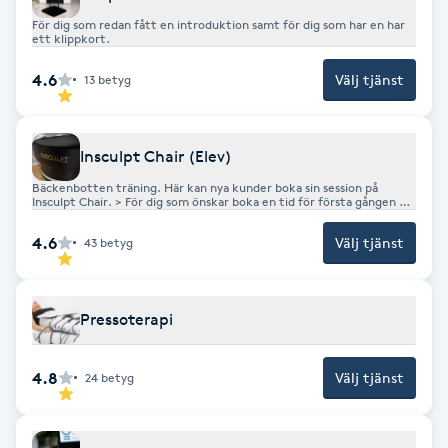
För dig som redan fått en introduktion samt för dig som har en har
F
ett klippkort.
Face framing
4.6
Välj tjänst
13
betyg
Faceliftmassage
Insculpt Chair (Elev)
Fet hårbotten
Bäckenbotten träning. Här kan nya kunder boka sin session på
Insculpt Chair. > För dig som önskar boka en tid för första gången <
För dig som redan fått en introduktion eller har en förköpt kur
hänvisar vi till rubrik " Insculpt Chair Förköpt kur " under kategori
4.6
Välj tjänst
Fettreducering
43
betyg
Insculpt Chair.
Fibromassage
Pressoterapi
Fillers
4.8
Välj tjänst
24
betyg
Fotmassage