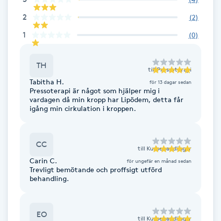
Fransk manikyr
2
(
2
)
1
(
0
)
Fransrengöring
Frekvensterapi
TH
till
Pressoterapi
Tabitha H.
för 13 dagar sedan
Pressoterapi är något som hjälper mig i
Friskvård
vardagen då min kropp har Lipödem, detta får
igång min cirkulation i kroppen.
Friskvårdsmassage
CC
Frisör
till
Kurbehandlingar
Carin C.
för ungefär en månad sedan
Trevligt bemötande och proffsigt utförd
Funktionsanalys
behandling.
Färgning
EO
till
Kurbehandlingar