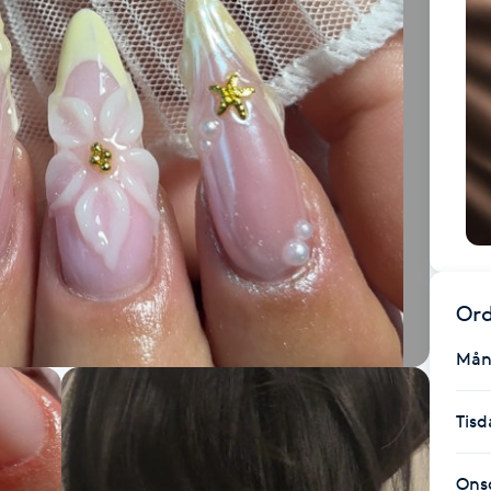
Ord
Mån
Tisd
Ons