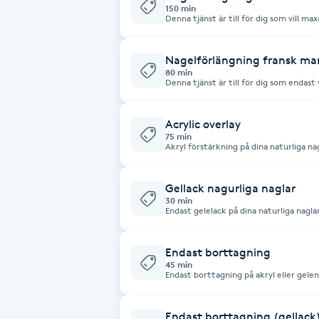
150 min
Denna tjänst är till för dig som vill ma
på varje nagel och mycket nail art.
Brynformning
Nagelförlängning fransk m
Brynfärgning
80 min
Denna tjänst är till för dig som endast 
ombre/fade/crome OBS! inga extra detaljer/na
ha mer detaljer/nail art välj "avancera
Brynplockning
Acrylic overlay
75 min
Akryl förstärkning på dina naturliga na
Bröllopsuppsättning
C
Gellack nagurliga naglar
30 min
Celluliter
Endast gelelack på dina naturliga nagla
Coachning
Endast borttagning
45 min
Endast borttagning på akryl eller gelen
Color correction
Endast borttagning (gellack