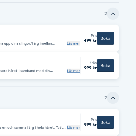
2
Pris
Boka
499 kr
cha upp dina slingor/färg imellan
Läs mer
 färg. Tvätt och styling
Från
Boka
999 kr
yansera håret i samband med din
Läs mer
för dig som vill ändra ton på ditt hår.
ra tjockt/lockigt hår. Tvätt och
2
Pris
Boka
999 kr
 en och samma färg i hela håret. Tvätt
Läs mer