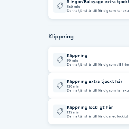
Eyeliner-tatuering
Slingor/Balayage extra tjock
360 min
F
Denna tjänst är till för dig som har ext
någon typ av slingor/balayage/få in dimens
och styling ingår. Obs! Alla f
Face framing
Klippning
Faceliftmassage
Klippning
Fet hårbotten
90 min
Denna tjänst är till för dig som vill tri
helt ny frisyr (ex, layers osv) Denna tjänst är till för alla hårtyper och längder.
Fettreducering
OBS! Klipper EJ frisyrer som kräver maskin 
hårbehandlingar ingår tvätt och styling
Klippning extra tjockt hår
120 min
Fibromassage
Denna tjänst är till för dig som har ext
frisyr eller klippa en helt ny frisyr (ex. layers osv) Denna t
hårtyper och längder. OBS! Klipper EJ frisyrer som kräver maskin ex,
herrklippningar. I alla hårbeha
Fillers
Klippning lockligt hår
135 min
Denna tjänst är till för dig med lockig
förändrad frisyr som du kan bära med d
Fotmassage
sätt. Denna tjänst ingår alla locktype