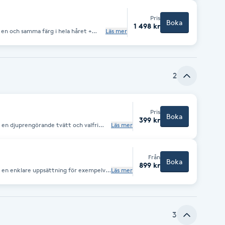
Pris
Boka
1 498 kr
ra en och samma färg i hela håret +
Läs mer
2
Pris
Boka
399 kr
ra en djuprengörande tvätt och valfri
Läs mer
a hårtyper, längder och tjocklekar.
Från
Boka
899 kr
öra en enklare uppsättning för exempelvis
Läs mer
g gör.
3