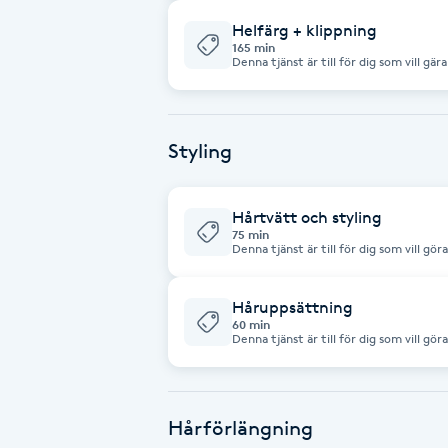
Fransk manikyr
Helfärg + klippning
165 min
Denna tjänst är till för dig som vill gä
klippnig. Tvätt och styling ingår. Obs! Alla färgbehandlingar avser trainee
Fransrengöring
priser.
Frekvensterapi
Styling
Friskvård
Hårtvätt och styling
75 min
Denna tjänst är till för dig som vill gö
Friskvårdsmassage
styling. Denna tjänst är till för all
Håruppsättning
Frisör
60 min
Denna tjänst är till för dig som vill g
bal eller förlovning. Halvuppsättning:899kr Heluppsättning: 1199kr OBS! Jag
Funktionsanalys
gör endast enklare uppsättningar. Instagram: Semless.studioss för insperation
på ungefär vilken typ av uppsättning ja
Färgning
Hårförlängning