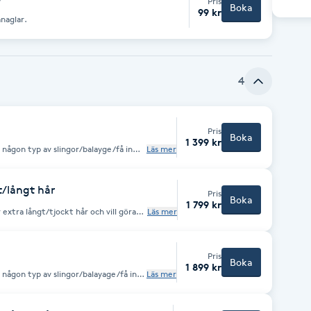
Pris
Boka
99 kr
ånaglar.
4
Pris
Boka
1 399 kr
ra någon typ av slingor/balayge/få in
Läs mer
t/långt hår
Pris
Boka
1 799 kr
 extra långt/tjockt hår och vill göra
Läs mer
året. Tvätt och styling
r trainee priser.
Pris
Boka
1 899 kr
ra någon typ av slingor/balayage/få in
Läs mer