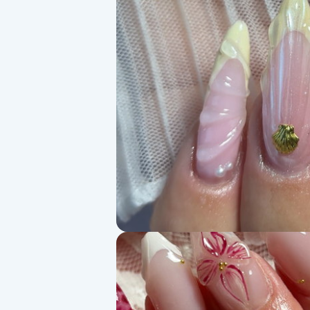
Alternativmedicin
Andningsmassage
Ansiktslyft utan kirurgi
Aromamassage
Ashtanga Yoga
Ayurveda
Ayurvedisk Massage
Ansiktsbehandling djuprengörande
B