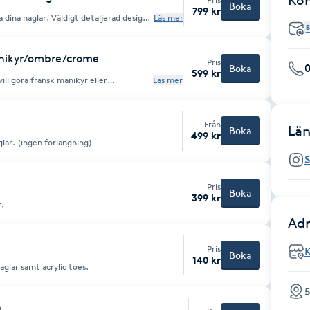
Ko
Boka
799 kr
xa dina naglar. Väldigt detaljerad design
Läs mer
anikyr/ombre/crome
Pris
Boka
599 kr
vill göra fransk manikyr eller
Läs mer
il art i denna tjänst. Om du vill
d design".
Från
Län
Boka
499 kr
glar. (ingen förlängning)
S
Pris
Boka
399 kr
r.
Adr
Pris
Boka
140 kr
aglar samt acrylic toes.
5
)