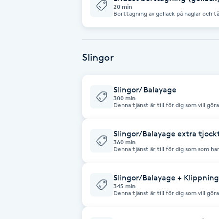
Cryoterapi
20 min
Borttagning av gellack på naglar och t
D
Damklippning
Slingor
Dermapen
Slingor/ Balayage
300 min
Diamantslipning
Denna tjänst är till för dig som vill gö
dimensioner i håret. Tvätt och styling ingår. Obs! Alla färgbehandlingar avser
E
trainee priser.
Slingor/Balayage extra tjock
Enzympeeling
360 min
Denna tjänst är till för dig som som har
någon typ av slingor/balayage/få in dimensioner i h
ingår. Obs! Alla färgbehandlingar avse
Extensions
Slingor/Balayage + Klippning
345 min
Extensions borttagning
Denna tjänst är till för dig som vill gö
dimensioner i håret + klippning. Tvätt och styling ingår. Obs! Alla
färgbehandlingar avser trainee priser.