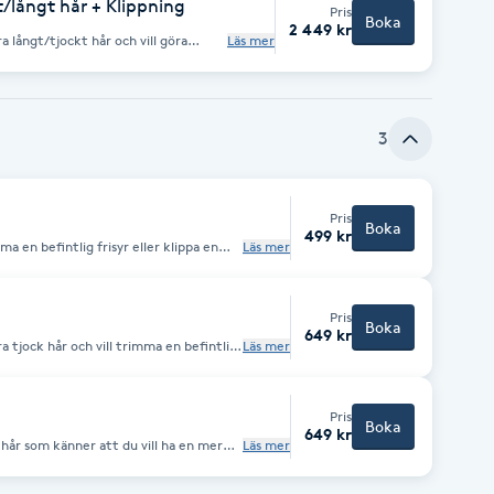
t/långt hår + Klippning
Pris
Boka
2 449 kr
ra långt/tjockt hår och vill göra
Läs mer
ioner i håret + klippning. Tvätt
ärgbehandlingar avser traniee priser.
3
Pris
Boka
499 kr
mma en befintlig frisyr eller klippa en
Läs mer
ex. herrfrisyrer. I alla
.
Pris
Boka
649 kr
ra tjock hår och vill trimma en befintlig
Läs mer
jänst gäller alla
ndlingar ingår tvätt och styling.
Pris
Boka
649 kr
t hår som känner att du vill ha en mer
Läs mer
itt lockiga hår och även stylea på andra
r och längder.