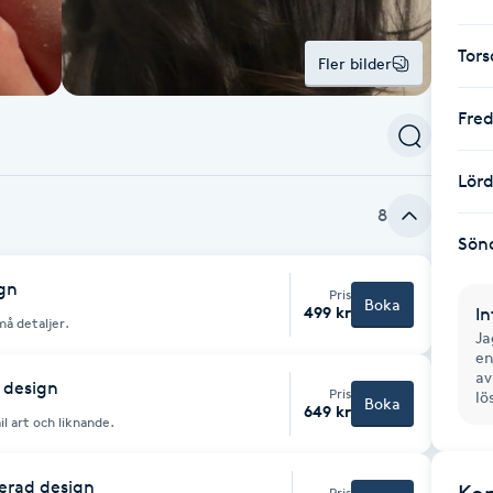
Tor
Fler bilder
Fre
Lör
8
Sön
gn
Pris
Boka
499 kr
In
må detaljer.
Ja
en
av
 design
Pris
lö
Boka
649 kr
il art och liknande.
erad design
Pris