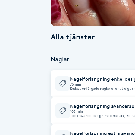
Babylights
Balayage
Alla tjänster
Bambumassage
Naglar
Barber
Nagelförlängning enkel desi
Barnklippning
75 min
Endast enfärgade naglar eller väldigt s
BIAB
Nagelförlängning avancerad
105 min
Blowout
Tidskrävande design med nail art, 3d na
Bottenfärg
Nagelförlägning extra avanc