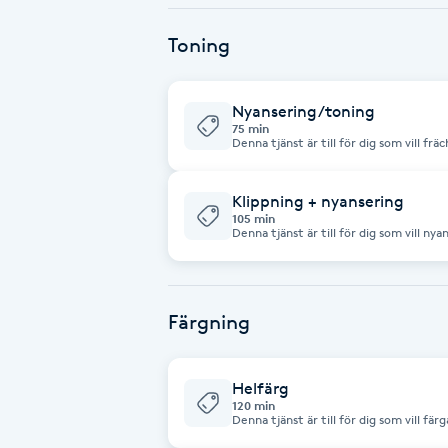
Fotsvamp
Toning
Fotvård
Nyansering/toning
75 min
Fransar
Denna tjänst är till för dig som vill frä
sling/färgbehandlign eller ändra/ta bort ton på din
ingår.
Fransborttagning
Klippning + nyansering
105 min
Denna tjänst är till för dig som vill n
klippning. Nyansering är rekommenderat imellan sling och färgbehandlingar
Fransfärgning
för att bibehålla ett bra resultat eller 
Priset kan variera beroende på om du har ext
styling ingår.
Fransförlängning
Färgning
Fransförlängning Megavolym
Helfärg
120 min
Fransförlängning Volym
Denna tjänst är till för dig som vill färga
och styling ingår. Gäller alla längder och tjocklekar. Obs! Alla färgbehandlingar
avser trainee priser.