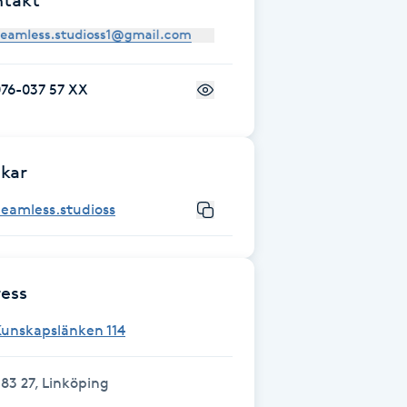
ntakt
076-037 57 XX
kar
eamless.studioss
ess
Kunskapslänken 114
83 27, Linköping