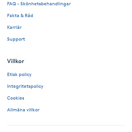
FAQ - Skönhetsbehandlingar
Kinesiologi
Fakta & Råd
Kinesisk medicin
Karriär
Support
Kiropraktik
Klangmassage
Villkor
Klippning
Etisk policy
Integritetspolicy
Klippning & Slingor
Cookies
Klippning ungdom
Allmäna villkor
Koppningsmassage