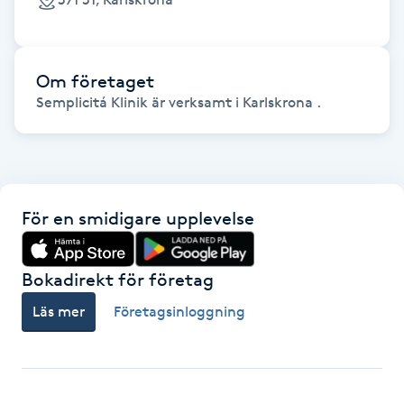
Hårborttagning
Hårbottenbehandling
Om företaget
Semplicitá Klinik är verksamt i Karlskrona .
Hårförlängning
Hårvård
Hälsa
För en smidigare upplevelse
Hälsprickor
Bokadirekt för företag
I
Läs mer
Företagsinloggning
Idrottsmassage
IPL