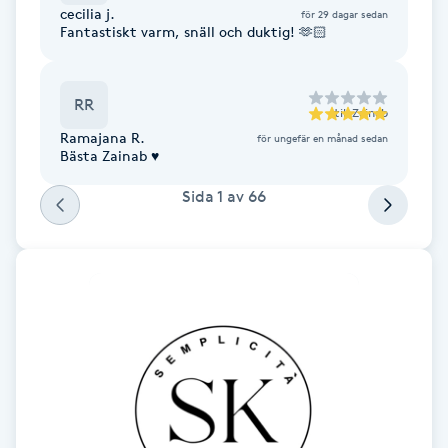
cecilia j.
för 29 dagar sedan
Fantastiskt varm, snäll och duktig! 🫶🏻
Gua Sha-massage
H
RR
till
Zainab
Hatha Yoga
Ramajana R.
för ungefär en månad sedan
Bästa Zainab ♥️
Headspa
Sida
1
av
66
Healing
Herrklippning
HIFU
Hollywood Peel