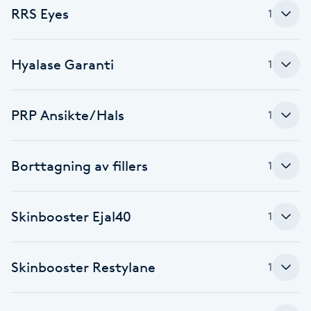
RRS Eyes
1
Fotsvamp
Fotvård
Hyalase Garanti
1
Fransar
PRP Ansikte/Hals
1
Fransborttagning
Borttagning av fillers
1
Fransfärgning
Fransförlängning
Skinbooster Ejal40
1
Fransförlängning Megavolym
Skinbooster Restylane
1
Fransförlängning Volym