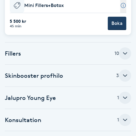
Mini Fillers+Botox
F
5 500 kr
Face framing
Boka
45 min
Faceliftmassage
Fillers
10
Fet hårbotten
Fettreducering
Skinbooster profhilo
3
Fibromassage
Jalupro Young Eye
1
Fillers
Konsultation
1
Fotmassage