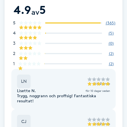
4.9
5
Föning
av
G
5
(
365
)
Gel naglar
4
(
5
)
3
(
0
)
Gelenaglar
2
(
2
)
Gellack
1
(
2
)
Gellack med förstärkning
LN
till
Zainab
Lisette N.
för 10 dagar sedan
Gravidmassage
Trygg, noggrann och proffsig! Fantastiska
resultat!
Gravidyoga
CJ
Gruppträning
till
Zainab