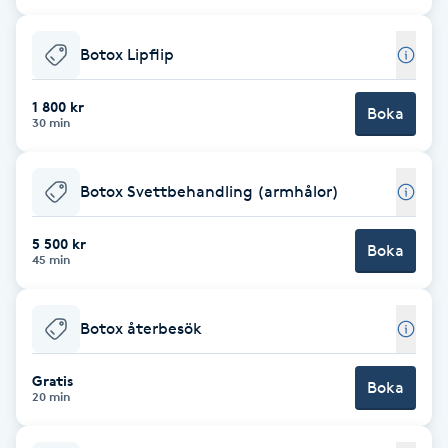
Cryoterapi
D
Botox Lipflip
Damklippning
1 800 kr
Boka
30 min
Dermapen
Botox Svettbehandling (armhålor)
Diamantslipning
E
5 500 kr
Boka
45 min
Enzympeeling
Botox återbesök
Extensions
Gratis
Boka
Extensions borttagning
20 min
Eyeliner-tatuering