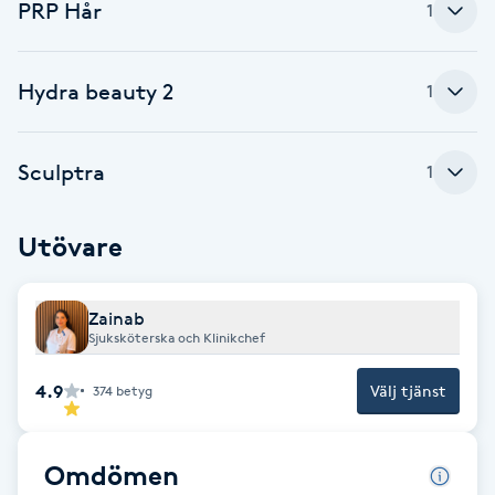
PRP Hår
1
Fransk manikyr
Fransrengöring
Hydra beauty 2
1
Frekvensterapi
Sculptra
1
Friskvård
Utövare
Friskvårdsmassage
Zainab
Frisör
Sjuksköterska och Klinikchef
4.9
Välj tjänst
374
betyg
Funktionsanalys
Färgning
Omdömen