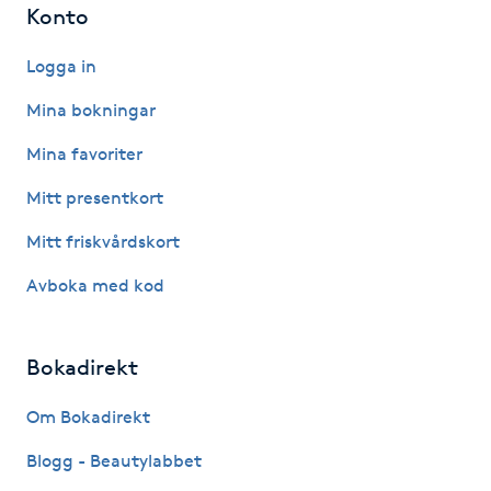
Konto
IPL hårborttagning
Logga in
IR-massage
Mina bokningar
J
Mina favoriter
Japansk massage
Mitt presentkort
K
Mitt friskvårdskort
K18
Avboka med kod
Katun fransar
Bokadirekt
Kemisk peeling
Om Bokadirekt
Keratinbehandling
Blogg - Beautylabbet