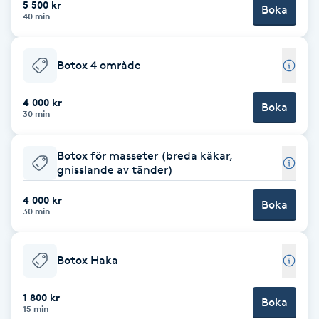
5 500 kr
Boka
40 min
Brynformning
Botox 4 område
Brynfärgning
4 000 kr
Brynplockning
Boka
30 min
Bröllopsuppsättning
Botox för masseter (breda käkar,
C
gnisslande av tänder)
4 000 kr
Celluliter
Boka
30 min
Coachning
Botox Haka
Color correction
1 800 kr
Boka
15 min