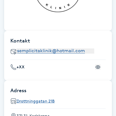
Hot Stone Massage
Hot yoga
Hudföryngring
Kontakt
Huduppstramning
Hudvård
+XX
Hyaluronsyra
Adress
Hyperhidros
Drottninggatan 21B
Hypnos
371 31, Karlskrona