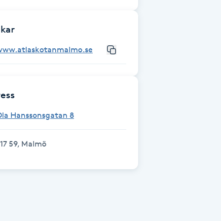
kar
www.atlaskotanmalmo.se
ess
Ola Hanssonsgatan 8
17 59, Malmö