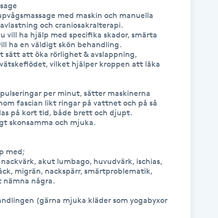
sage

jupvågsmassage med maskin och manuella 
vlastning och craniosakralterapi. 

vill ha hjälp med specifika skador, smärta 
ill ha en väldigt skön behandling.

 sätt att öka rörlighet & avslappning, 
vätskeflödet, vilket hjälper kroppen att läka 
pulseringar per minut, sätter maskinerna 
om fascian likt ringar på vattnet och på så 
s på kort tid, både brett och djupt.

igt skonsamma och mjuka.

p med;

 nackvärk, akut lumbago, huvudvärk, ischias, 
ck, migrän, nackspärr, smärtproblematik, 
t nämna några.

andlingen (gärna mjuka kläder som yogabyxor 