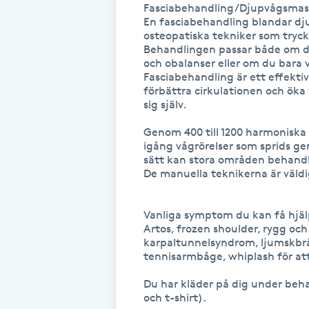
Fasciabehandling/Djupvågsmas
Fransk manikyr
En fasciabehandling blandar d
osteopatiska tekniker som trycka
Behandlingen passar både om du 
Fransrengöring
och obalanser eller om du bara v
Fasciabehandling är ett effektivt
förbättra cirkulationen och öka 
Frekvensterapi
sig själv. 

Genom 400 till 1200 harmoniska 
Friskvård
igång vågrörelser som sprids gen
sätt kan stora områden behandla
De manuella teknikerna är väld
Friskvårdsmassage
Frisör
Vanliga symptom du kan få hjäl
Artos, frozen shoulder, rygg och
karpaltunnelsyndrom, ljumskbrå
Funktionsanalys
tennisarmbåge, whiplash för at
Du har kläder på dig under beh
Färgning
och t-shirt). 
