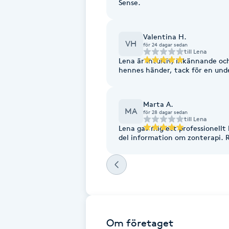
Sense.
Fotsvamp
Valentina H.
Fotvård
VH
för 24 dagar sedan
till
Lena
Lena är intuitiv, inkännande och
hennes händer, tack för en und
Fransar
Fransborttagning
Marta A.
MA
för 28 dagar sedan
till
Lena
Lena gav mig ett professionellt bemötande. Under behand
Fransfärgning
d
Fransförlängning
Fransförlängning Megavolym
Fransförlängning Volym
Om företaget