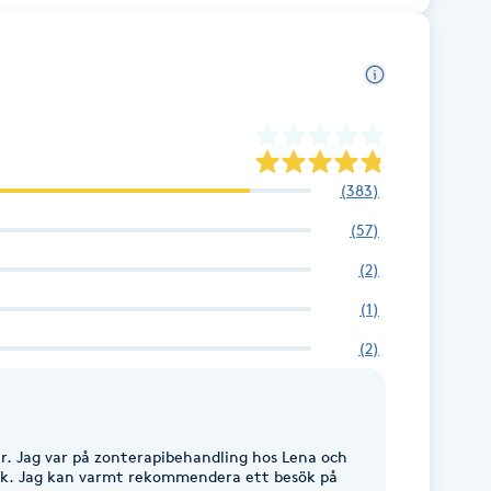
(
383
)
(
57
)
(
2
)
(
1
)
(
2
)
na och
ök. Jag kan varmt rekommendera ett besök på