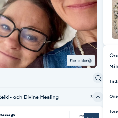
Ord
Fler bilder
Mån
Tisd
Reiki- och Divine Healing
Ons
3
Tor
massage
Pris