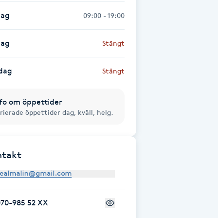
dag
09:00 - 19:00
dag
Stängt
dag
Stängt
fo om öppettider
rierade öppettider dag, kväll, helg.
ntakt
070-985 52 XX