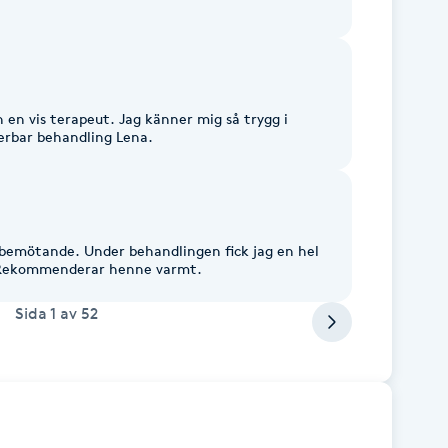
 en vis terapeut. Jag känner mig så trygg i
erbar behandling Lena.
lingen fick jag en hel
el information om zonterapi. Rekommenderar henne varmt.
Sida
1
av
52