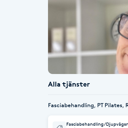
Alternativmedicin
Andningsmassage
Ansiktslyft utan kirurgi
Aromamassage
Ashtanga Yoga
Alla tjänster
Ayurveda
Ayurvedisk Massage
Fasciabehandling, PT Pilates, 
Ansiktsbehandling djuprengörande
Fasciabehandling/Djupvågs
B