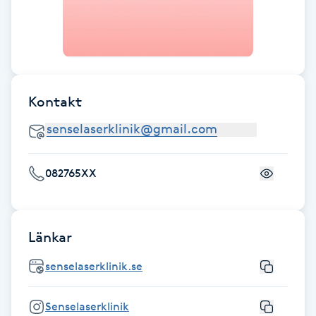
IPL hårborttagning
IR-massage
J
Kontakt
Japansk massage
K
082765XX
K18
Katun fransar
Länkar
Kemisk peeling
senselaserklinik.se
Keratinbehandling
Senselaserklinik