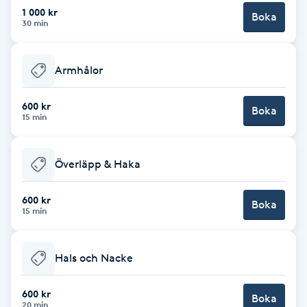
Cryoterapi
1 000 kr
Boka
30 min
D
Damklippning
Armhålor
Dermapen
600 kr
Boka
15 min
Diamantslipning
E
Överläpp & Haka
Enzympeeling
600 kr
Boka
15 min
Extensions
Hals och Nacke
Extensions borttagning
600 kr
Boka
Eyeliner-tatuering
20 min