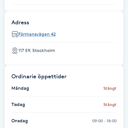
Kinesiologi
Adress
Kinesisk medicin
Förmansvägen 42
Kiropraktik
117 59, Stockholm
Klangmassage
Klippning
Ordinarie öppettider
Klippning & Slingor
Måndag
Stängt
Klippning ungdom
Tisdag
Stängt
Koppningsmassage
Onsdag
09:00 - 18:00