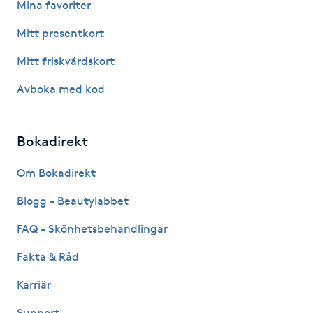
Mina favoriter
Megavolymfransar
Mitt presentkort
Melasma
Mitt friskvårdskort
Avboka med kod
Mesoterapi
MicroPen
Bokadirekt
Microshading
Om Bokadirekt
Blogg - Beautylabbet
Mixfransar
FAQ - Skönhetsbehandlingar
N
Fakta & Råd
Nagelförlängning
Karriär
Nagelförlängning akryl
Support