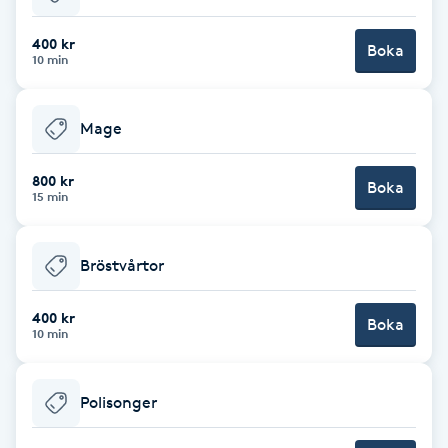
Fransk manikyr
400 kr
Boka
10 min
Fransrengöring
Mage
Frekvensterapi
800 kr
Boka
Friskvård
15 min
Friskvårdsmassage
Bröstvårtor
Frisör
400 kr
Boka
10 min
Funktionsanalys
Polisonger
Färgning