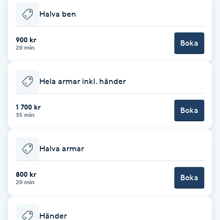
Fotsvamp
Halva ben
Fotvård
900 kr
Boka
20 min
Fransar
Hela armar inkl. händer
Fransborttagning
1 700 kr
Boka
35 min
Fransfärgning
Fransförlängning
Halva armar
800 kr
Fransförlängning Megavolym
Boka
20 min
Fransförlängning Volym
Händer