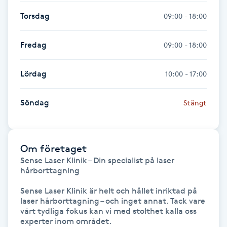
Kosmetisk tatuering
Torsdag
09:00 - 18:00
Kostrådgivning
Fredag
09:00 - 18:00
Kroppsinpackning
Lördag
10:00 - 17:00
Kroppspeeling
Söndag
Stängt
Käkledsbehandling
Om företaget
Kärlbehandling
Sense Laser Klinik – Din specialist på laser 
hårborttagning

L
Sense Laser Klinik är helt och hållet inriktad på 
Laserbehandling
laser hårborttagning – och inget annat. Tack vare 
vårt tydliga fokus kan vi med stolthet kalla oss 
experter inom området.

Lashlift Keratin