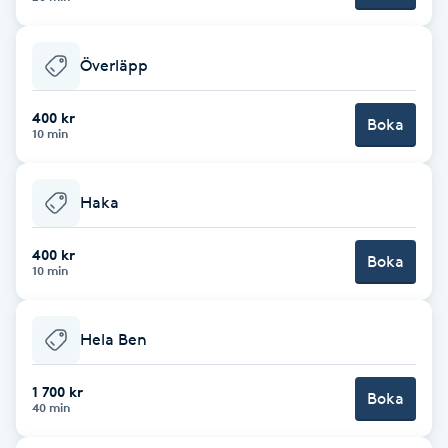
F
Överläpp
Face framing
400 kr
Boka
Faceliftmassage
10 min
Fet hårbotten
Haka
Fettreducering
400 kr
Boka
10 min
Fibromassage
Hela Ben
Fillers
1 700 kr
Boka
40 min
Fotmassage