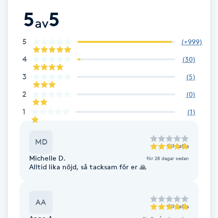
Hot Stone Massage
5
5
av
Hot yoga
5
(
+999
)
4
(
30
)
Hudföryngring
3
(
5
)
Huduppstramning
2
(
0
)
1
(
1
)
Hudvård
MD
Hyaluronsyra
till
Saffa
Michelle D.
för 28 dagar sedan
Alltid lika nöjd, så tacksam för er 🙏
Hyperhidros
Hypnos
AA
till
Saffa