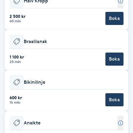
Halv Kropp
Brynformning
2 500 kr
Boka
60 min
Brynfärgning
Brasiliansk
Brynplockning
1 100 kr
Boka
Bröllopsuppsättning
20 min
C
Bikinilinje
Celluliter
600 kr
Boka
Coachning
15 min
Color correction
Ansikte