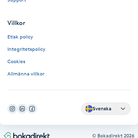
Nagelförlängning gelé
Villkor
Nagelförlängning glasfiber
Etisk policy
Nagelförlängning silke
Integritetspolicy
Cookies
Nagelförstärkning
Allmänna villkor
Nagelklippning
Nagelsvamp
Svenska
Nageltrång
Nagelvård
© Bokadirekt
2026