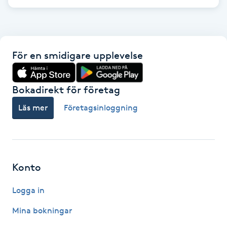
M
Makeup
För en smidigare upplevelse
Manikyr & Pedikyr
Bokadirekt för företag
Massage
Läs mer
Företagsinloggning
Medial vägledning
Medicinsk massage
Konto
Meditation
Logga in
Medium
Mina bokningar