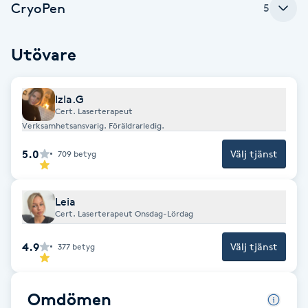
CryoPen
5
Gua Sha-massage
Utövare
H
Hatha Yoga
Izla.G
Cert. Laserterapeut
Headspa
Verksamhetsansvarig. Föräldrarledig.
5.0
Välj tjänst
709
betyg
Healing
Herrklippning
Leia
Cert. Laserterapeut Onsdag-Lördag
HIFU
4.9
Välj tjänst
377
betyg
Hollywood Peel
Omdömen