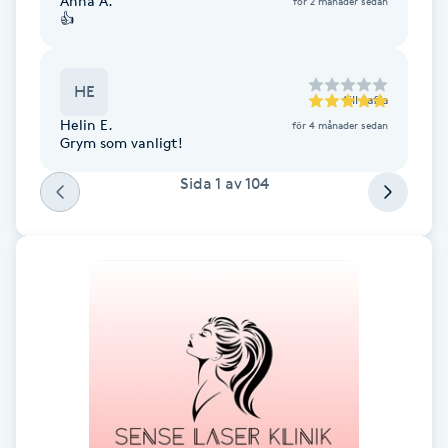
Anna A.
för 2 månader sedan
Hårborttagning
👍
Hårbottenbehandling
HE
till
Saffa
Hårförlängning
Helin E.
för 4 månader sedan
Grym som vanligt!
Hårvård
Sida
1
av
104
Hälsa
Hälsprickor
I
Idrottsmassage
IPL