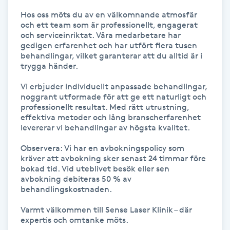
Hos oss möts du av en välkomnande atmosfär 
och ett team som är professionellt, engagerat 
LED-ljusterapi
och serviceinriktat. Våra medarbetare har 
gedigen erfarenhet och har utfört flera tusen 
Liktornar
behandlingar, vilket garanterar att du alltid är i 
trygga händer.

LPG
Vi erbjuder individuellt anpassade behandlingar, 
noggrant utformade för att ge ett naturligt och 
professionellt resultat. Med rätt utrustning, 
LPG-behandling
effektiva metoder och lång branscherfarenhet 
levererar vi behandlingar av högsta kvalitet.

LPG-massage
Observera: Vi har en avbokningspolicy som 
kräver att avbokning sker senast 24 timmar före 
bokad tid. Vid uteblivet besök eller sen 
Luggklippning
avbokning debiteras 50 % av 
behandlingskostnaden.

Lymfmassage
Varmt välkommen till Sense Laser Klinik – där 
Läpptatuering