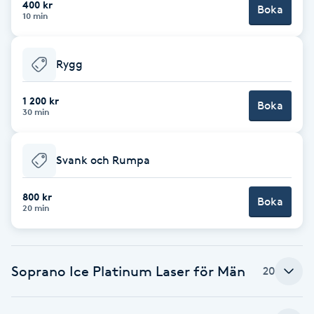
400 kr
Boka
Föning
10 min
G
Rygg
Gel naglar
1 200 kr
Boka
Gelenaglar
30 min
Gellack
Svank och Rumpa
Gellack med förstärkning
800 kr
Boka
20 min
Gravidmassage
Gravidyoga
Soprano Ice Platinum Laser för Män
20
Gruppträning