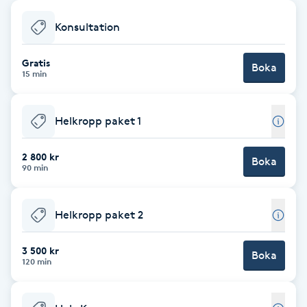
Babylights
Konsultation
Balayage
Gratis
Boka
15 min
Bambumassage
Helkropp paket 1
Barber
2 800 kr
Boka
90 min
Barnklippning
Helkropp paket 2
BIAB
3 500 kr
Blowout
Boka
120 min
Bottenfärg