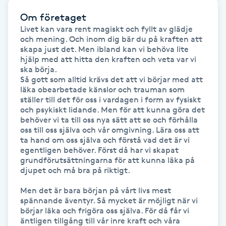
Om företaget
Gua Sha-massage
Livet kan vara rent magiskt och fyllt av glädje 
H
och mening. Och inom dig bär du på kraften att 
skapa just det. Men ibland kan vi behöva lite 
hjälp med att hitta den kraften och veta var vi 
Hatha Yoga
ska börja. 

Så gott som alltid krävs det att vi börjar med att 
läka obearbetade känslor och trauman som 
Headspa
ställer till det för oss i vardagen i form av fysiskt 
och psykiskt lidande. Men för att kunna göra det 
Healing
behöver vi ta till oss nya sätt att se och förhålla 
oss till oss själva och vår omgivning. Lära oss att 
ta hand om oss själva och förstå vad det är vi 
Herrklippning
egentligen behöver. Först då har vi skapat 
grundförutsättningarna för att kunna läka på 
djupet och må bra på riktigt. 

HIFU
Men det är bara början på vårt livs mest 
spännande äventyr. Så mycket är möjligt när vi 
Hollywood Peel
börjar läka och frigöra oss själva. För då får vi 
äntligen tillgång till vår inre kraft och våra 