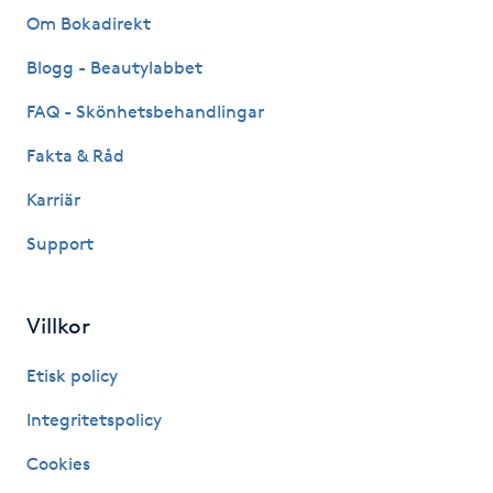
Om Bokadirekt
Kosmetisk tatuering
Blogg - Beautylabbet
Kostrådgivning
FAQ - Skönhetsbehandlingar
Kroppsinpackning
Fakta & Råd
Karriär
Kroppspeeling
Support
Käkledsbehandling
Villkor
Kärlbehandling
L
Etisk policy
Integritetspolicy
Laserbehandling
Cookies
Lashlift Keratin