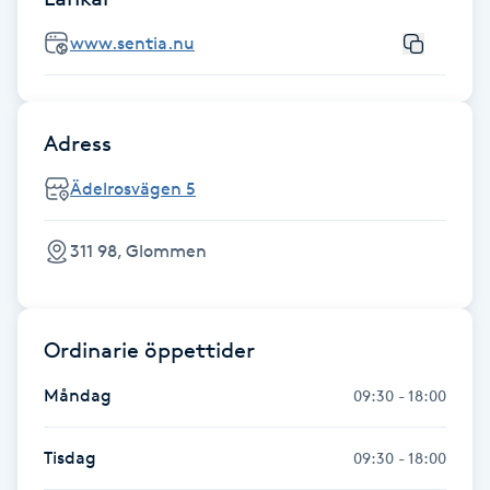
Fransk manikyr
www.sentia.nu
Fransrengöring
Adress
Frekvensterapi
Ädelrosvägen 5
Friskvård
311 98, Glommen
Friskvårdsmassage
Frisör
Ordinarie öppettider
Funktionsanalys
Måndag
09:30 - 18:00
Färgning
Tisdag
09:30 - 18:00