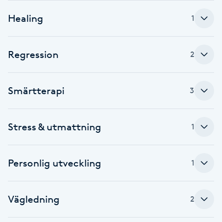
Healing
Babylights
1
Balayage
Regression
2
Bambumassage
Smärtterapi
3
Barber
Stress & utmattning
1
Barnklippning
BIAB
Personlig utveckling
1
Blowout
Vägledning
2
Bottenfärg