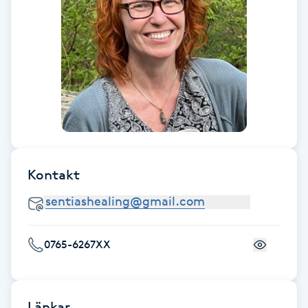
Fotsvamp
Fotvård
Fransar
Fransborttagning
Fransfärgning
Kontakt
Fransförlängning
0765-6267XX
Fransförlängning Megavolym
Fransförlängning Volym
Länkar