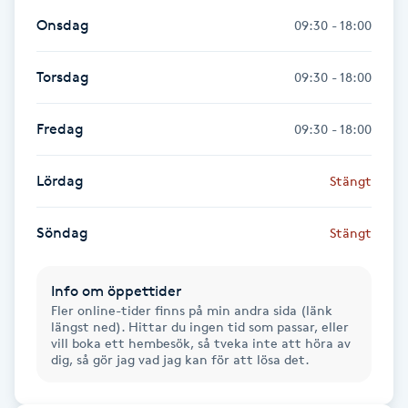
Föning
Onsdag
09:30 - 18:00
G
Torsdag
09:30 - 18:00
Gel naglar
Fredag
09:30 - 18:00
Gelenaglar
Lördag
Stängt
Gellack
Söndag
Stängt
Gellack med förstärkning
Info om öppettider
Gravidmassage
Fler online-tider finns på min andra sida (länk
längst ned). Hittar du ingen tid som passar, eller
vill boka ett hembesök, så tveka inte att höra av
Gravidyoga
dig, så gör jag vad jag kan för att lösa det.
Gruppträning