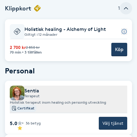
Klippkort
1
Brynformning
Brynfärgning
Holistisk healing - Alchemy of Light
Giltigt i 12 månader
Brynplockning
2 700 kr
2 850 kr
Köp
70 min
3 tillfällen
Bröllopsuppsättning
Personal
C
Celluliter
Sentia
Terapeut
Holistisk terapeut inom healing och personlig utveckling
Coachning
Certifikat
Color correction
5.0
Välj tjänst
36
betyg