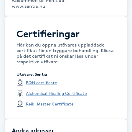
välkommen till min sida:

Hårborttagning
www.sentia.nu
Hårbottenbehandling
Certifieringar
Hårförlängning
Här kan du öppna utövares uppladdade
certifikat för en tryggare behandling. Klicka
Hårvård
på det certifikat ni önskar läsa under
respektive utövare.
Hälsa
Utövare
:
Sentia
BQH certificate
Hälsprickor
Alchemical Healing Certificate
I
Reiki Master Certificate
Idrottsmassage
IPL
Andra adresser