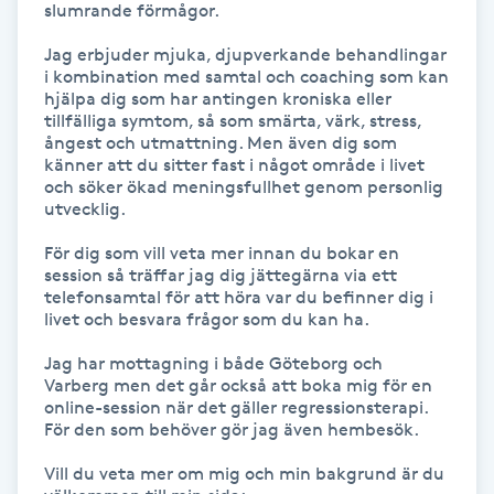
slumrande förmågor. 

Hot Stone Massage
Jag erbjuder mjuka, djupverkande behandlingar 
Hot yoga
i kombination med samtal och coaching som kan 
hjälpa dig som har antingen kroniska eller 
tillfälliga symtom, så som smärta, värk, stress, 
Hudföryngring
ångest och utmattning. Men även dig som 
känner att du sitter fast i något område i livet 
och söker ökad meningsfullhet genom personlig 
Huduppstramning
utvecklig. 

För dig som vill veta mer innan du bokar en 
Hudvård
session så träffar jag dig jättegärna via ett 
telefonsamtal för att höra var du befinner dig i 
livet och besvara frågor som du kan ha.  

Hyaluronsyra
Jag har mottagning i både Göteborg och 
Hyperhidros
Varberg men det går också att boka mig för en 
online-session när det gäller regressionsterapi. 
För den som behöver gör jag även hembesök.

Hypnos
Vill du veta mer om mig och min bakgrund är du 