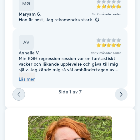
MG
till
Sentia
F
Maryam G.
för 7 månader sedan
Hon är best, Jag rekomendra stark. 💞
Face framing
Faceliftmassage
AV
till
Sentia
Annelie V.
för 9 månader sedan
Min BQH regression session var en fantastiskt
Fet hårbotten
vacker och läkande upplevelse och gåva till mig
själv. Jag kände mig så väl omhändertagen av
Sentia, som säkerställde från start till slut att
Fettreducering
Läs mer
jag kände mig trygg i processen. Själva sessionen
var kraftfull och under hennes intuitiva
Sida
1
av
7
vägledning fick jag kontakt med starka tidigare
Fibromassage
livsupplevelser som både läkte och aktiverade på
djupet i mig. Rekommenderar varmt att boka
BQH med Sentia!!
Fillers
Fotmassage