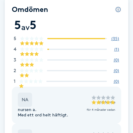
Cryoterapi
Omdömen
D
5
5
av
Damklippning
5
(
35
)
Dermapen
4
(
1
)
Diamantslipning
3
(
0
)
E
2
(
0
)
1
(
0
)
Enzympeeling
Extensions
NA
till
Sentia
nursen a.
för 4 månader sedan
Med ett ord helt häftigt.
Extensions borttagning
Eyeliner-tatuering