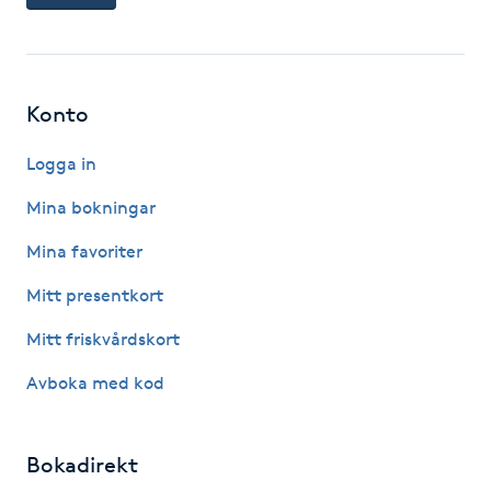
Kinesiologi
Kinesisk medicin
Konto
Kiropraktik
Logga in
Mina bokningar
Klangmassage
Mina favoriter
Klippning
Mitt presentkort
Klippning & Slingor
Mitt friskvårdskort
Avboka med kod
Klippning ungdom
Koppningsmassage
Bokadirekt