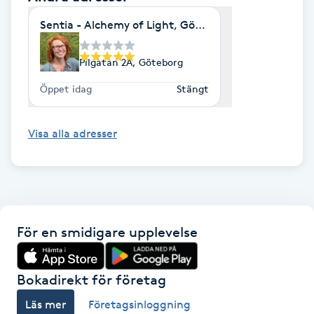
Sentia - Alchemy of Light, Göteborg -
IPL hårborttagning
Pilgatan 2A, Göteborg
IR-massage
J
Öppet idag
Stängt
Japansk massage
Visa alla adresser
K
K18
Katun fransar
För en smidigare upplevelse
Kemisk peeling
Bokadirekt för företag
Keratinbehandling
Läs mer
Företagsinloggning