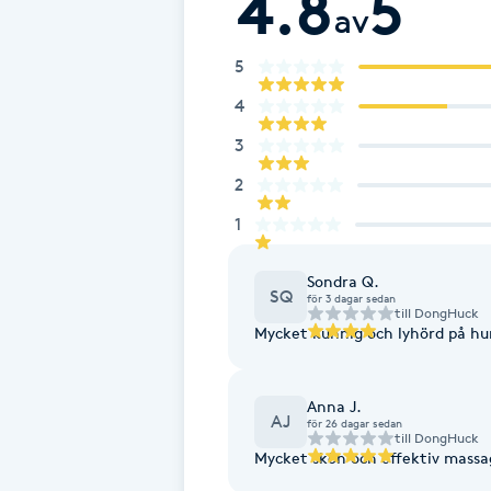
4.8
5
av
Cryoterapi
D
5
Damklippning
4
3
Dermapen
2
Diamantslipning
1
E
Sondra Q.
SQ
för 3 dagar sedan
Enzympeeling
till
DongHuck
Mycket kunnig och lyhörd på hu
Extensions
Anna J.
AJ
för 26 dagar sedan
Extensions borttagning
till
DongHuck
Mycket skön och effektiv massa