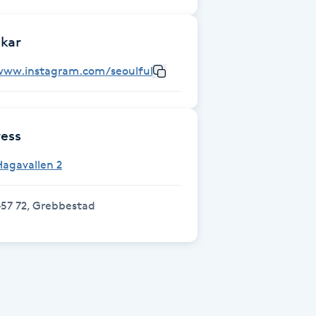
kar
www.instagram.com/seoulful_massage/
ess
agavallen 2
57 72, Grebbestad