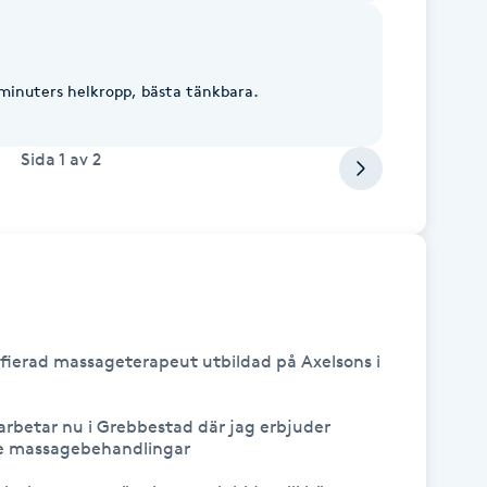
minuters helkropp, bästa tänkbara.
Sida
1
av
2
fierad massageterapeut utbildad på Axelsons i 
rbetar nu i Grebbestad där jag erbjuder 
e massagebehandlingar
