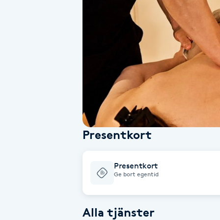
Alternativmedicin
Andningsmassage
Ansiktslyft utan kirurgi
Aromamassage
Ashtanga Yoga
Presentkort
Ayurveda
Presentkort
Ayurvedisk Massage
Ge bort egentid
Ansiktsbehandling djuprengörande
Alla tjänster
B