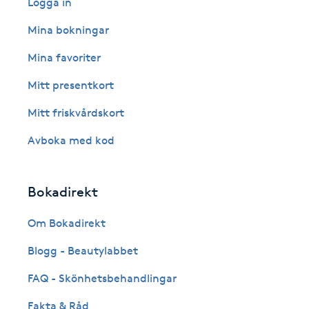
Logga in
Fransk manikyr
Mina bokningar
Mina favoriter
Fransrengöring
Mitt presentkort
Frekvensterapi
Mitt friskvårdskort
Friskvård
Avboka med kod
Friskvårdsmassage
Bokadirekt
Frisör
Om Bokadirekt
Blogg - Beautylabbet
Funktionsanalys
FAQ - Skönhetsbehandlingar
Färgning
Fakta & Råd