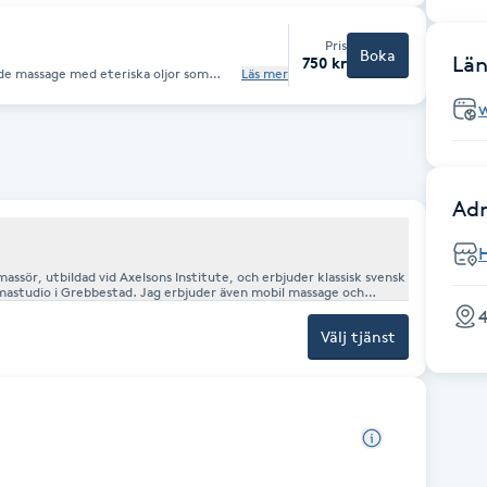
Pris
Boka
Län
750 kr
e massage med eteriska oljor som
Läs mer
ing för både kropp och sinne.
Adr
H
a
4
je behandling anpassas efter dina behov, så att du får en
Välj tjänst