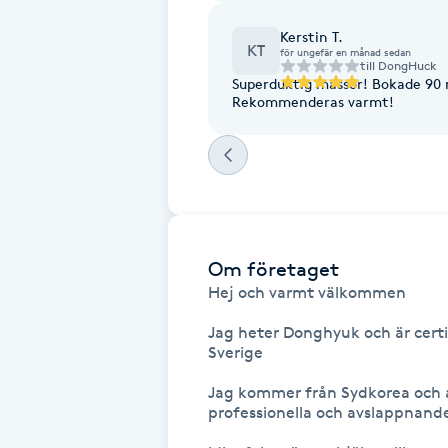
Eyeliner-tatuering
F
Kerstin T.
KT
för ungefär en månad sedan
till
DongHuck
Face framing
Superduktig massör! Bokade 90 
Rekommenderas varmt!
Faceliftmassage
Fet hårbotten
Fettreducering
Om företaget
Hej och varmt välkommen

Fibromassage
Jag heter Donghyuk och är certi
Sverige

Fillers
Jag kommer från Sydkorea och a
professionella och avslappnand
Fotmassage