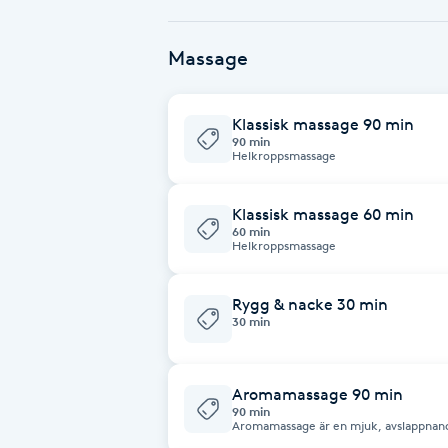
Babylights
Massage
Balayage
Klassisk massage 90 min
90 min
Bambumassage
Helkroppsmassage
Barber
Klassisk massage 60 min
60 min
Helkroppsmassage
Barnklippning
Rygg & nacke 30 min
30 min
BIAB
Blowout
Aromamassage 90 min
90 min
Aromamassage är en mjuk, avslappnand
Bottenfärg
minskar stress och ger djup återhämtn