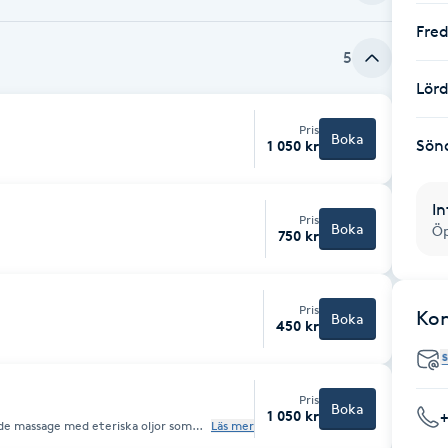
Fre
5
Lör
Pris
Boka
Sön
1 050 kr
In
Pris
Boka
Öp
750 kr
Pris
Ko
Boka
450 kr
Pris
Boka
1 050 kr
e massage med eteriska oljor som
Läs mer
ing för både kropp och sinne.