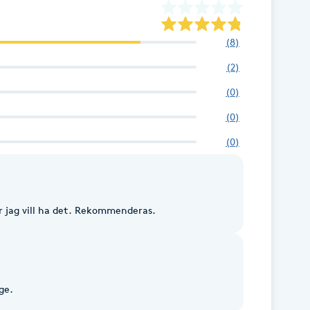
(
8
)
(
2
)
(
0
)
(
0
)
(
0
)
r jag vill ha det. Rekommenderas.
ge.