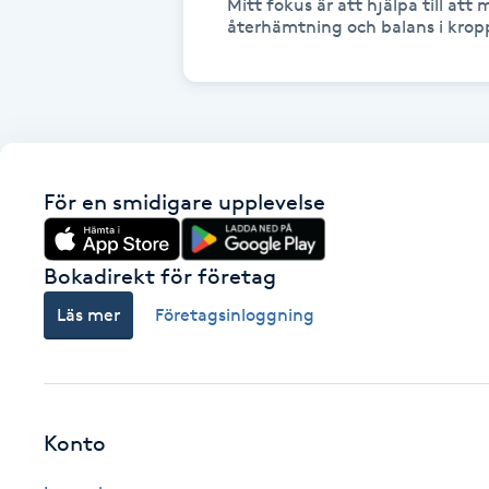
Mitt fokus är att hjälpa till att 
återhämtning och balans i kro
Fotsvamp
Fotvård
Fransar
För en smidigare upplevelse
Fransborttagning
Bokadirekt för företag
Fransfärgning
Läs mer
Företagsinloggning
Fransförlängning
Fransförlängning Megavolym
Konto
Fransförlängning Volym