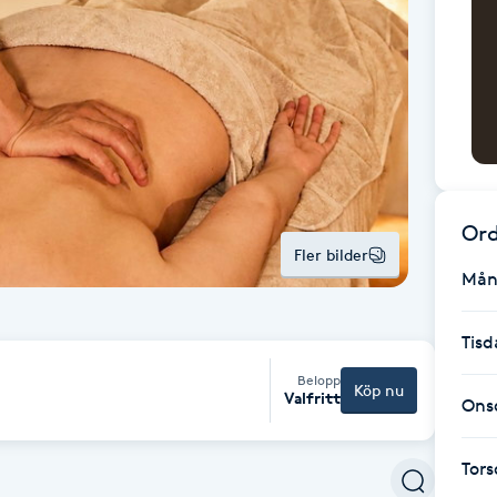
Ord
Fler bilder
Mån
Tisd
Belopp
Köp nu
Valfritt
Ons
Tor