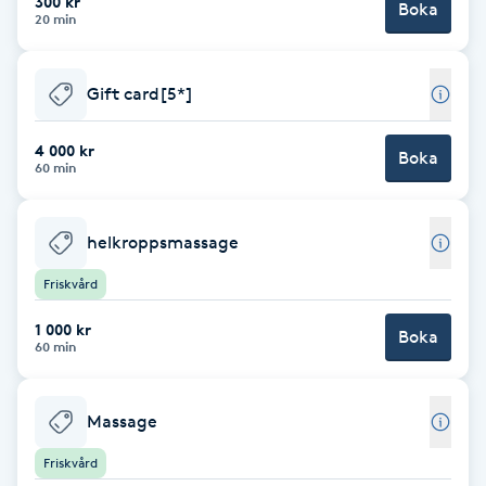
300 kr
Boka
20 min
Brynformning
Gift card[5*]
Brynfärgning
4 000 kr
Boka
Brynplockning
60 min
Bröllopsuppsättning
helkroppsmassage
C
Friskvård
Celluliter
1 000 kr
Boka
60 min
Coachning
Massage
Color correction
Friskvård