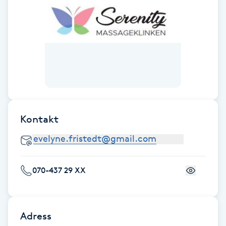
Hot Stone Massage
Hot yoga
Hudföryngring
Huduppstramning
Kontakt
Hudvård
Hyaluronsyra
070-437 29 XX
Hyperhidros
Hypnos
Adress