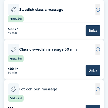
Babylights
Swedish classic massage
Friskvård
Balayage
600 kr
Boka
40 min
Bambumassage
Barber
Classic swedish massage 30 min
Friskvård
Barnklippning
400 kr
Boka
30 min
BIAB
Fot och ben massage
Blowout
Friskvård
Bottenfärg