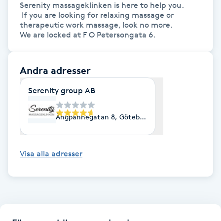
Serenity massageklinken is here to help you.

Kinesiologi
 If you are looking for relaxing massage or 
therapeutic work massage, look no more.

We are locked at F O Petersongata 6.
Kinesisk medicin
Andra adresser
Kiropraktik
Serenity group AB
Klangmassage
Ångpannegatan 8, Göteborg
Klippning
Klippning & Slingor
Visa alla adresser
Klippning ungdom
Koppningsmassage