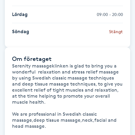
IPL hårborttagning
Lördag
09:00 - 20:00
IR-massage
Söndag
Stängt
J
Japansk massage
Om företaget
K
Serenity massageklinken is glad to bring you a 
wonderful  relaxation and stress relief massage 
K18
by using Swedish classic massage techniques 
and deep tissue massage techniques, to give you 
excellent relief of tight muscles and relaxation, 
Katun fransar
at the time helping to promote your overall 
muscle health.

Kemisk peeling
We are professional in Swedish classic 
massage,deep tissue massage,neck,facial and 
head massage.

Keratinbehandling