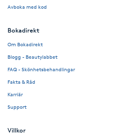
Avboka med kod
LED-ljusterapi
Bokadirekt
Liktornar
Om Bokadirekt
LPG
Blogg - Beautylabbet
LPG-behandling
FAQ - Skönhetsbehandlingar
Fakta & Råd
LPG-massage
Karriär
Luggklippning
Support
Lymfmassage
Villkor
Läpptatuering