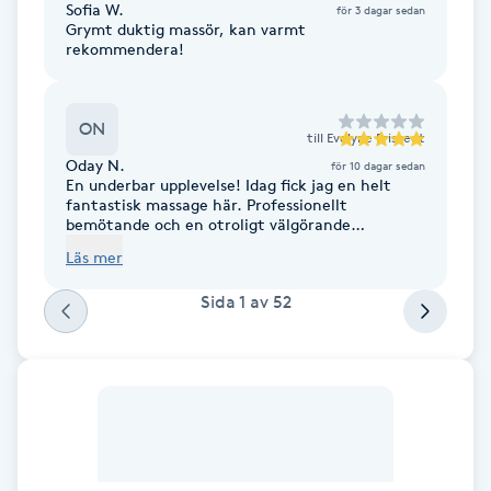
Sofia W.
för 3 dagar sedan
något jag sällan upplevt så tydligt efter bara en
Grymt duktig massör, kan varmt
behandling. Evelyne är verkligen skicklig, och
Gua Sha-massage
rekommendera!
jag kommer definitivt att boka en tid igen.
H
ON
Hatha Yoga
till
Evelyne Fristedt
Oday N.
för 10 dagar sedan
En underbar upplevelse! Idag fick jag en helt
Headspa
fantastisk massage här. Professionellt
bemötande och en otroligt välgörande
behandling. Detta är utan tvekan stadens bästa
Läs mer
Healing
massagecenter. Tack för en superfin service!
Sida
1
av
52
Herrklippning
HIFU
Hollywood Peel