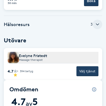
Boka
30 min
Fransk manikyr
Fransrengöring
Hälsoresurs
3
Frekvensterapi
Utövare
Friskvård
Evelyne Fristedt
Friskvårdsmassage
Massage therapist
Frisör
4.7
Välj tjänst
394
betyg
Funktionsanalys
Omdömen
Färgning
4.7
5
av