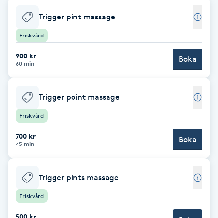
Fotsvamp
Trigger pint massage
Friskvård
Fotvård
900 kr
Boka
Fransar
60 min
Fransborttagning
Trigger point massage
Friskvård
Fransfärgning
700 kr
Boka
45 min
Fransförlängning
Fransförlängning Megavolym
Trigger pints massage
Friskvård
Fransförlängning Volym
500 kr