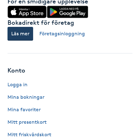
För en smidigare upplevelse
Kosmetisk tatuering
Bokadirekt för företag
Kostrådgivning
Läs mer
Företagsinloggning
Kroppsinpackning
Kroppspeeling
Konto
Käkledsbehandling
Logga in
Kärlbehandling
Mina bokningar
L
Mina favoriter
Laserbehandling
Mitt presentkort
Mitt friskvårdskort
Lashlift Keratin