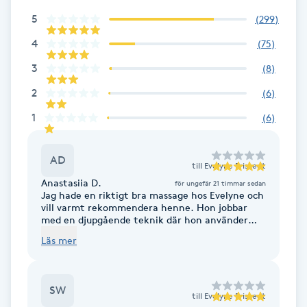
Föning
5
(
299
)
G
4
(
75
)
3
Gel naglar
(
8
)
2
(
6
)
Gelenaglar
1
(
6
)
Gellack
AD
till
Evelyne Fristedt
Anastasiia D.
Gellack med förstärkning
för ungefär 21 timmar sedan
Jag hade en riktigt bra massage hos Evelyne och
vill varmt rekommendera henne. Hon jobbar
med en djupgående teknik där hon använder
Gravidmassage
inte bara händerna utan även underarmen, från
Läs mer
handleden ända till armbågen, vilket gör
trycket ovanligt effektivt. Eftersom jag jobbar
Gravidyoga
mycket vid dator har jag ständigt spänningar i
nacken, vilket ofta ger mig huvudvärk. Redan
SW
efter första gången kändes det som om axlarna
till
Evelyne Fristedt
Gruppträning
släppte helt och huvudvärken lättade markant –