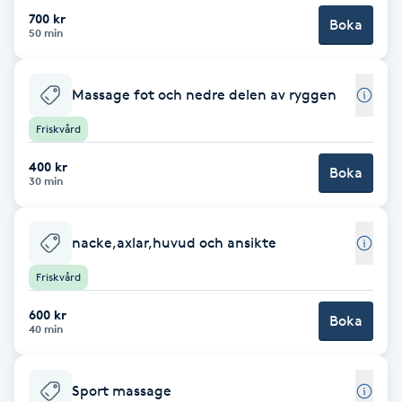
Cryoterapi
700 kr
Boka
D
50 min
Damklippning
Massage fot och nedre delen av ryggen
Dermapen
Friskvård
400 kr
Boka
Diamantslipning
30 min
E
nacke,axlar,huvud och ansikte
Enzympeeling
Friskvård
Extensions
600 kr
Boka
40 min
Extensions borttagning
Sport massage
Eyeliner-tatuering