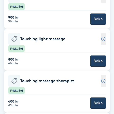
Friskvård
F
900 kr
Boka
Face framing
50 min
Faceliftmassage
Touching light massage
Fet hårbotten
Friskvård
800 kr
Boka
Fettreducering
60 min
Fibromassage
Touching massage therapist
Fillers
Friskvård
600 kr
Boka
Fotmassage
45 min