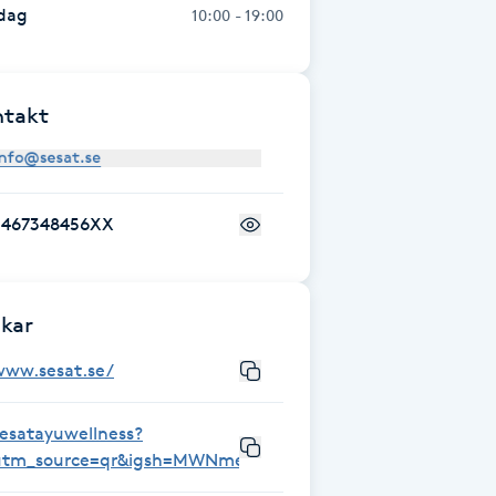
dag
10:00 - 19:00
ntakt
+467348456XX
kar
www.sesat.se/
sesatayuwellness?
utm_source=qr&igsh=MWNmeHg1dW9sMnhwdA==