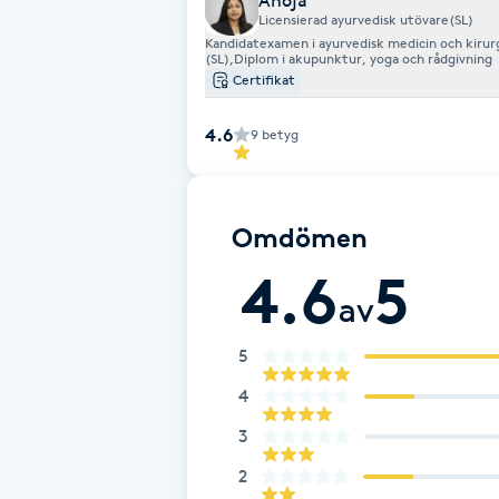
Anoja
Eyeliner-tatuering
Licensierad ayurvedisk utövare(SL)
F
Kandidatexamen i ayurvedisk medicin och kirur
(SL),Diplom i akupunktur, yoga och rådgivning
Certifikat
Face framing
4.6
9
betyg
Faceliftmassage
Fet hårbotten
Omdömen
4.6
5
Fettreducering
av
Fibromassage
5
4
Fillers
3
Fotmassage
2