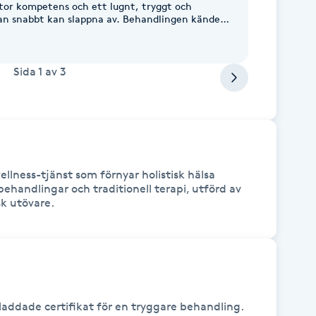
stor kompetens och ett lugnt, tryggt och
an slappna av. Behandlingen kändes
ssad efter mig, med en bra balans mellan
oment. Det märks att det finns både
åelse för ayurveda bakom arbetet.
Sida
1
av
3
lness-tjänst som förnyar holistisk hälsa 
handlingar och traditionell terapi, utförd av 
sk utövare.
addade certifikat för en tryggare behandling.