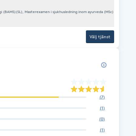
gi (BAMS)(SL), Masterexamen i sjukhusledning inom ayurveda (MSc)
Välj tjänst
(
7
)
(
1
)
(
0
)
(
1
)