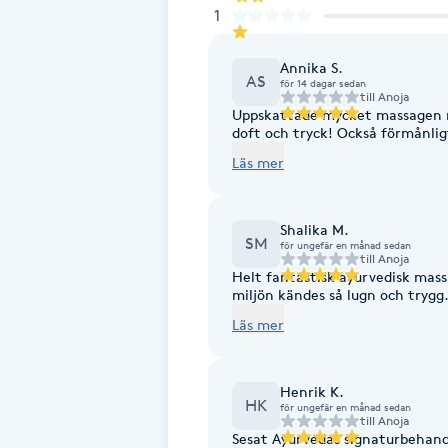
1
Fotsvamp
Annika S.
AS
Fotvård
för 14 dagar sedan
till
Anoja
Uppskattade mycket massagen 
doft och tryck! Också förmånlig
Fransar
Läs mer
Fransborttagning
Shalika M.
SM
för ungefär en månad sedan
Fransfärgning
till
Anoja
Helt fantastisk ayurvedisk mass
miljön kändes så lugn och trygg
Fransförlängning
Läs mer
Fransförlängning Megavolym
Henrik K.
HK
för ungefär en månad sedan
Fransförlängning Volym
till
Anoja
Sesat Ayurvedas signaturbehandl