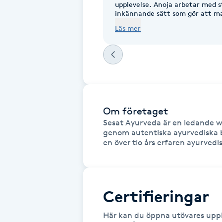
upplevelse. Anoja arbetar med 
Fransk manikyr
inkännande sätt som gör att man snabbt k
väl genomförd och tydligt anpa
Läs mer
avslappning och djupverkande m
erfarenhet och en genuin först
Fransrengöring
Frekvensterapi
Friskvård
Om företaget
Sesat Ayurveda är en ledande wel
Friskvårdsmassage
genom autentiska ayurvediska be
en över tio års erfaren ayurvedi
Frisör
Funktionsanalys
Certifieringar
Färgning
Här kan du öppna utövares uppl