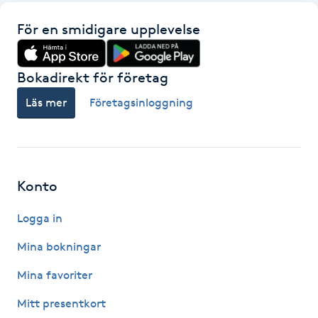
Hot Stone Massage
För en smidigare upplevelse
Hot yoga
Bokadirekt för företag
Hudföryngring
Läs mer
Företagsinloggning
Huduppstramning
Hudvård
Konto
Hyaluronsyra
Logga in
Mina bokningar
Hyperhidros
Mina favoriter
Hypnos
Mitt presentkort