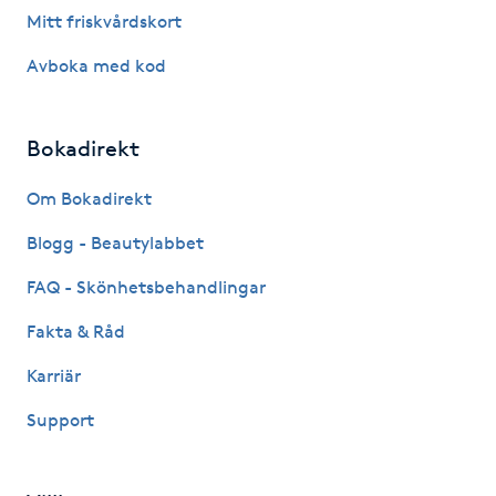
Hårborttagning
Mitt friskvårdskort
Avboka med kod
Hårbottenbehandling
Hårförlängning
Bokadirekt
Om Bokadirekt
Hårvård
Blogg - Beautylabbet
Hälsa
FAQ - Skönhetsbehandlingar
Hälsprickor
Fakta & Råd
I
Karriär
Idrottsmassage
Support
IPL