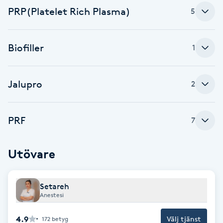
Cryoterapi
PRP(Platelet Rich Plasma)
5
D
Damklippning
Biofiller
1
Dermapen
Jalupro
2
Diamantslipning
E
PRF
7
Enzympeeling
Utövare
Extensions
Setareh
Extensions borttagning
Anestesi
4.9
Välj tjänst
172
betyg
Eyeliner-tatuering