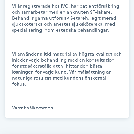
Vi är registrerade hos IVO, har patientförsäkring 
och samarbetar med en anknuten ST-läkare. 
Gua Sha-massage
Behandlingarna utförs av Setareh, legitimerad 
H
sjuksköterska och anestesisjuksköterska, med 
specialisering inom estetiska behandlingar.

Hatha Yoga
Headspa
Vi använder alltid material av högsta kvalitet och 
inleder varje behandling med en konsultation 
för att säkerställa att vi hittar den bästa 
Healing
lösningen för varje kund. Vår målsättning är 
naturliga resultat med kundens önskemål i 
fokus.

Herrklippning
HIFU
Hollywood Peel