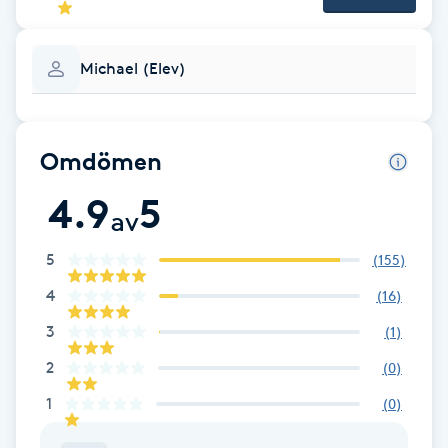
F
Michael (Elev)
Face framing
Faceliftmassage
Omdömen
Fet hårbotten
4.9
5
av
Fettreducering
5
(
155
)
4
(
16
)
Fibromassage
3
(
1
)
Fillers
2
(
0
)
1
(
0
)
Fotmassage