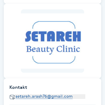
Fransk manikyr
Fransrengöring
Frekvensterapi
Friskvård
Friskvårdsmassage
Frisör
Funktionsanalys
Kontakt
Färgning