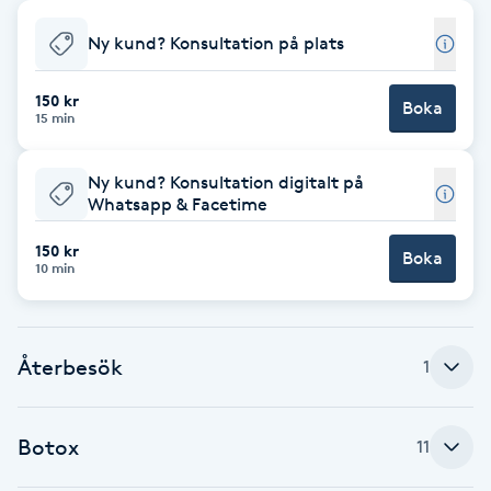
Babylights
Ny kund? Konsultation på plats
Balayage
150 kr
Boka
15 min
Bambumassage
Ny kund? Konsultation digitalt på
Whatsapp & Facetime
Barber
150 kr
Boka
10 min
Barnklippning
BIAB
Återbesök
1
Blowout
Botox
11
Bottenfärg