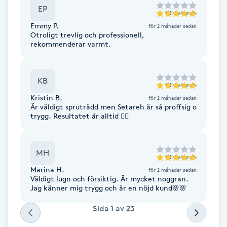
EP
Fotsvamp
till
Setareh
Emmy P.
för 2 månader sedan
Otroligt trevlig och professionell,
Fotvård
rekommenderar varmt.
Fransar
KB
till
Setareh
Fransborttagning
Kristin B.
för 2 månader sedan
Är väldigt spruträdd men Setareh är så proffsig o
trygg. Resultatet är alltid 👌🏼
Fransfärgning
Fransförlängning
MH
till
Setareh
Marina H.
för 2 månader sedan
Väldigt lugn och försiktig. Är mycket noggran.
Fransförlängning Megavolym
Jag känner mig trygg och är en nöjd kund🌸🌸
Sida
1
av
23
Fransförlängning Volym