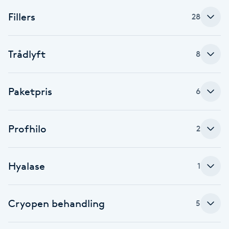
Fillers
28
Brynformning
Brynfärgning
Trådlyft
8
Brynplockning
Paketpris
6
Bröllopsuppsättning
C
Profhilo
2
Celluliter
Hyalase
1
Coachning
Cryopen behandling
Color correction
5