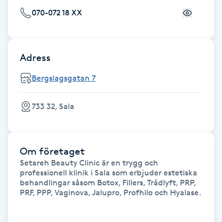
Föning
070-072 18 XX
G
Gel naglar
Adress
Gelenaglar
Bergslagsgatan 7
Gellack
733 32, Sala
Gellack med förstärkning
Om företaget
Gravidmassage
Setareh Beauty Clinic är en trygg och 
professionell klinik i Sala som erbjuder estetiska 
behandlingar såsom Botox, Fillers, Trådlyft, PRP, 
Gravidyoga
PRF, PPP, Vaginova, Jalupro, Profhilo och Hyalase.

Gruppträning