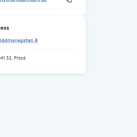
ess
Uddmansgatan 8
41 32, Piteå