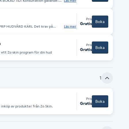
ultation gällande:
Läs mer
tation om det gått mer än 6 mån från
gars betänketid för behandling, så tid
ation.
Pris
Boka
Gratis
UDVÅRD KÄRL Det krav på
Läs mer
 NYBESÖK med 2 dagars betänketid för
fter denna konsultation.
n
Pris
Boka
Gratis
r ett Zo skin program för din hud
1
Pris
Boka
Gratis
id inköp av produkter från Zo Skin.