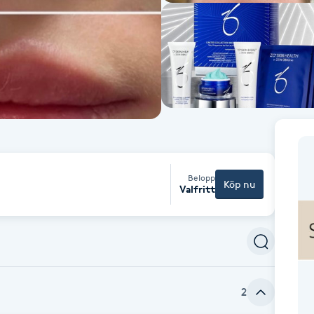
Belopp
Köp nu
Valfritt
2