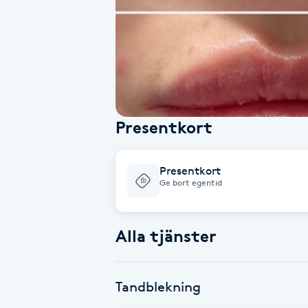
Alternativmedicin
Andningsmassage
Ansiktslyft utan kirurgi
Presentkort
Aromamassage
Ashtanga Yoga
Presentkort
Ge bort egentid
Ayurveda
Alla tjänster
Ayurvedisk Massage
Ansiktsbehandling djuprengörande
Tandblekning
B