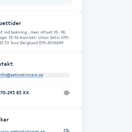
ettider
t vid bokning , men oftast 10 -18,
agar 10-16 kontakt: Lilian Setic 070-
82 33 Tova Berglund 070-6516699
ntakt
070-293 83 XX
kar
www.seticskincare.se