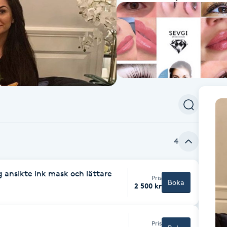
4
 ansikte ink mask och lättare
Pris
Boka
2 500 kr
Pris