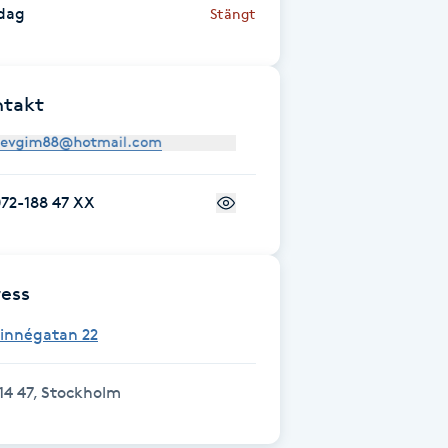
dag
Stängt
ntakt
72-188 47 XX
ess
Linnégatan 22
14 47, Stockholm