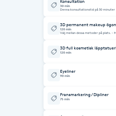
Konsultation
Cryoterapi
30 min
Denna konsultationstid på 30 minuter ä
D
funderingar kring behandlingar och vil
kommande behandling. Om behandling bokas i samband med konsultation
dras konultationsavgiften på 500kr av v
Damklippning
3D permanent makeup ögon
120 min
Välj mellan dessa metoder på plats. - Microblading 3D / hårstrå metod -
Powderbrows / puder bryn - Ombre brows / naturalg effekt av puder bryn -
Dermapen
Combo brows (strån & puder)
3D full kosmetisk läpptatuer
Diamantslipning
120 min
E
Eyeliner
Enzympeeling
90 min
Extensions
Fransmarkering / Dipliner
75 min
Extensions borttagning