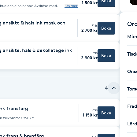
Boka
1 500 kr
 hud och dina behov. Avslutas med
Läs mer
 ansikte & hals ink mask och
Ord
Pris
Boka
2 700 kr
Mån
ansikte, hals & dekolletage ink
Pris
Tisd
Boka
2 900 kr
Ons
4
Tor
Fre
ink fransfärg
Pris
Boka
1 150 kr
n tillkommer 250kr!
Lör
ink frans & brynfärg