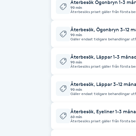
Eyeliner-tatuering
Återbesök Ögonbryn 1-3 må
90 min
F
Återbesöks priset gäller från första besöket hos SEVGI och fram max 3
månader från första dagen! Efter 3 mån
månader!
Face framing
Återbesök, Ögonbryn 3-12 
90 min
Gäller endast tidigare behandlingar ut
Faceliftmassage
12månader från första besöket! Efter 12
Återbesök, Läppar 1-3 måna
Fet hårbotten
90 min
Återbesöks priset gäller från första besöket hos SEVGI och fram max 3
månader från första dagen! Efter 3 mån
månader!
Fettreducering
Återbesök, Läppar 3-12 mån
90 min
Fibromassage
Gäller endast tidigare behandlingar ut
12månader från första besöket! Efter 12
Fillers
Återbesök, Eyeliner 1-3 mån
60 min
Återbesöks priset gäller från första besöket hos SEVGI och fram max 3
månader från första dagen! Efter 3 mån
Fotmassage
månader!