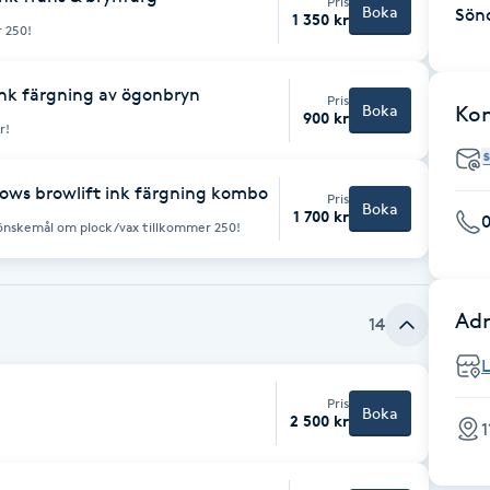
Pris
Boka
Sön
1 350 kr
 250!
ink färgning av ögonbryn
Pris
Boka
Ko
900 kr
r!
rows browlift ink färgning kombo
Pris
Boka
1 700 kr
0
d önskemål om plock/vax tillkommer 250!
Adr
14
Pris
Boka
2 500 kr
1