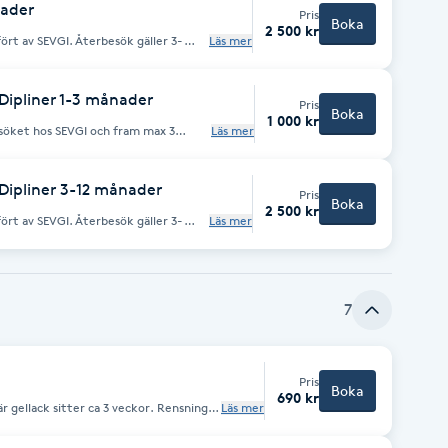
nader
Pris
Boka
2 500 kr
fört av SEVGI. Återbesök gäller 3-
Läs mer
 månader blir det fullt pris.
Dipliner 1-3 månader
Pris
Boka
1 000 kr
Läs mer
ader från första besöket gäller 3-12
Dipliner 3-12 månader
Pris
Boka
2 500 kr
fört av SEVGI. Återbesök gäller 3-
Läs mer
 månader blir det fullt pris.
7
Pris
Boka
690 kr
är gellack sitter ca 3 veckor. Rensning
Läs mer
ingår.