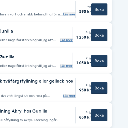
Pris
Boka
590 kr
 ha en kort och snabb behandling för att
Läs mer
h formning av naglarna. Avslutas med
unilla
Pris
Boka
1 250 kr
ller nagelförstärkning vill jag att
Läs mer
r jag vackra, naturtrogna och hållbara
nd känner dig nöjd och glad efter en
ändliga färger att välja emellan. Du
ent. I det franska så har jag olika
Gunilla
Pris
white. jag har även färgad akryl med
Boka
1 050 kr
 helt transparent akryl som ger dig den
ller nagelförstärkning vill jag att
Läs mer
rs utväxt är
r jag vackra, naturtrogna och hållbara
nd känner dig nöjd och glad efter en
ändliga färger att välja emellan. Du
 tvåfärgsfyllning eller gellack hos
ent. I det franska så har jag olika
Pris
white. jag har även färgad akryl med
Boka
 helt transparent akryl som ger dig den
950 kr
rs utväxt är
 dvs vitt längst ut och rosa på
Läs mer
glitter eller gellack valet är ditt.
lning Akryl hos Gunilla
Pris
Boka
850 kr
ll påfyllning av akryl. Lackning ingår.