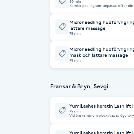
60 min
Kemisk peeling som anpassas efter din
lugnande mask och lättare massage
Babylights
Microneedling hudföryngring
lättare massage
Balayage
75 min
Bambumassage
Microneedling hudföryngring 
mask och lättare massage
75 min
Barber
Barnklippning
Fransar & Bryn, Sevgi
BIAB
YumiLashes keratin Lashlift 
75 min
Blowout
Vid önskemål om plock/vax av ögonbry
Bottenfärg
YumiLashes keratin Lashlift 