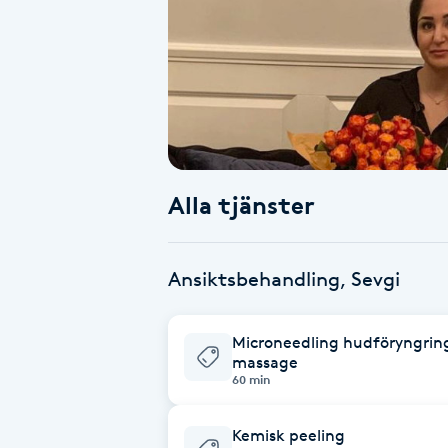
Alternativmedicin
Andningsmassage
Ansiktslyft utan kirurgi
Aromamassage
Alla tjänster
Ashtanga Yoga
Ansiktsbehandling, Sevgi
Ayurveda
Microneedling hudföryngring
Ayurvedisk Massage
massage
60 min
Ansiktsbehandling djuprengörande
Kemisk peeling
B