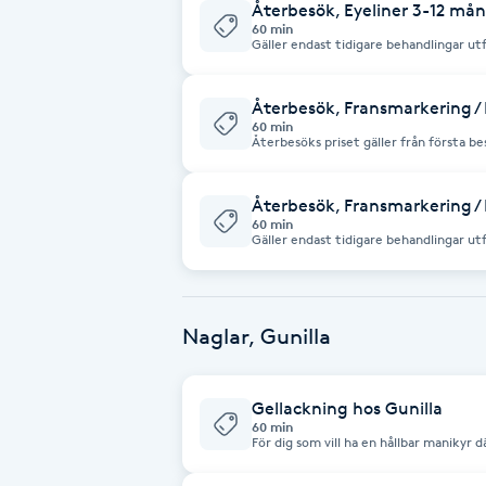
Återbesök, Eyeliner 3-12 må
Fotsvamp
60 min
Gäller endast tidigare behandlingar ut
12månader från första besöket! Efter 12
Fotvård
Återbesök, Fransmarkering / 
60 min
Återbesöks priset gäller från första besöket hos SEVGI och fram max 3
Fransar
månader från första dagen! Efter 3 mån
månader!
Återbesök, Fransmarkering / 
Fransborttagning
60 min
Gäller endast tidigare behandlingar ut
12månader från första besöket! Efter 12
Fransfärgning
Fransförlängning
Naglar, Gunilla
Fransförlängning Megavolym
Gellackning hos Gunilla
60 min
För dig som vill ha en hållbar manikyr d
Fransförlängning Volym
och puts runt nagelbandet och gellack 