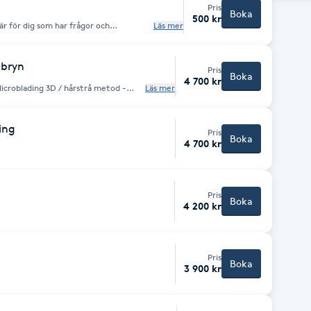
Pris
Boka
500 kr
r för dig som har frågor och
Läs mer
l tex rådgöra färg, form mm inför en
id behandlingstillfället.
bryn
Pris
Boka
4 700 kr
Läs mer
ing
Pris
Boka
4 700 kr
Pris
Boka
4 200 kr
Pris
Boka
3 900 kr