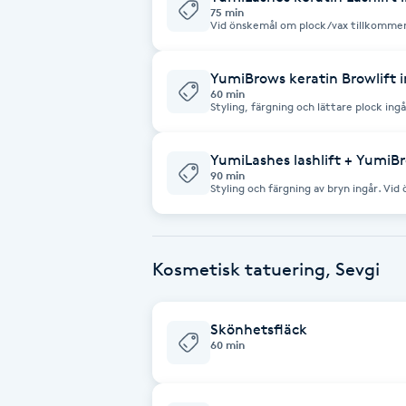
75 min
Vid önskemål om plock/vax tillkommer
Brynformning
YumiBrows keratin Browlift 
Brynfärgning
60 min
Styling, färgning och lättare plock ingå
Brynplockning
YumiLashes lashlift + YumiB
90 min
Styling och färgning av bryn ingår. Vi
Bröllopsuppsättning
C
Celluliter
Kosmetisk tatuering, Sevgi
Coachning
Skönhetsfläck
60 min
Color correction