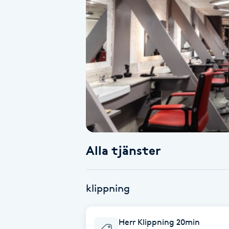
Alternativmedicin
Andningsmassage
Ansiktslyft utan kirurgi
Aromamassage
Ashtanga Yoga
Alla tjänster
Ayurveda
Ayurvedisk Massage
klippning
Ansiktsbehandling djuprengörande
Herr Klippning 20min
B