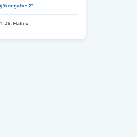
Djäknegatan 22
11 35, Malmö