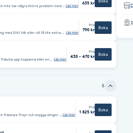
Boka
635 kr
ch inte har några större problem med
Läs mer
nygg klippning och styling.
2
Pris
Boka
790 kr
g med Ditt hår eller vill få lite extra
Läs mer
tt hår. Behöver Din huvudbotten eller
ckså.
Pris
Boka
430 - 470 kr
 fräscha upp topparna eller en
Läs mer
 snygga till. Givetvis kommer Du
5
Pris
Boka
1 825 kr
 en fräckare frisyr och snygga slingor i
Läs mer
ing