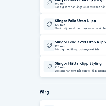
Cryoterapi
160 min
För dig som har långt eller mycket hår o
D
nyanser och en fräck frisyr.
Slingor Folie Utan Klipp
Damklippning
120 min
Du är nöjd med din frisyr men du vill få 
Dermapen
Slingor Folie X-tid Utan Klipp
120 min
Diamantslipning
För dig med långt och mycket hår
E
Slingor Hätta Klipp Styling
Enzympeeling
120 min
Du som har kort hår och vill få klassisk
Extensions
färg
Extensions borttagning