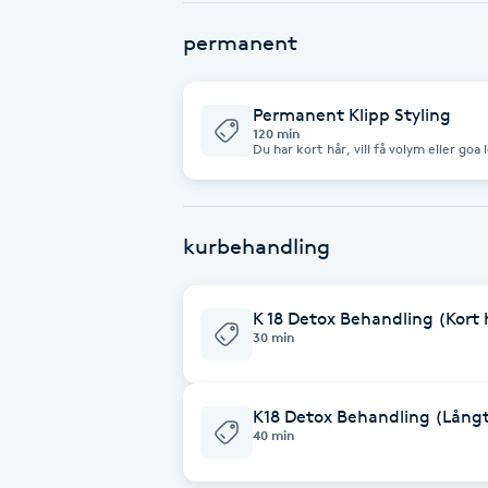
Fotsvamp
permanent
Fotvård
Permanent Klipp Styling
120 min
Du har kort hår, vill få volym eller goa 
Fransar
Fransborttagning
kurbehandling
Fransfärgning
K 18 Detox Behandling (Kort 
Fransförlängning
30 min
Fransförlängning Megavolym
K18 Detox Behandling (Långt
40 min
Fransförlängning Volym