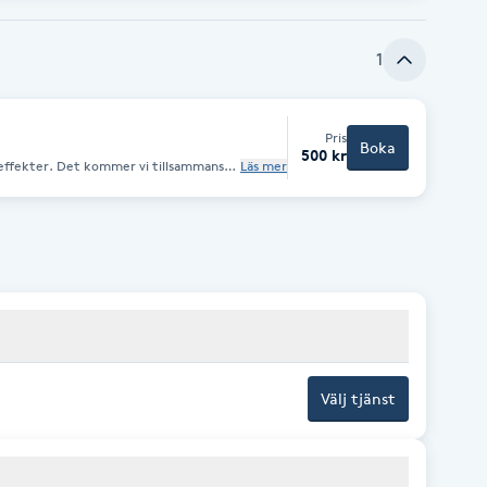
1
Pris
Boka
500 kr
r effekter. Det kommer vi tillsammans
Läs mer
onsultation. Kostnad 500 kr tas bort
handling.
Välj tjänst