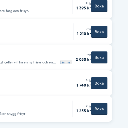
Pris
Boka
1 395 kr
are färg och frisyr.
Pris
Boka
1 210 kr
Pris
Boka
2 050 kr
t),eller vill ha en ny frisyr och en
Läs mer
Pris
Boka
1 740 kr
Pris
Boka
1 255 kr
å en snygg frisyr