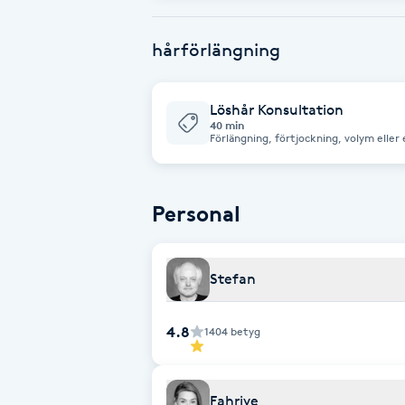
Fransk manikyr
hårförlängning
Fransrengöring
Löshår Konsultation
Frekvensterapi
40 min
Förlängning, förtjockning, volym elle
fram till under vår 40 minuter långa k
från behandlings summan vid bokad be
Friskvård
Personal
Friskvårdsmassage
Frisör
Stefan
Funktionsanalys
4.8
1404
betyg
Färgning
Fahriye