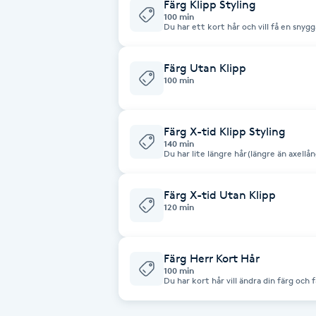
Eyeliner-tatuering
Färg Klipp Styling
100 min
F
Du har ett kort hår och vill få en snygg
Face framing
Färg Utan Klipp
100 min
Faceliftmassage
Färg X-tid Klipp Styling
Fet hårbotten
140 min
Du har lite längre hår(längre än axellång
kreativ färgning med olika nyanser.
Fettreducering
Färg X-tid Utan Klipp
120 min
Fibromassage
Fillers
Färg Herr Kort Hår
100 min
Du har kort hår vill ändra din färg och f
Fotmassage