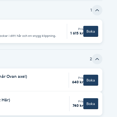
1
Pris
Boka
1 615 kr
lockar i ditt hår och en snygg klippning.
2
hår Ovan axel)
Pris
Boka
640 kr
 Hår)
Pris
Boka
740 kr