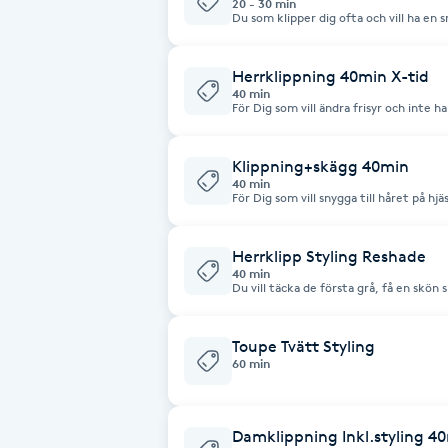
20 - 30 min
Du som klipper dig ofta och vill ha en
större förändring av frisyren. Givetv
Babylights
Herrklippning 40min X-tid
40 min
Balayage
För Dig som vill ändra frisyr och inte h
avkopplande shamponering ingår.
Bambumassage
Klippning+skägg 40min
40 min
För Dig som vill snygga till håret på hjä
Barber
Herrklipp Styling Reshade
Barnklippning
40 min
Du vill täcka de första grå, få en skö
BIAB
Toupe Tvätt Styling
60 min
Blowout
Bottenfärg
Damklippning Inkl.styling 4