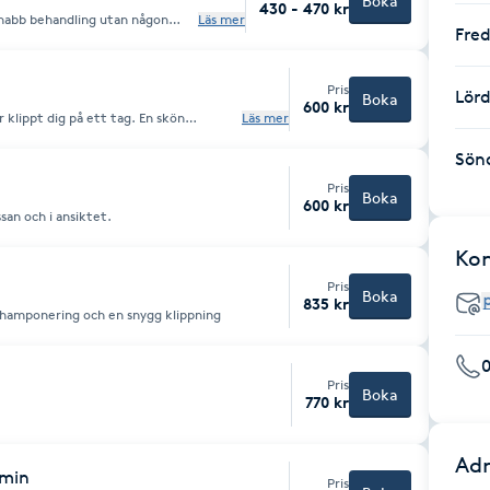
Boka
430 - 470 kr
 snabb behandling utan någon
Läs mer
Fre
is kommer Du med nytvättat hår!
Pris
Lör
Boka
600 kr
ar klippt dig på ett tag. En skön
Läs mer
Sön
Pris
Boka
600 kr
ssan och i ansiktet.
Ko
Pris
Boka
835 kr
n shamponering och en snygg klippning
Pris
Boka
770 kr
Adr
0min
Pris