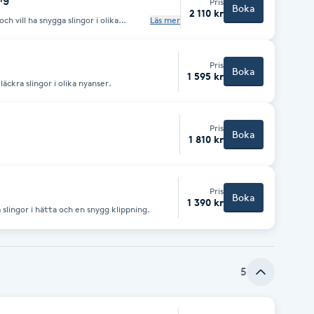
Pris
Boka
2 110 kr
ch vill ha snygga slingor i olika
Läs mer
Pris
Boka
1 595 kr
läckra slingor i olika nyanser.
Pris
Boka
1 810 kr
Pris
Boka
1 390 kr
a slingor i hätta och en snygg klippning.
5