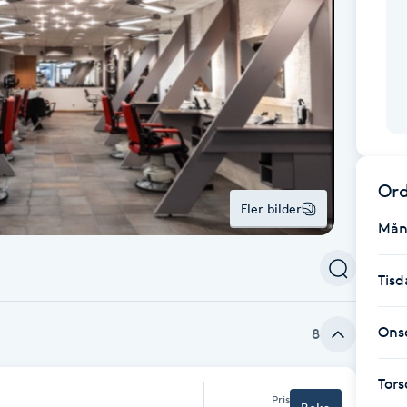
Ord
Fler bilder
Mån
Tisd
Ons
8
Tor
Pris