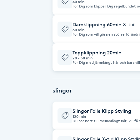
40 min
För Dig som klipper Dig regelbundet o
Ditt hår.Du får en skön shamponering,s
Brynformning
Damklippning 60min X-tid
60 min
Brynfärgning
För Dig som vill göra en större förändrin
omsorg. Vi har mera tid för Dig och Di
Ditt hår en kur,så hinner vi med det o
Brynplockning
Toppklippning 20min
20 - 30 min
För Dig med jämnlångt hår och bara vill
Bröllopsuppsättning
kort uppklippt [killfrisyr] som Du vill
med nytvättat hår!
C
slingor
Celluliter
Coachning
Slingor Folie Klipp Styling
120 min
Du har kort till mellanlångt hår, vill få
olika nyanser.
Color correction
Slingor Folie X-tid Klipp Styl