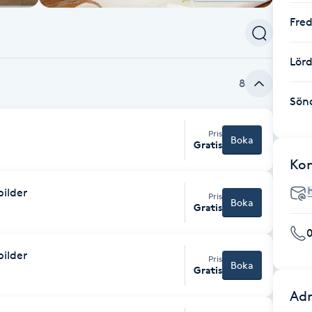
Fre
Lör
8
Sön
Pris
Boka
Gratis
Ko
bilder
Pris
Boka
Gratis
bilder
Pris
Boka
Gratis
Adr