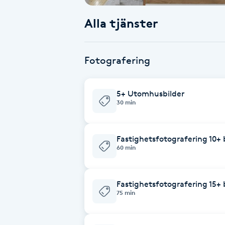
Alla tjänster
Babylights
Balayage
Fotografering
Bambumassage
5+ Utomhusbilder
30 min
Barber
Barnklippning
Fastighetsfotografering 10+ 
60 min
BIAB
Fastighetsfotografering 15+ 
Blowout
75 min
Bottenfärg