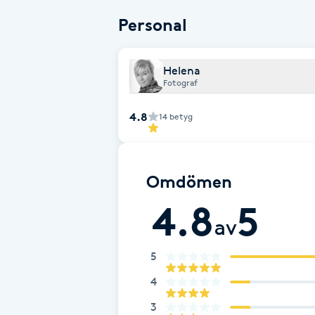
Cryoterapi
Personal
D
Damklippning
Helena
Fotograf
Dermapen
4.8
14
betyg
Diamantslipning
E
Omdömen
Enzympeeling
4.8
5
av
Extensions
5
Extensions borttagning
4
3