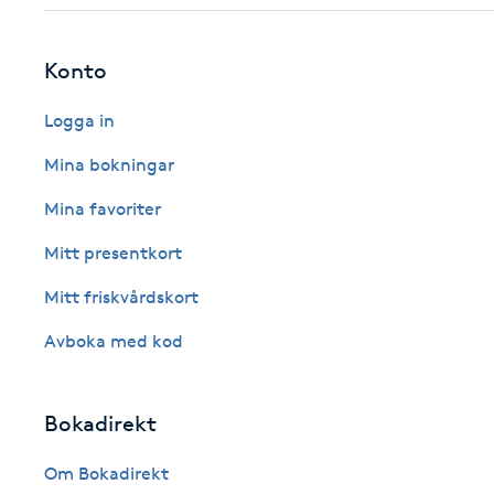
Fransk manikyr
Konto
Fransrengöring
Logga in
Frekvensterapi
Mina bokningar
Mina favoriter
Friskvård
Mitt presentkort
Friskvårdsmassage
Mitt friskvårdskort
Frisör
Avboka med kod
Funktionsanalys
Bokadirekt
Färgning
Om Bokadirekt