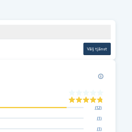
Välj tjänst
(
12
)
(
1
)
(
1
)