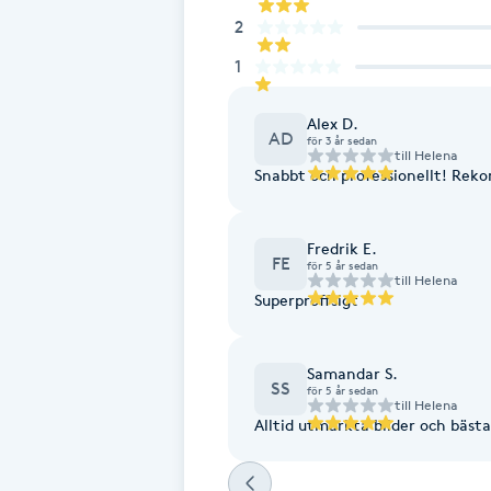
Eyeliner-tatuering
2
F
1
Face framing
Alex D.
AD
för 3 år sedan
Faceliftmassage
till
Helena
Snabbt och professionellt! Rek
Fet hårbotten
Fredrik E.
FE
för 5 år sedan
Fettreducering
till
Helena
Superproffsigt
Fibromassage
Samandar S.
SS
för 5 år sedan
Fillers
till
Helena
Alltid utmärkta bilder och bäs
Fotmassage