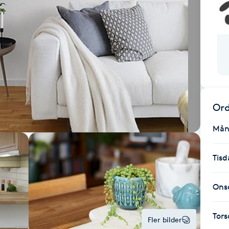
Ord
Mån
Tisd
Ons
Tor
Fler bilder