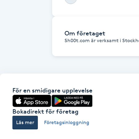
Fotsvamp
Fotvård
Om företaget
Sh00t.com är verksamt i Stockh
Fransar
Fransborttagning
Fransfärgning
För en smidigare upplevelse
Fransförlängning
Bokadirekt för företag
Fransförlängning Megavolym
Läs mer
Företagsinloggning
Fransförlängning Volym