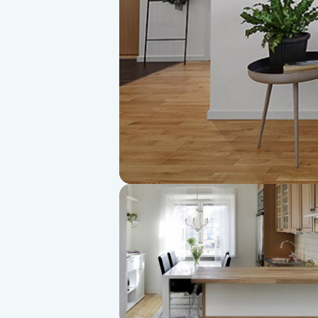
Alternativmedicin
Andningsmassage
Ansiktslyft utan kirurgi
Aromamassage
Ashtanga Yoga
Ayurveda
Ayurvedisk Massage
Ansiktsbehandling djuprengörande
B