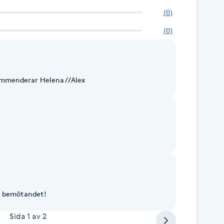
(
0
)
(
0
)
ommenderar Helena //Alex
ta bemötandet!
Sida
1
av
2