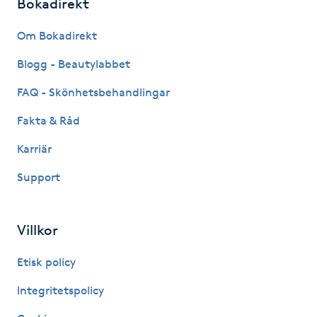
Bokadirekt
IPL hårborttagning
Om Bokadirekt
Blogg - Beautylabbet
IR-massage
J
FAQ - Skönhetsbehandlingar
Fakta & Råd
Japansk massage
K
Karriär
Support
K18
Katun fransar
Villkor
Kemisk peeling
Etisk policy
Integritetspolicy
Keratinbehandling