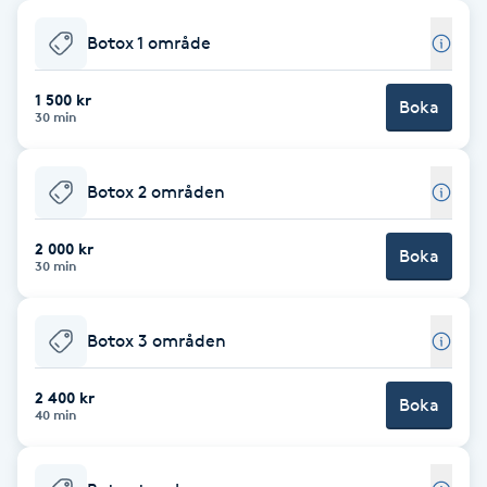
Babylights
Botox 1 område
Balayage
1 500 kr
Boka
30 min
Bambumassage
Botox 2 områden
Barber
2 000 kr
Boka
30 min
Barnklippning
Botox 3 områden
BIAB
2 400 kr
Blowout
Boka
40 min
Bottenfärg