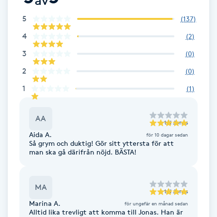
Fotsvamp
5
(
137
)
4
(
2
)
Fotvård
3
(
0
)
Fransar
2
(
0
)
1
(
1
)
Fransborttagning
Fransfärgning
AA
till
Jonas
Aida A.
för 10 dagar sedan
Så grym och duktig! Gör sitt yttersta för att
Fransförlängning
man ska gå därifrån nöjd. BÄSTA!
Fransförlängning Megavolym
MA
till
Jonas
Fransförlängning Volym
Marina A.
för ungefär en månad sedan
Alltid lika trevligt att komma till Jonas. Han är