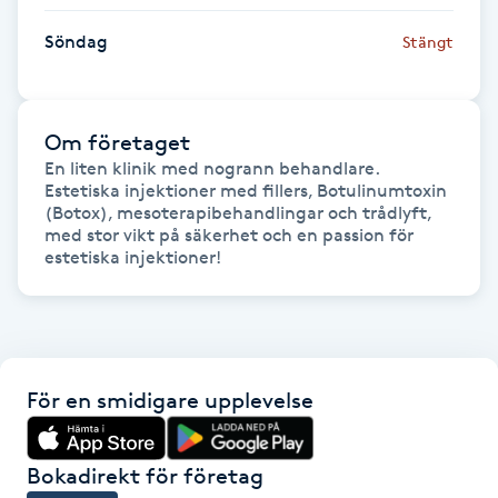
Hot Stone Massage
Söndag
Stängt
Hot yoga
Hudföryngring
Om företaget
En liten klinik med nogrann behandlare. 
Estetiska injektioner med fillers, Botulinumtoxin 
Huduppstramning
(Botox), mesoterapibehandlingar och trådlyft, 
med stor vikt på säkerhet och en passion för 
estetiska injektioner!
Hudvård
Hyaluronsyra
Hyperhidros
För en smidigare upplevelse
Hypnos
Bokadirekt för företag