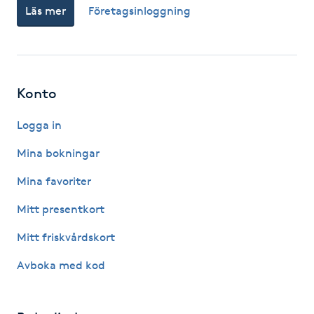
Hårborttagning
Läs mer
Företagsinloggning
Hårbottenbehandling
Hårförlängning
Konto
Logga in
Hårvård
Mina bokningar
Hälsa
Mina favoriter
Hälsprickor
Mitt presentkort
I
Mitt friskvårdskort
Idrottsmassage
Avboka med kod
IPL