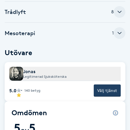
F
Trådlyft
8
Face framing
Mesoterapi
1
Faceliftmassage
Utövare
Fet hårbotten
Fettreducering
Jonas
Legitimerad Sjuksköterska
Fibromassage
5.0
Välj tjänst
140
betyg
Fillers
Omdömen
Fotmassage
5
5
av