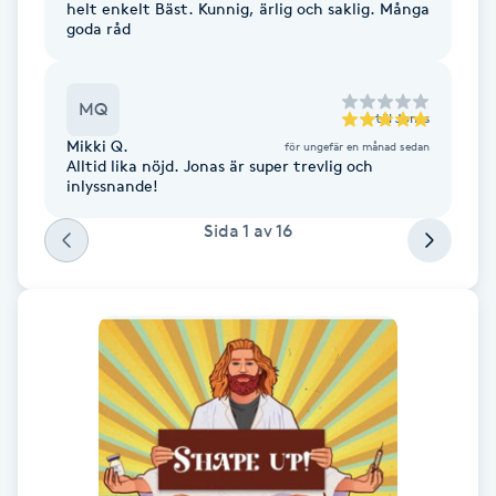
helt enkelt Bäst. Kunnig, ärlig och saklig. Många
Fransk manikyr
goda råd
Fransrengöring
MQ
till
Jonas
Frekvensterapi
Mikki Q.
för ungefär en månad sedan
Alltid lika nöjd. Jonas är super trevlig och
inlyssnande!
Friskvård
Sida
1
av
16
Friskvårdsmassage
Frisör
Funktionsanalys
Färgning