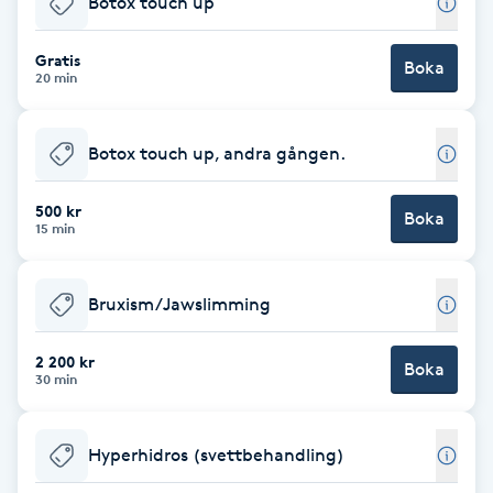
Botox touch up
Brynformning
Gratis
Boka
20 min
Brynfärgning
Botox touch up, andra gången.
Brynplockning
500 kr
Boka
Bröllopsuppsättning
15 min
C
Bruxism/Jawslimming
Celluliter
2 200 kr
Boka
Coachning
30 min
Color correction
Hyperhidros (svettbehandling)