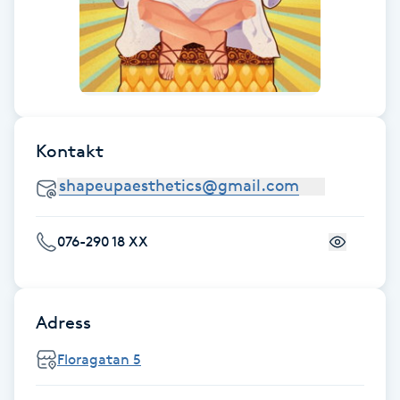
Föning
G
Gel naglar
Gelenaglar
Kontakt
Gellack
Gellack med förstärkning
076-290 18 XX
Gravidmassage
Adress
Gravidyoga
Floragatan 5
Gruppträning