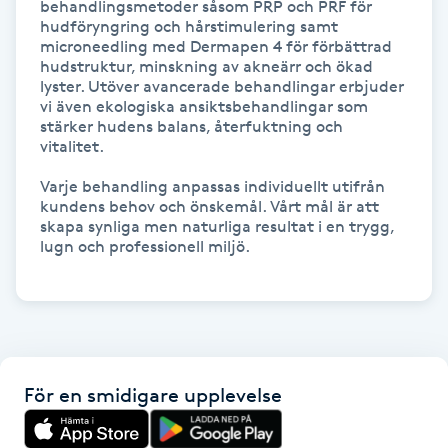
behandlingsmetoder såsom PRP och PRF för 
Föning
hudföryngring och hårstimulering samt 
microneedling med Dermapen 4 för förbättrad 
G
hudstruktur, minskning av akneärr och ökad 
lyster. Utöver avancerade behandlingar erbjuder 
Gel naglar
vi även ekologiska ansiktsbehandlingar som 
stärker hudens balans, återfuktning och 
vitalitet.

Gelenaglar
Varje behandling anpassas individuellt utifrån 
kundens behov och önskemål. Vårt mål är att 
Gellack
skapa synliga men naturliga resultat i en trygg, 
lugn och professionell miljö.

Gellack med förstärkning
Gravidmassage
Gravidyoga
För en smidigare upplevelse
Gruppträning