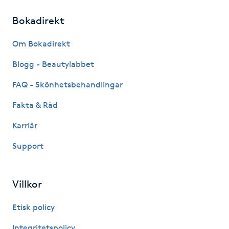
Hot Stone Massage
Bokadirekt
Hot yoga
Om Bokadirekt
Hudföryngring
Blogg - Beautylabbet
FAQ - Skönhetsbehandlingar
Huduppstramning
Fakta & Råd
Hudvård
Karriär
Support
Hyaluronsyra
Hyperhidros
Villkor
Hypnos
Etisk policy
Integritetspolicy