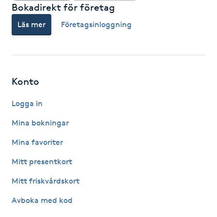
Bokadirekt för företag
Gua Sha-massage
Läs mer
Företagsinloggning
H
Hatha Yoga
Konto
Headspa
Logga in
Healing
Mina bokningar
Herrklippning
Mina favoriter
Mitt presentkort
HIFU
Mitt friskvårdskort
Hollywood Peel
Avboka med kod