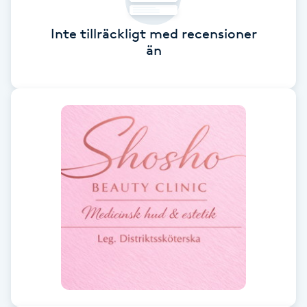
Cryoterapi
D
Inte tillräckligt med recensioner
än
Damklippning
Dermapen
Diamantslipning
E
Enzympeeling
Extensions
Extensions borttagning
Eyeliner-tatuering