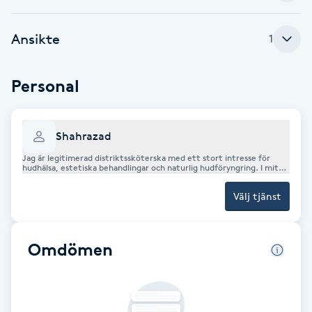
Brynformning
Ansikte
1
Brynfärgning
Personal
Brynplockning
Shahrazad
Bröllopsuppsättning
Jag är legitimerad distriktssköterska med ett stort intresse för
C
hudhälsa, estetiska behandlingar och naturlig hudföryngring. I mitt
arbete kombinerar jag medicinsk kompetens med ett estetiskt öga
för att kunna erbjuda trygga och individanpassade behandlingar. Jag
Välj tjänst
Celluliter
arbetar med PRP och PRF-behandlingar som stimulerar hudens och
hårets naturliga förnyelseprocesser samt bidrar till förbättrad
hudkvalitet och hårtillväxt. Jag utför även microneedling med
Dermapen 4 för att behandla exempelvis akneärr, fina linjer och
Coachning
ojämn hudstruktur. Utöver avancerade hudbehandlingar erbjuder
Omdömen
jag ekologiska ansiktsbehandlingar med fokus på hudens balans,
återfuktning och lyster. Mitt mål är att skapa naturliga resultat och
att varje kund ska känna sig trygg, väl omhändertagen och nöjd. Jag
Color correction
strävar alltid efter hög kvalitet, säkerhet och ett personligt
bemötande i varje behandling.