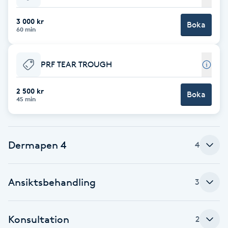
Babylights
3 000 kr
Boka
60 min
Balayage
PRF TEAR TROUGH
Bambumassage
2 500 kr
Boka
45 min
Barber
Barnklippning
Dermapen 4
4
BIAB
Ansiktsbehandling
3
Blowout
Bottenfärg
Konsultation
2