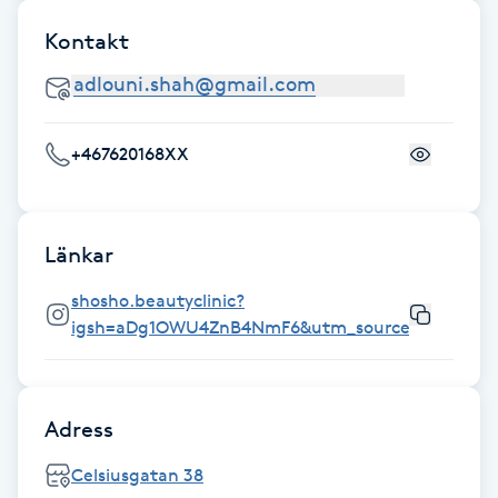
F
Kontakt
Face framing
Faceliftmassage
+467620168XX
Fet hårbotten
Länkar
Fettreducering
shosho.beautyclinic?
igsh=aDg1OWU4ZnB4NmF6&utm_source=qr
Fibromassage
Fillers
Adress
Fotmassage
Celsiusgatan 38