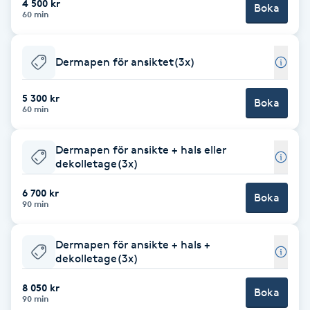
4 500 kr
Boka
60 min
Brynformning
Dermapen för ansiktet(3x)
Brynfärgning
5 300 kr
Brynplockning
Boka
60 min
Bröllopsuppsättning
Dermapen för ansikte + hals eller
C
dekolletage(3x)
6 700 kr
Celluliter
Boka
90 min
Coachning
Dermapen för ansikte + hals +
dekolletage(3x)
Color correction
8 050 kr
Boka
90 min