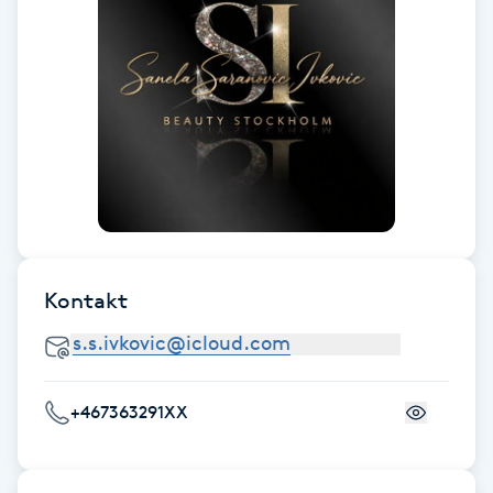
Fransk manikyr
Fransrengöring
Frekvensterapi
Friskvård
Friskvårdsmassage
Kontakt
Frisör
Funktionsanalys
+467363291XX
Färgning