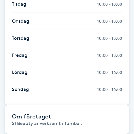
Tisdag
10:00 - 18:00
Gua Sha-massage
Onsdag
10:00 - 18:00
H
Hatha Yoga
Torsdag
10:00 - 18:00
Headspa
Fredag
10:00 - 18:00
Healing
Lördag
10:00 - 16:00
Herrklippning
Söndag
10:00 - 16:00
HIFU
Om företaget
Hollywood Peel
SI Beauty är verksamt i Tumba .