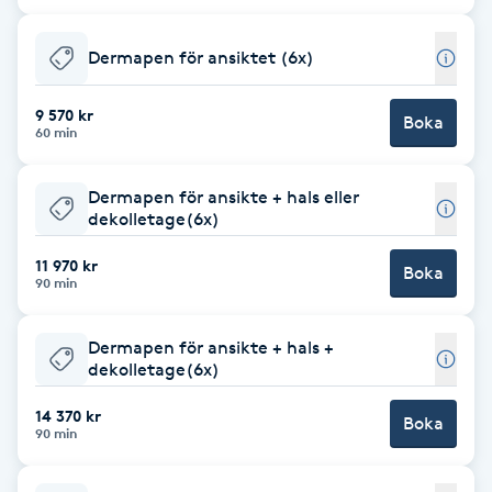
Cryoterapi
D
Dermapen för ansiktet (6x)
Damklippning
9 570 kr
Boka
60 min
Dermapen
Dermapen för ansikte + hals eller
Diamantslipning
dekolletage(6x)
E
11 970 kr
Boka
90 min
Enzympeeling
Dermapen för ansikte + hals +
Extensions
dekolletage(6x)
14 370 kr
Boka
Extensions borttagning
90 min
Eyeliner-tatuering