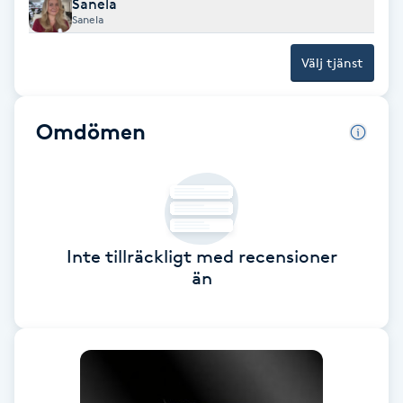
Sanela
Fotsvamp
Sanela
Välj tjänst
Fotvård
Fransar
Omdömen
Fransborttagning
Fransfärgning
Inte tillräckligt med recensioner
Fransförlängning
än
Fransförlängning Megavolym
Fransförlängning Volym