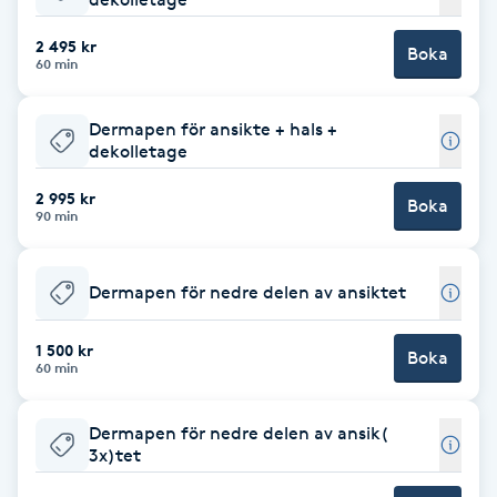
Babylights
2 495 kr
Boka
60 min
Balayage
Dermapen för ansikte + hals +
dekolletage
Bambumassage
2 995 kr
Boka
90 min
Barber
Barnklippning
Dermapen för nedre delen av ansiktet
BIAB
1 500 kr
Boka
60 min
Blowout
Dermapen för nedre delen av ansik(
3x)tet
Bottenfärg