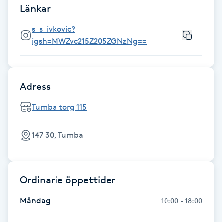
Länkar
Föning
G
s_s_ivkovic?
igsh=MWZvc215Z205ZGNzNg==
Gel naglar
Gelenaglar
Adress
Gellack
Tumba torg 115
Gellack med förstärkning
147 30, Tumba
Gravidmassage
Ordinarie öppettider
Gravidyoga
Måndag
10:00 - 18:00
Gruppträning