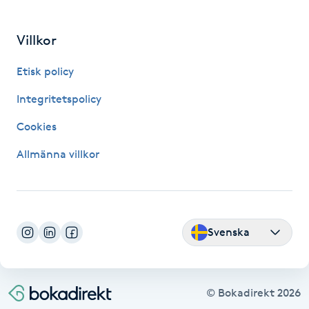
IPL hårborttagning
Villkor
IR-massage
Etisk policy
J
Integritetspolicy
Japansk massage
Cookies
K
Allmänna villkor
K18
Katun fransar
Svenska
Kemisk peeling
Keratinbehandling
© Bokadirekt
2026