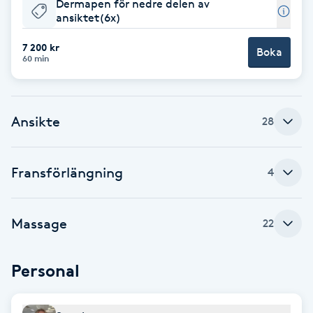
Dermapen för nedre delen av
ansiktet(6x)
F
7 200 kr
Boka
Face framing
60 min
Faceliftmassage
Ansikte
28
Fet hårbotten
Fettreducering
Fransförlängning
4
Fibromassage
Massage
22
Fillers
Personal
Fotmassage