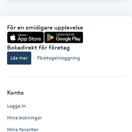
Hot Stone Massage
Hot yoga
För en smidigare upplevelse
Hudföryngring
Bokadirekt för företag
Huduppstramning
Läs mer
Företagsinloggning
Hudvård
Hyaluronsyra
Konto
Hyperhidros
Logga in
Mina bokningar
Hypnos
Mina favoriter