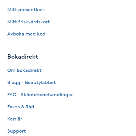
Hårborttagning
Mitt presentkort
Hårbottenbehandling
Mitt friskvårdskort
Avboka med kod
Hårförlängning
Hårvård
Bokadirekt
Om Bokadirekt
Hälsa
Blogg - Beautylabbet
Hälsprickor
FAQ - Skönhetsbehandlingar
I
Fakta & Råd
Idrottsmassage
Karriär
IPL
Support