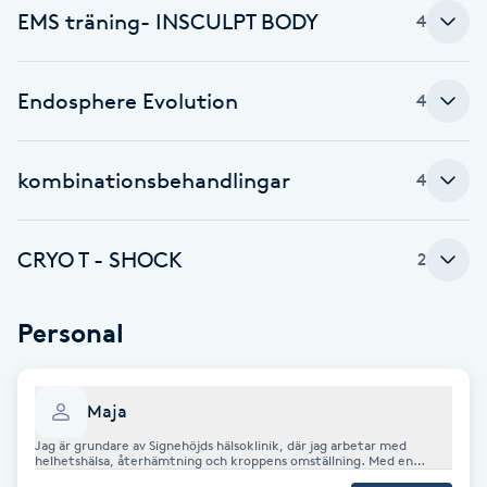
EMS träning- INSCULPT BODY
4
Brynformning
Endosphere Evolution
Brynfärgning
4
Brynplockning
kombinationsbehandlingar
4
Bröllopsuppsättning
C
CRYO T - SHOCK
2
Celluliter
Personal
Coachning
Maja
Color correction
Jag är grundare av Signehöjds hälsoklinik, där jag arbetar med
helhetshälsa, återhämtning och kroppens omställning. Med en
bakgrund som socionom samt vidareutbildningar inom