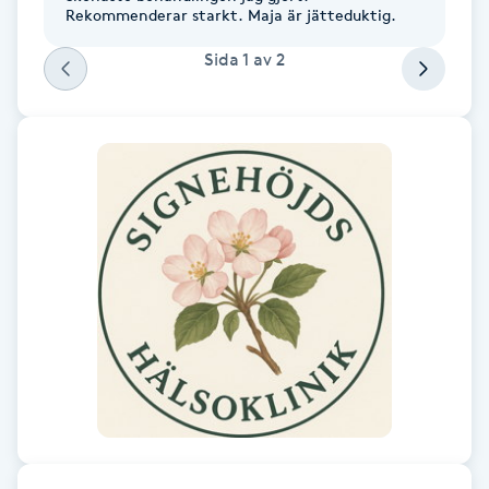
Rekommenderar starkt. Maja är jätteduktig.
Fotsvamp
Sida
1
av
2
Fotvård
Fransar
Fransborttagning
Fransfärgning
Fransförlängning
Fransförlängning Megavolym
Fransförlängning Volym