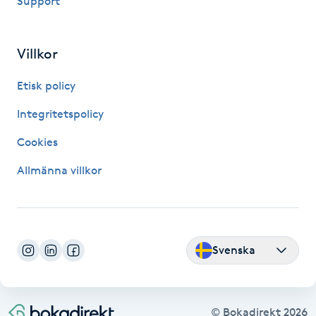
Support
IPL hårborttagning
Villkor
IR-massage
Etisk policy
J
Integritetspolicy
Japansk massage
Cookies
K
Allmänna villkor
K18
Katun fransar
Svenska
Kemisk peeling
Keratinbehandling
© Bokadirekt
2026