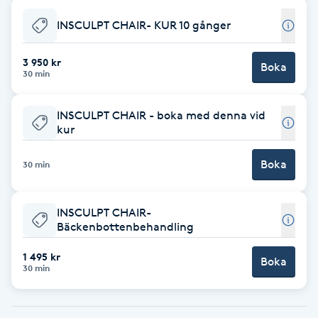
INSCULPT CHAIR- KUR 10 gånger
Babylights
3 950 kr
Balayage
Boka
30 min
Bambumassage
INSCULPT CHAIR - boka med denna vid
kur
Barber
Boka
30 min
Barnklippning
INSCULPT CHAIR-
BIAB
Bäckenbottenbehandling
1 495 kr
Boka
Blowout
30 min
Bottenfärg