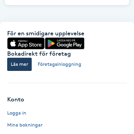
Hot Stone Massage
Hot yoga
För en smidigare upplevelse
Hudföryngring
Bokadirekt för företag
Huduppstramning
Läs mer
Företagsinloggning
Hudvård
Hyaluronsyra
Konto
Hyperhidros
Logga in
Hypnos
Mina bokningar