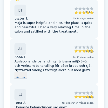
F
ET
till
Maja
Face framing
Eszter T.
för 14 dagar sedan
Maja is super helpful and nice, the place is quiet
and beautiful. I had a very relaxing time in the
salon and satified with the treatment.
Faceliftmassage
Fet hårbotten
AL
till
Maja
Anna L.
för 21 dagar sedan
Fettreducering
Avslappnande behandling i trivsam miljö Skön
och verksam behandling för både kropp och själ.
Nystartad salong i trevligt äldre hus med gratis
Fibromassage
parkering på gårdsplanen. Trivsam miljö, inredd
Läs mer
med harmoniska och vilsamma färger, lummigt
runt om, rofyllt. Fint tillfälle att återfinna
Fillers
balans och ge dig själv en stund av ro. Maja är
behaglig och uppmärksam. Hon känns både
LJ
genuin och go. Jag kände mig välkommen och
till
Maja
Fotmassage
fick massor av gott citronvatten efter
Lena J.
för ungefär en månad sedan
behandlingen. Rekommenderas varmt
Skönaste behandlingen jag gjort.