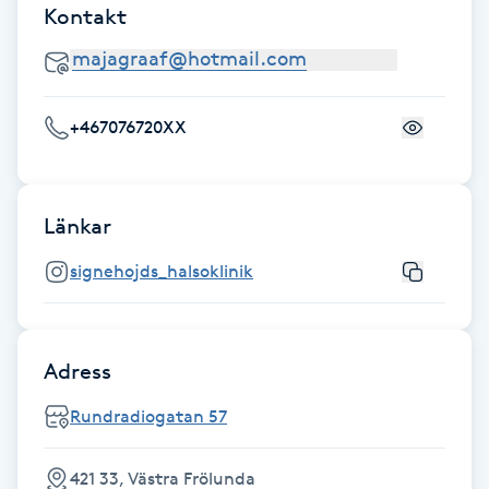
Kontakt
Fransk manikyr
Fransrengöring
+467076720XX
Frekvensterapi
Friskvård
Länkar
Friskvårdsmassage
signehojds_halsoklinik
Frisör
Adress
Funktionsanalys
Rundradiogatan 57
Färgning
421 33, Västra Frölunda