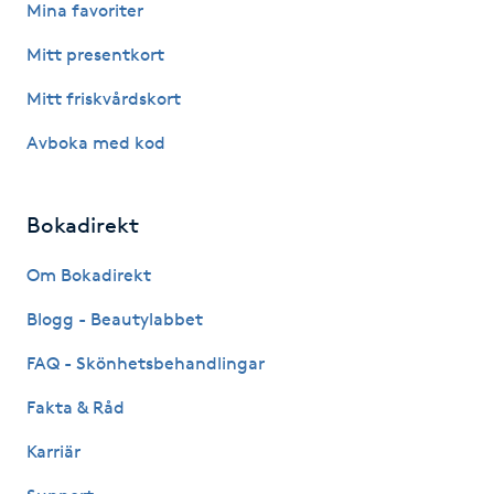
Mina favoriter
Hårborttagning
Mitt presentkort
Hårbottenbehandling
Mitt friskvårdskort
Hårförlängning
Avboka med kod
Hårvård
Bokadirekt
Hälsa
Om Bokadirekt
Blogg - Beautylabbet
Hälsprickor
I
FAQ - Skönhetsbehandlingar
Fakta & Råd
Idrottsmassage
Karriär
IPL