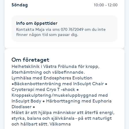
Söndag
10:00 - 12:00
Gua Sha-massage
H
Info om öppettider
Kontakta Maja via sms 070 7672049 om du inte
finner någon tid som passar dig.
Hatha Yoga
Headspa
Om företaget
Helhetsklinik i Västra Frölunda för kropp, 
Healing
återhämtning och välbefinnande.

Lymhälsa med Endospheres Evolution 
•Bäckenbottenträning med InSculpt Chair • 
Herrklippning
Cryoterapi med Cryo T -shock • 
Kroppsskulptering/muskeluppbyggnad med 
HIFU
InSculpt Body • Hårborttagning med Euphoria 
Diodlaser •

Målet är att hjälpa människor att återfå energi, 
Hollywood Peel
styrka, balans och självkänsla – på ett naturligt 
och hållbart sätt. Välkomna