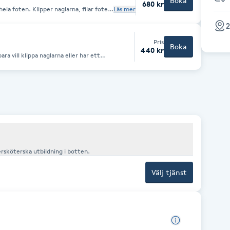
Boka
680 kr
arna, filar foten,
Läs mer
er, nageltrång, vårtor osv
2
Pris
Boka
440 kr
a vill klippa naglarna eller har ett
erapeut. Har även undersköterska utbildning i botten.
Välj tjänst