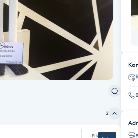
Ko
2
Adr
F
Pris