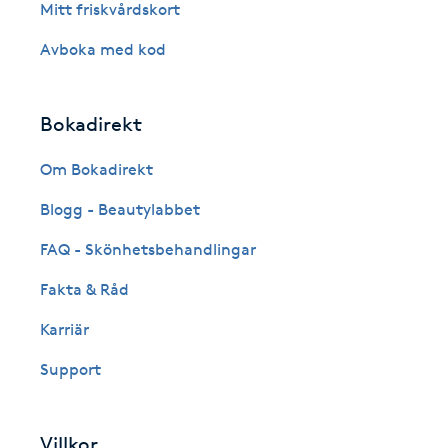
Mitt friskvårdskort
Fotsvamp
Avboka med kod
Fotvård
Bokadirekt
Fransar
Om Bokadirekt
Fransborttagning
Blogg - Beautylabbet
FAQ - Skönhetsbehandlingar
Fransfärgning
Fakta & Råd
Fransförlängning
Karriär
Fransförlängning Megavolym
Support
Fransförlängning Volym
Villkor