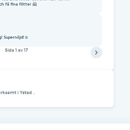
h få fina fötter 🤗
g! Supernöjd!☺️
Sida
1
av
17
erksamt i Ystad .