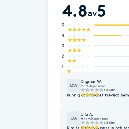
4.8
5
av
Brynformning
5
Brynfärgning
4
Brynplockning
3
2
Bröllopsuppsättning
1
C
Dagmar W.
Celluliter
DW
för 14 dagar sedan
till
Kim
Kunnig och mycket trevligt be
Coachning
Ulla A.
Color correction
UA
för 2 månader sedan
till
Kim
Kim är bra och lyssnar in och ser vad