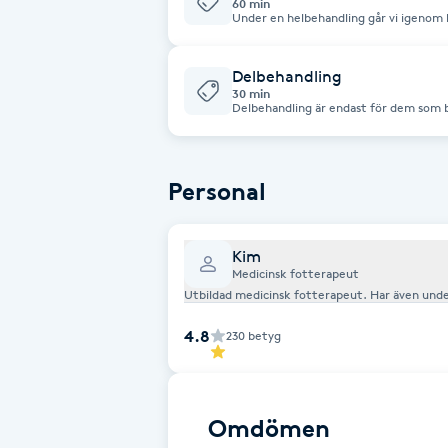
60 min
Under en helbehandling går vi igenom hela foten. Klipper nagl
tar bort eventuella liktorn, förhårdnad
Babylights
Delbehandling
30 min
Balayage
Delbehandling är endast för dem som bar
nageltrång.
Bambumassage
Personal
Barber
Kim
Barnklippning
Medicinsk fotterapeut
Utbildad medicinsk fott
BIAB
4.8
230
betyg
Blowout
Omdömen
Bottenfärg