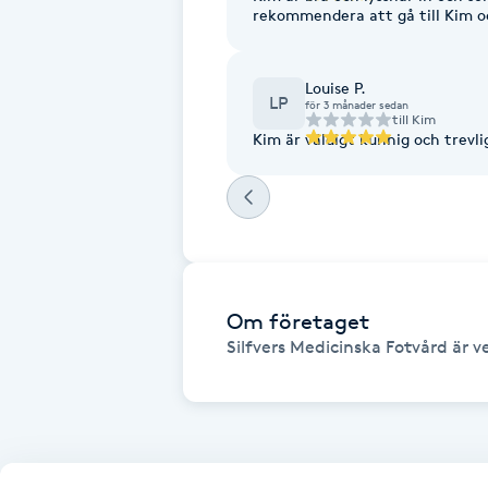
Cryoterapi
rekommendera att gå till Kim oc
D
Louise P.
Damklippning
LP
för 3 månader sedan
till
Kim
Kim är väldigt kunnig och trevli
Dermapen
Diamantslipning
E
Enzympeeling
Om företaget
Silfvers Medicinska Fotvård är v
Extensions
Extensions borttagning