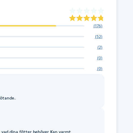
(
176
)
(
52
)
(
2
)
(
0
)
(
0
)
mötande.
 dina fötter behöver Kan varmt