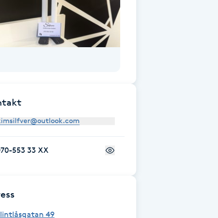
ntakt
070-553 33 XX
ess
lintlåsgatan 49