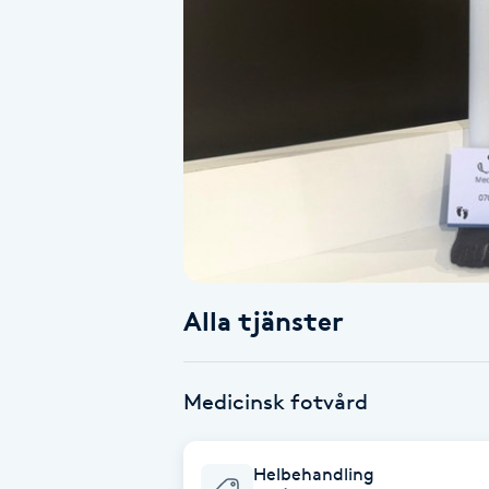
Alternativmedicin
Andningsmassage
Ansiktslyft utan kirurgi
Aromamassage
Ashtanga Yoga
Alla tjänster
Ayurveda
Ayurvedisk Massage
Medicinsk fotvård
Ansiktsbehandling djuprengörande
Helbehandling
B