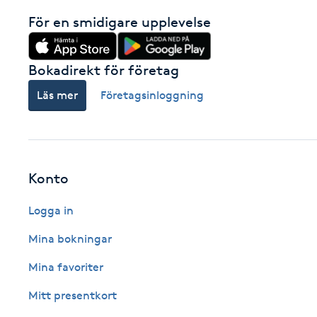
Eyeliner-tatuering
För en smidigare upplevelse
F
Face framing
Bokadirekt för företag
Läs mer
Företagsinloggning
Faceliftmassage
Fet hårbotten
Konto
Fettreducering
Logga in
Fibromassage
Mina bokningar
Fillers
Mina favoriter
Mitt presentkort
Fotmassage