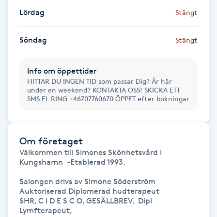
Lördag
Stängt
Kosmetisk tatuering
Söndag
Stängt
Kostrådgivning
Kroppsinpackning
Info om öppettider
HITTAR DU INGEN TID som passar Dig? Är här
under en weekend? KONTAKTA OSS! SKICKA ETT
Kroppspeeling
SMS EL RING +46707760670 ÖPPET efter bokningar
Käkledsbehandling
Om företaget
Kärlbehandling
Välkommen till Simones Skönhetsvård i 
Kungshamn  -Etablerad 1993.

L
Salongen drivs av Simone Söderström 

Laserbehandling
Auktoriserad Diplomerad hudterapeut 

SHR, C I D E S C O, GESÄLLBREV,  Dipl 
Lymfterapeut, 

Lashlift Keratin