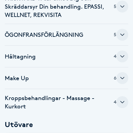
Skräddarsyr Din behandling. EPASSI,
Föning
5
WELLNET, REKVISITA
G
Gel naglar
ÖGONFRANSFÖRLÄNGNING
5
Gelenaglar
Håltagning
4
Gellack
Make Up
6
Gellack med förstärkning
Gravidmassage
Kroppsbehandlingar - Massage -
4
Kurkort
Gravidyoga
Utövare
Gruppträning