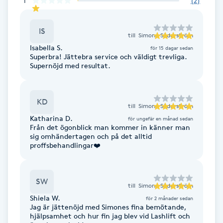
1
(
2
)
Hot Stone Massage
IS
Hot yoga
till
Simone Söderström
Isabella S.
för 15 dagar sedan
Superbra! Jättebra service och väldigt trevliga.
Hudföryngring
Supernöjd med resultat.
Huduppstramning
KD
till
Simone Söderström
Hudvård
Katharina D.
för ungefär en månad sedan
Från det ögonblick man kommer in känner man
sig omhändertagen och på det alltid
Hyaluronsyra
proffsbehandlingar❤️
Hyperhidros
SW
till
Simone Söderström
Shiela W.
för 2 månader sedan
Hypnos
Jag är jättenöjd med Simones fina bemötande,
hjälpsamhet och hur fin jag blev vid Lashlift och