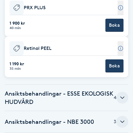
Fotsvamp
PRX PLUS
Fotvård
1 900 kr
Boka
40 min
Fransar
Retinol PEEL
Fransborttagning
1 190 kr
Boka
35 min
Fransfärgning
Fransförlängning
Ansiktsbehandlingar - ESSE EKOLOGISK
4
HUDVÅRD
Fransförlängning Megavolym
Ansiktsbehandlingar - NBE 3000
3
Fransförlängning Volym