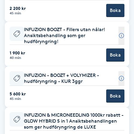
2 200 kr
Boka
Brynformning
45 min
Brynfärgning
INFUZION BOOZT - Fillers utan nålar!
Ansiktsbehandling som ger
hudföryngring!
Brynplockning
1 900 kr
Boka
40 min
Bröllopsuppsättning
C
INFUZION - BOOZT + VOLYMIZER -
hudföryngring - KUR 3ggr
Celluliter
5 600 kr
Boka
45 min
Coachning
INFUZION & MICRONEEDLING 1000kr rabatt -
Color correction
GLOW HYBRID 5 in 1 Ansiktsbehandlingen
som ger hudföryngring de LUXE