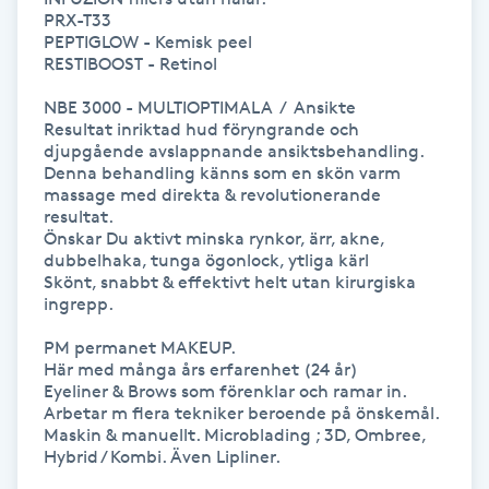
PRX-T33

M
PEPTIGLOW - Kemisk peel

RESTIBOOST - Retinol 

Makeup
NBE 3000 - MULTIOPTIMALA  /  Ansikte

Resultat inriktad hud föryngrande och 
Manikyr & Pedikyr
djupgående avslappnande ansiktsbehandling. 

Denna behandling känns som en skön varm 
massage med direkta & revolutionerande 
Massage
resultat. 

Önskar Du aktivt minska rynkor, ärr, akne, 
dubbelhaka, tunga ögonlock, ytliga kärl 

Medial vägledning
Skönt, snabbt & effektivt helt utan kirurgiska 
ingrepp.

Medicinsk massage
PM permanet MAKEUP. 

Här med många års erfarenhet (24 år)

Meditation
Eyeliner & Brows som förenklar och ramar in. 

Arbetar m flera tekniker beroende på önskemål.

Maskin & manuellt. Microblading ; 3D, Ombree, 
Medium
Hybrid / Kombi. Även Lipliner.
