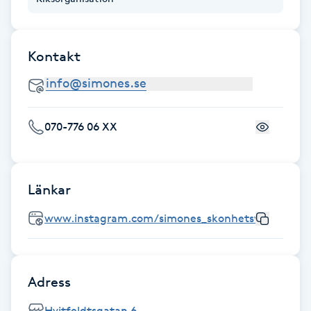
IPL hårborttagning
Kontakt
IR-massage
J
Japansk massage
070-776 06 XX
K
K18
Länkar
Katun fransar
www.instagram.com/simones_skonhetsvard
Kemisk peeling
Adress
Keratinbehandling
Hvitfeldtsgatan 6