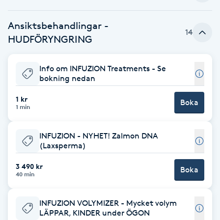
Babylights
Ansiktsbehandlingar -
14
HUDFÖRYNGRING
Balayage
Info om INFUZION Treatments - Se
Bambumassage
bokning nedan
1 kr
Barber
Boka
1 min
Barnklippning
INFUZION - NYHET! Zalmon DNA
(Laxsperma)
BIAB
3 490 kr
Boka
40 min
Blowout
INFUZION VOLYMIZER - Mycket volym
Bottenfärg
LÄPPAR, KINDER under ÖGON