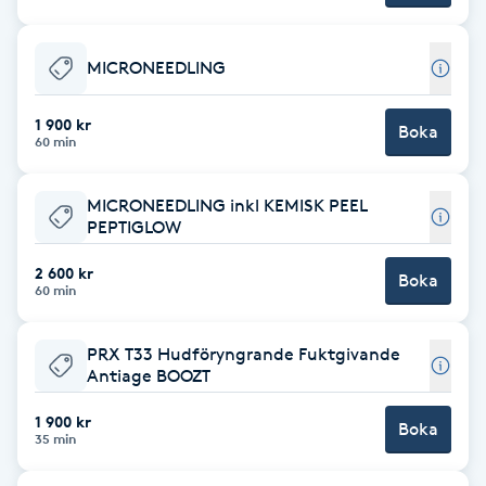
F
MICRONEEDLING
Face framing
1 900 kr
Boka
Faceliftmassage
60 min
Fet hårbotten
MICRONEEDLING inkl KEMISK PEEL
PEPTIGLOW
Fettreducering
2 600 kr
Boka
60 min
Fibromassage
PRX T33 Hudföryngrande Fuktgivande
Antiage BOOZT
Fillers
1 900 kr
Boka
35 min
Fotmassage