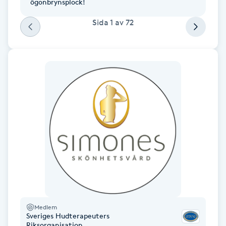
ögonbrynsplock!
Hårborttagning
Sida
1
av
72
Hårbottenbehandling
Hårförlängning
Hårvård
Hälsa
Hälsprickor
I
Idrottsmassage
Medlem
IPL
Sveriges Hudterapeuters
Riksorganisation