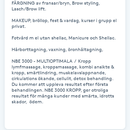
FÄRGNING av fransar/bryn, Brow styling, 
Megavolymfransar
Lasch/Brow lift. 

MAKEUP, bröllop, fest & vardag, kurser i grupp el 
Melasma
privat. 

Fotvård m el utan shellac, Manicure och Shellac.

Mesoterapi
Hårborttagning, vaxning, öronhåltagning, 

MicroPen
NBE 3000 - MULTIOPTIMALA  /  Kropp

lymfmassage, kroppsmassage, kombi ansikte & 
Microshading
kropp, smärtlindring, muskelavslappnande, 
cirkulations ökande, cellulit, detox behandling. 

Du kommer att uppleva resultat efter första 
Mixfransar
behandlingen. NBE 3000 KROPP, ger otroliga 
resultat för många kunder med smärta, idrotts 
N
skador,  ödem.

Nagelförlängning
Nagelförlängning akryl