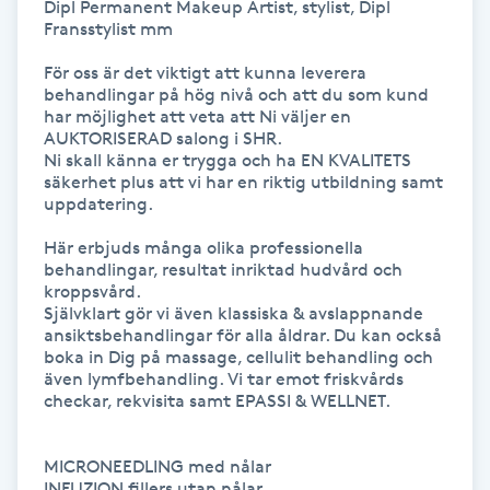
Dipl Permanent Makeup Artist, stylist, Dipl 
Fransstylist mm

LED-ljusterapi
För oss är det viktigt att kunna leverera 
behandlingar på hög nivå och att du som kund 
har möjlighet att veta att Ni väljer en 
Liktornar
AUKTORISERAD salong i SHR. 

Ni skall känna er trygga och ha EN KVALITETS 
LPG
säkerhet plus att vi har en riktig utbildning samt 
uppdatering.

LPG-behandling
Här erbjuds många olika professionella 
behandlingar, resultat inriktad hudvård och 
kroppsvård.

LPG-massage
Självklart gör vi även klassiska & avslappnande 
ansiktsbehandlingar för alla åldrar. Du kan också 
boka in Dig på massage, cellulit behandling och 
Luggklippning
även lymfbehandling. Vi tar emot friskvårds 
checkar, rekvisita samt EPASSI & WELLNET.

Lymfmassage
MICRONEEDLING med nålar 

Läpptatuering
INFUZION fillers utan nålar. 
