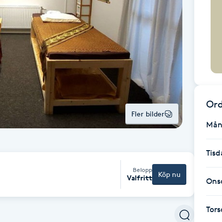
Ord
Fler bilder
Mån
Tisd
Belopp
Köp nu
Valfritt
Ons
Tor