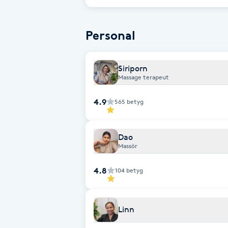
Eyeliner-tatuering
F
Personal
Face framing
Siriporn
Faceliftmassage
Massage terapeut
Fet hårbotten
4.9
565
betyg
Fettreducering
Dao
Massör
Fibromassage
4.8
104
betyg
Fillers
Linn
Fotmassage