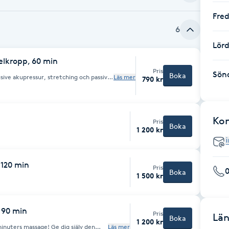
Fre
6
Lör
helkropp, 60 min
Pris
Sön
Boka
sive akupressur, stretching och passiv
Läs mer
790 kr
törre matta med lägre höjd än vanliga
ssören händer, armbågar, knän och
 utföra stretchövningar.
Ko
Pris
Boka
1 200 kr
 120 min
Pris
0
Boka
1 500 kr
 90 min
Pris
Län
Boka
1 200 kr
inuters massage! Ge dig själv den
Läs mer