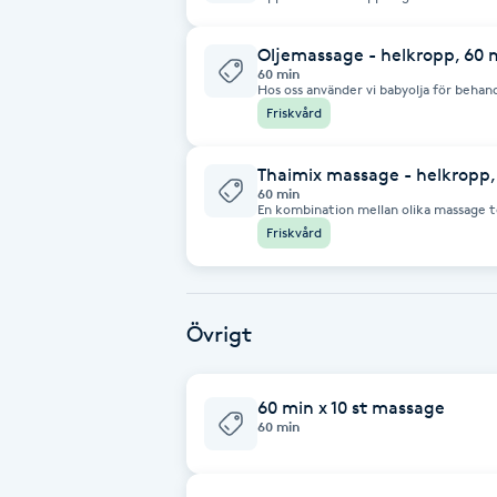
förlängda lugn och välbefinnande du fö
Brynformning
Oljemassage - helkropp, 60 
60 min
Hos oss använder vi babyolja för behan
undvika allergiska reaktioner hos känsl
Brynfärgning
Friskvård
och säker upplevelse.
Brynplockning
Thaimix massage - helkropp,
60 min
En kombination mellan olika massage te
massage och andra massagestilar som t
Friskvård
Bröllopsuppsättning
C
Celluliter
Övrigt
Coachning
60 min x 10 st massage
60 min
Color correction