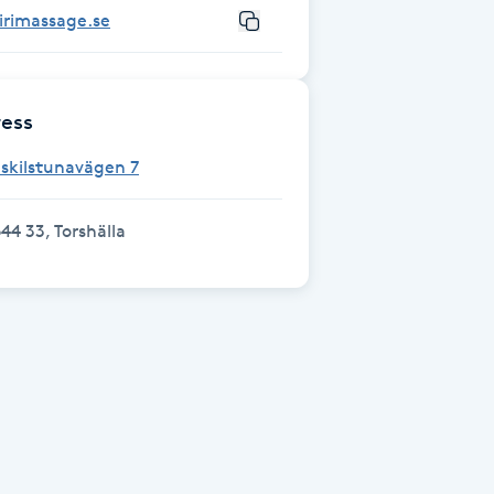
irimassage.se
ess
skilstunavägen 7
44 33, Torshälla