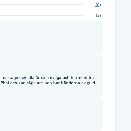
(
0
)
(
2
)
g massage och alla är så trevliga och harmoniska
 Phai och kan säga att hon har händerna av guld