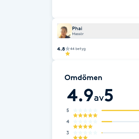
Fotsvamp
Fotvård
Phai
Massör
Fransar
4.8
44
betyg
Fransborttagning
Omdömen
Fransfärgning
4.9
5
av
Fransförlängning
5
Fransförlängning Megavolym
4
Fransförlängning Volym
3