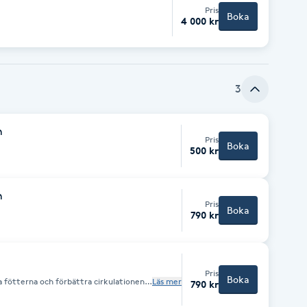
Pris
Boka
4 000 kr
3
n
Pris
Boka
500 kr
n
Pris
Boka
790 kr
Pris
Boka
 fötterna och förbättra cirkulationen i
Läs mer
790 kr
så till att lindra smärta samt minska