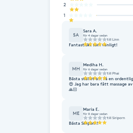
2
Fransk manikyr
1
Fransrengöring
Sara A.
SA
för 4 dagar sedan
till
Linn
Frekvensterapi
Fantastiskt som vanligt!
Friskvård
Mediha H.
MH
för 6 dagar sedan
till
Phai
Friskvårdsmassage
Bästa stället att få en ordentli
😍 Jag har bara fått massage av
🙏🏻
Frisör
Funktionsanalys
Maria E.
ME
för 8 dagar sedan
till
Siriporn
Bästa Siriporn!
Färgning