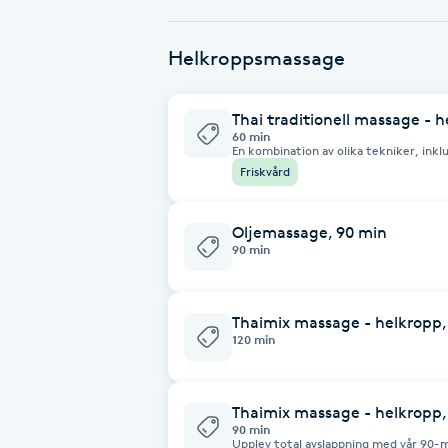
Babylights
Helkroppsmassage
Balayage
Thai traditionell massage - 
60 min
En kombination av olika tekniker, inklu
Bambumassage
yoga. Denna behandling utförs på en s
Friskvård
massagebänkar. Det är vanligt att ma
fötter för att applicera tryck och och
Barber
Oljemassage, 90 min
90 min
Barnklippning
Thaimix massage - helkropp,
BIAB
120 min
Blowout
Thaimix massage - helkropp,
90 min
Bottenfärg
Upplev total avslappning med vår 90-m