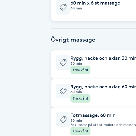
60 min x 6 st massage
Cryoterapi
60 min
D
Damklippning
Övrigt massage
Dermapen
Rygg, nacke och axlar, 30 mi
Diamantslipning
30 min
Friskvård
E
Enzympeeling
Rygg, nacke och axlar, 60 mi
60 min
Friskvård
Extensions
Fotmassage, 60 min
Extensions borttagning
60 min
Fokuserar på att stimulera och massera
hela kroppen. Behandlingen hjälper ock
Friskvård
svullnad.