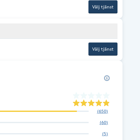
Välj tjänst
Välj tjänst
(
650
)
(
60
)
(
5
)