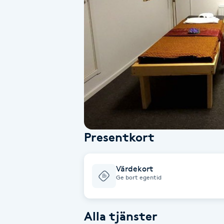
Alternativmedicin
Andningsmassage
Ansiktslyft utan kirurgi
Aromamassage
Ashtanga Yoga
Presentkort
Ayurveda
Värdekort
Ayurvedisk Massage
Ge bort egentid
Ansiktsbehandling djuprengörande
Alla tjänster
B