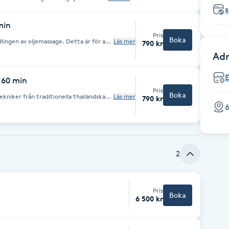
rtjäna.
s
min
Pris
Boka
dlingen av oljemassage. Detta är för att
Läs mer
790 kr
iga kunder och säkerställa en behaglig
Adr
E
 60 min
Pris
Boka
kniker från traditionella thailändska
Läs mer
790 kr
ill exempel oljemassage.
6
2
Pris
Boka
6 500 kr