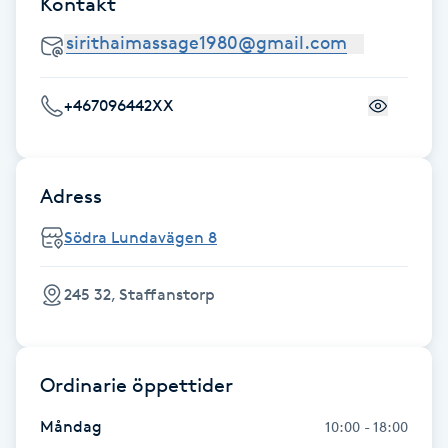
Kontakt
Fransk manikyr
Fransrengöring
+467096442XX
Frekvensterapi
Friskvård
Adress
Södra Lundavägen 8
Friskvårdsmassage
245 32, Staffanstorp
Frisör
Funktionsanalys
Ordinarie öppettider
Färgning
Måndag
10:00 - 18:00