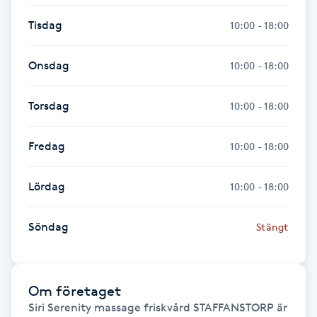
Föning
Tisdag
10:00 - 18:00
G
Onsdag
10:00 - 18:00
Gel naglar
Torsdag
10:00 - 18:00
Gelenaglar
Fredag
10:00 - 18:00
Gellack
Lördag
10:00 - 18:00
Gellack med förstärkning
Söndag
Stängt
Gravidmassage
Gravidyoga
Om företaget
Siri Serenity massage friskvård STAFFANSTORP är
Gruppträning