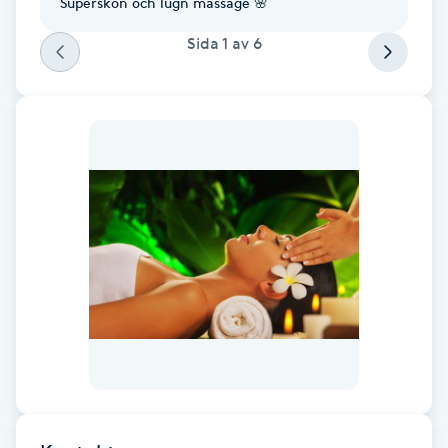
Superskön och lugn massage 🌸
Fotsvamp
Sida
1
av
6
Fotvård
Fransar
Fransborttagning
Fransfärgning
Fransförlängning
Fransförlängning Megavolym
Fransförlängning Volym