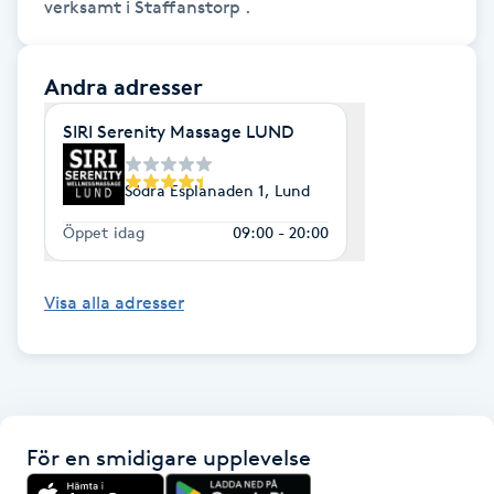
verksamt i Staffanstorp .
Gua Sha-massage
Andra adresser
H
SIRI Serenity Massage LUND
Hatha Yoga
Södra Esplanaden 1, Lund
Headspa
Öppet idag
09:00 - 20:00
Healing
Visa alla adresser
Herrklippning
HIFU
Hollywood Peel
För en smidigare upplevelse