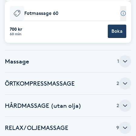
Babylights
Fotmassage 60
Balayage
700 kr
Boka
60 min
Bambumassage
Massage
1
Barber
Barnklippning
ÖRTKOMPRESSMASSAGE
2
BIAB
HÅRDMASSAGE (utan olja)
2
Blowout
RELAX / OLJEMASSAGE
9
Bottenfärg