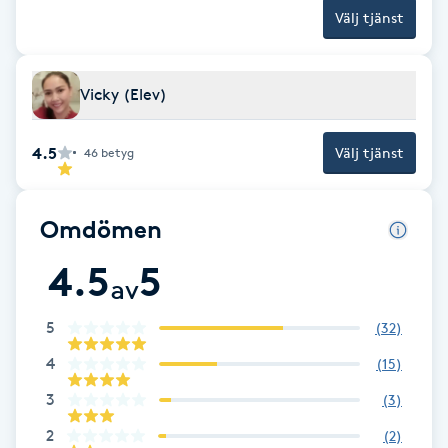
Cryoterapi
Välj tjänst
D
Damklippning
Vicky (Elev)
Dermapen
4.5
Välj tjänst
46
betyg
Diamantslipning
Omdömen
E
4.5
5
Enzympeeling
av
5
(
32
)
Extensions
4
(
15
)
Extensions borttagning
3
(
3
)
2
(
2
)
Eyeliner-tatuering