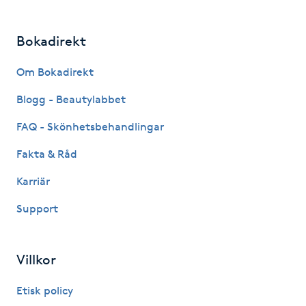
Hårborttagning
Bokadirekt
Hårbottenbehandling
Om Bokadirekt
Hårförlängning
Blogg - Beautylabbet
Hårvård
FAQ - Skönhetsbehandlingar
Fakta & Råd
Hälsa
Karriär
Hälsprickor
Support
I
Idrottsmassage
Villkor
Etisk policy
IPL