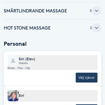
Brynformning
SMÄRTLINDRANDE MASSAGE
5
Brynfärgning
HOT STONE MASSAGE
2
Brynplockning
Personal
Bröllopsuppsättning
C
Siri (Elev)
Massös
Celluliter
Relax - Thai - Olje
Välj tjänst
Coachning
Color correction
Siri