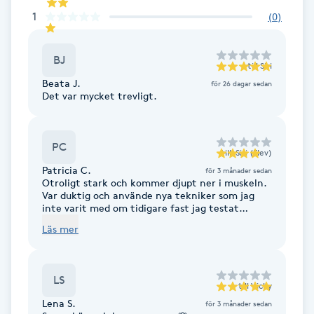
1
(
0
)
F
Face framing
BJ
till
Siri
Beata J.
för 26 dagar sedan
Faceliftmassage
Det var mycket trevligt.
Fet hårbotten
PC
till
Siri (Elev)
Patricia C.
Fettreducering
för 3 månader sedan
Otroligt stark och kommer djupt ner i muskeln.
Var duktig och använde nya tekniker som jag
inte varit med om tidigare fast jag testat
Fibromassage
många ställen. Rekommenderas.
Läs mer
Fillers
LS
till
Vicky
Fotmassage
Lena S.
för 3 månader sedan