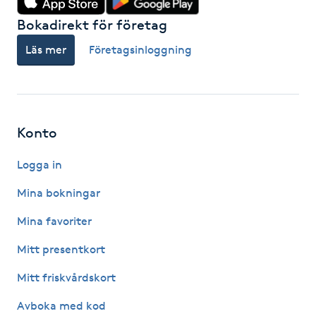
Hot Stone Massage
Bokadirekt för företag
Hot yoga
Läs mer
Företagsinloggning
Hudföryngring
Huduppstramning
Konto
Logga in
Hudvård
Mina bokningar
Hyaluronsyra
Mina favoriter
Hyperhidros
Mitt presentkort
Mitt friskvårdskort
Hypnos
Avboka med kod